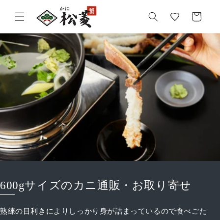
気
カ
に
ー
入
ト
り
600gサイズのカニ通販・お取り寄せ
熟練の目利きによりしっかり身が詰まっているので食べごた