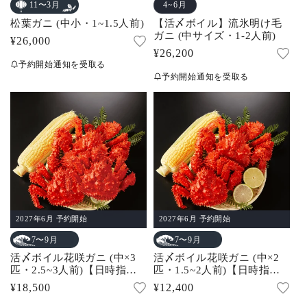
4~6月
11〜3月
松葉ガニ (中小・1~1.5人前)
【活〆ボイル】流氷明け毛
ガニ (中サイズ・1-2人前)
通
¥26,000
通
¥26,200
常
予約開始通知を受取る
常
価
予約開始通知を受取る
価
格
格
2027年6月 予約開始
2027年6月 予約開始
7〜9月
7〜9月
活〆ボイル花咲ガニ (中×3
活〆ボイル花咲ガニ (中×2
匹・2.5~3人前)【日時指定
匹・1.5~2人前)【日時指定
不可】
不可】
通
¥18,500
通
¥12,400
常
常