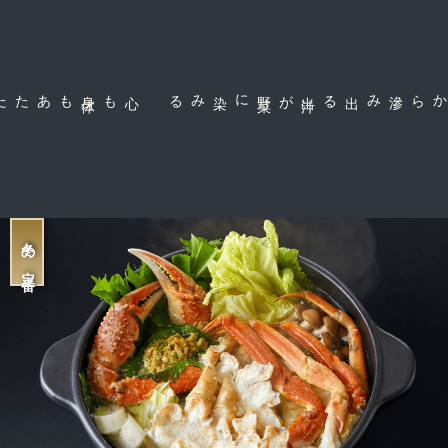
心も身
体
もあたたまる定
に染みる
滲み出る出
汁
が野
菜
甘みの強いカニ身から
冬の定番