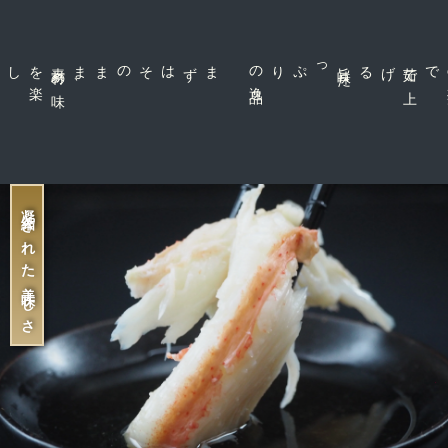
素
材
の
味
を
楽
、
まずはそのまま
品
旨
味
た
っぷりの
逸
げる
茹
で
上
で
凝縮された美味しさ