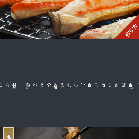
作り方
特
別
な日の食
卓
沢
高
鮮
度
ゆえの贅
刺し身で食べられる
は
冬の定番