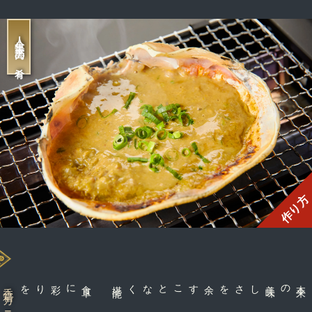
人生最高の肴
作り方
に彩りを
食
卓
能
余すことなく堪
しさを
香箱ガニ