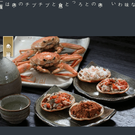
一
度
食
は
プチプチの内
子
と
内
子
のとろっと食
感
な味わい
冬の珍味