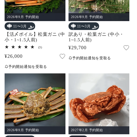
2026年9月 予約開始
2026年9月 予約開始
11〜3月
11〜3月
【活〆ボイル】松葉ガニ (中
訳あり・松葉ガニ (中小・
小・1~1.5人前)
1~1.5人前)
通
¥29,700
3
(3)
レ
常
通
¥26,000
ビ
予約開始通知を受取る
ュ
価
常
ー
予約開始通知を受取る
数
格
価
の
合
格
計
2026年9月 予約開始
2027年2月 予約開始