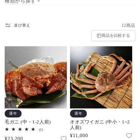
種類から探す +
12商品
並び替え
商品を比較する
通年
通年
毛ガニ (中・1-2人前)
オオズワイガニ (中小・1~2
人前)
2
(2)
レ
通
¥11,000
通
¥23,200
ビ