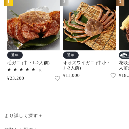
1
2
3
に。鮮度第一の松菱では、産地直送で最良のタイミン
グでお届けいたします。
通年
通年
毛ガニ (中・1-2人前)
オオズワイガニ (中小・
花咲ガ
1~2人前)
人前
2
(2)
レ
通
¥11,000
通
¥18,
通
¥23,200
ビ
常
常
ュ
常
ー
価
価
数
価
の
格
格
合
格
計
より詳しく探す +