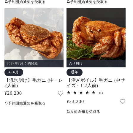
予約開始通知を受取る
予約開始通知を受取る
価
価
格
格
2027年2月 予約開始
売り切れ
4~6月
通年
【流氷明け】毛ガニ (中・1-
【活〆ボイル】毛ガニ (中サ
2人前)
イズ・1-2人前)
通
¥26,200
1
(1)
レ
常
通
¥23,200
ビ
予約開始通知を受取る
ュ
価
常
ー
入荷通知を受取る
数
格
価
の
合
格
計