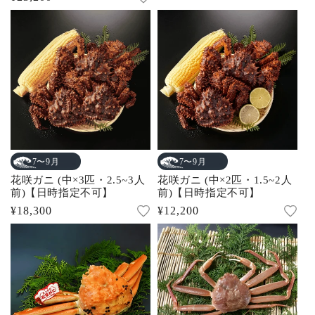
常
ュ
常
ー
価
数
価
の
格
合
格
計
7〜9月
7〜9月
花咲ガニ (中×3匹・2.5~3人
花咲ガニ (中×2匹・1.5~2人
前)【日時指定不可】
前)【日時指定不可】
通
¥18,300
通
¥12,200
常
常
価
価
格
格