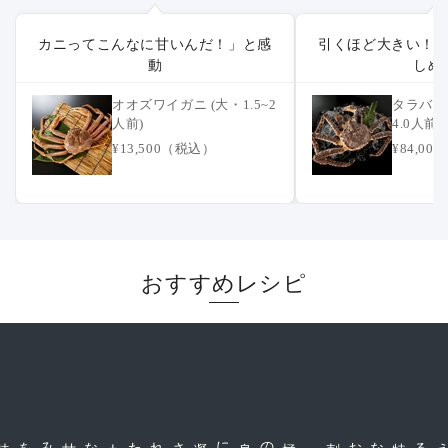
カニってこんなに甘いんだ！」と感
引くほど大きい！
動
しめ
オオズワイガニ (大・1.5~2
タラバガニ
人前)
4.0人前)
¥13,500（税込）
¥84,0
おすすめレシピ
上
品
された
極
厚
の身に凝
縮
身
特
別
なお刺
だから味わえる