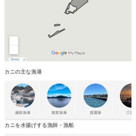
カニの主な漁港
越前漁港
敦賀漁港
賀露港
三国
カニを水揚げする漁師・漁船