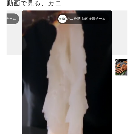
動画で見る、カニ
撮影チーム
カニ松菱 動画撮影チーム
前)