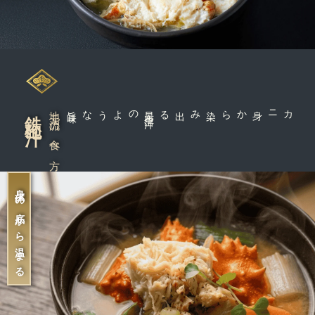
鉄砲汁
地元流の食べ方
味
昆
布
出
汁
のような旨
カニ身から染み出る
身体の底から温まる