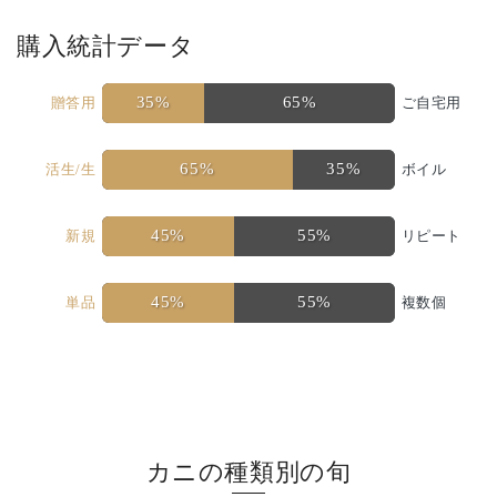
購入統計データ
35%
65%
贈答用
ご自宅用
65%
35%
活生/生
ボイル
45%
55%
新規
リピート
45%
55%
単品
複数個
カニの種類別の旬