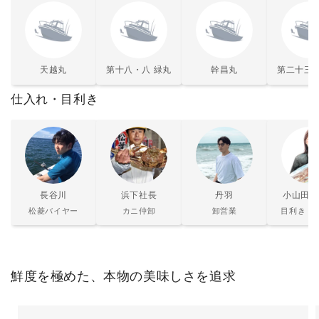
天越丸
第十八・八 緑丸
幹昌丸
第二十三 
仕入れ・目利き
長谷川
浜下社長
丹羽
小山田は
松菱バイヤー
カニ仲卸
卸営業
目利き・
鮮度を極めた、本物の美味しさを追求