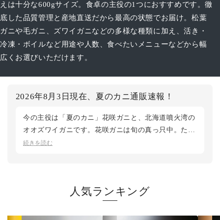
えは十分な600gサイズ。食卓の主役の1つにおすすめです。徹
底した品質管理と産地直送だから最高の状態でお届け。松葉
ガニや毛ガニ、ズワイガニなどの多様な種類に加え、活き・
冷凍・ボイルなど用途や人数、食べたいメニューなどから幅
広くお選びいただけます。
2026年8月3日現在、夏のカニ通販速報！
今の主役は「夏のカニ」花咲ガニと、北海道噴火湾の
オオズワイガニです。花咲ガニは旬の真っ只中。ただ
今季は漁獲量が例年より3割ほど少なく、活〆ボイル
続きを読む
と活の特大サイズは完売いたしました。活の大・中サ
イズはご用意がございますので、気になる方はお早め
に。オオズワイガニは本ズワイにも劣らない食べ応え
人気ランキング
で、全サイズ在庫あり。今が狙い目です。さらに、全
身の活タラバガニと保存に便利な冷凍タラバガニもお
選びいただけます。 お盆の食卓のご用意はお早め