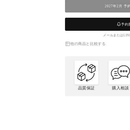
明
明
2027年2月 
け】
け】
毛
毛
ガ
ガ
予約
ニ
ニ
メールまたはLI
(特
(特
大・
大・
他の商品と比較する
1.5-
1.5-
2.5
2.5
人
人
前)
前)
の
の
数
数
品質保証
購入相談
量
量
を
を
活毛ガニの
毛ガニとは
松
毛ガ
減
増
さばき方
ら
や
す
す