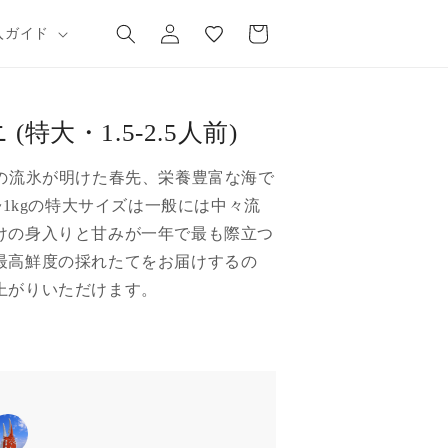
気
カ
グ
に
ー
入ガイド
イ
入
ト
ン
り
特大・1.5-2.5人前)
海の流氷が明けた春先、栄養豊富な海で
~1kgの特大サイズは一般には中々流
けの身入りと甘みが一年で最も際立つ
最高鮮度の採れたてをお届けするの
上がりいただけます。