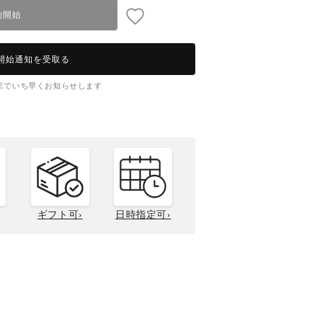
予約開始
開始通知を受取る
NEでいち早くお知らせします
ギフト可›
日時指定可›
菱のこだわり
贈答用について
ニサイズガイド
流氷明けとは？