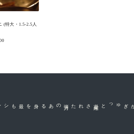
 (特大・1.5-2.5人
00
のある身を
弾
力
された