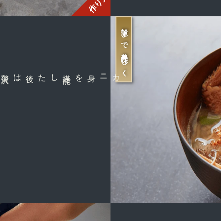
作り方
殻まで美味しく
贅
沢
した後は
カニ身を堪
能