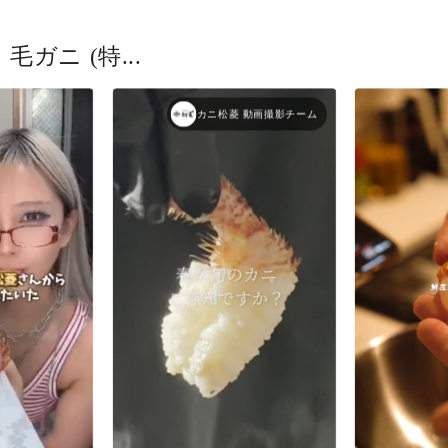
ガニ (特...
カニ松菱 動画撮影チーム