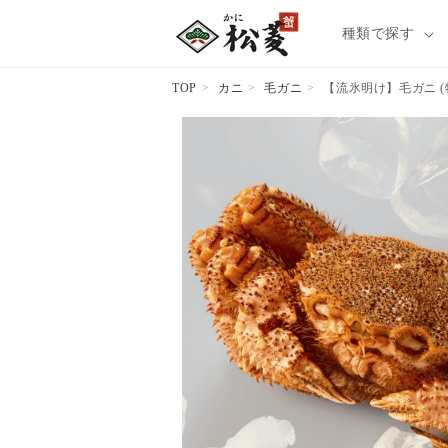
種類で探す
TOP
カニ
毛ガニ
【流氷明け】毛ガニ (特大
商品情報
にスキッ
プ