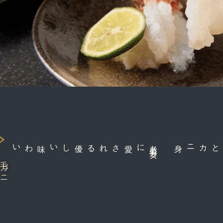
優しい味わい
に愛される
老
若
男
女
お米とカニ身
毛ガニ