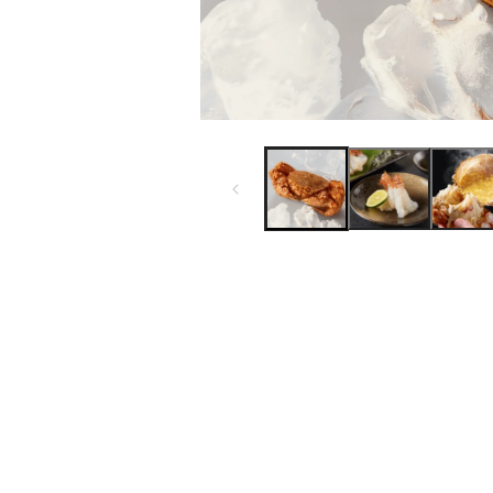
モ
ー
ダ
ル
で
メ
デ
ィ
ア
(1)
を
開
く