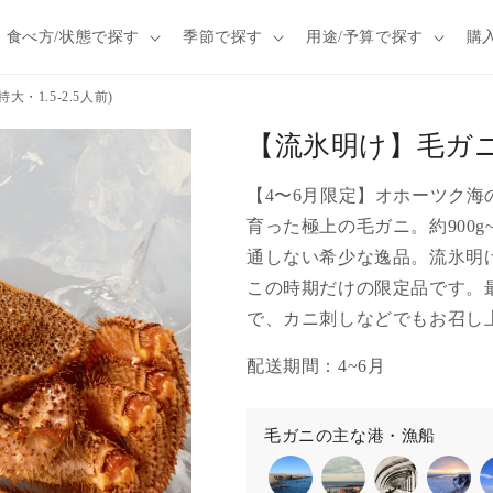
食べ方/状態で探す
季節で探す
用途/予算で探す
購
・1.5-2.5人前)
【流氷明け】毛ガニ (
【4〜6月限定】オホーツク
育った極上の毛ガニ。約900g
通しない希少な逸品。流氷明
この時期だけの限定品です。
で、カニ刺しなどでもお召し
配送期間：4~6月
毛ガニの主な港・漁船