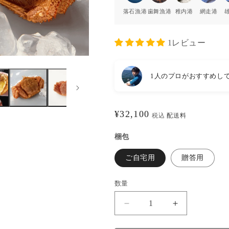
落石漁港
歯舞漁港
稚内港
網走港
1レビュー
1人のプロがおすすめし
通
¥32,100
税込
配送料
常
梱包
価
格
ご自宅用
贈答用
数量
【流
【流
氷
氷