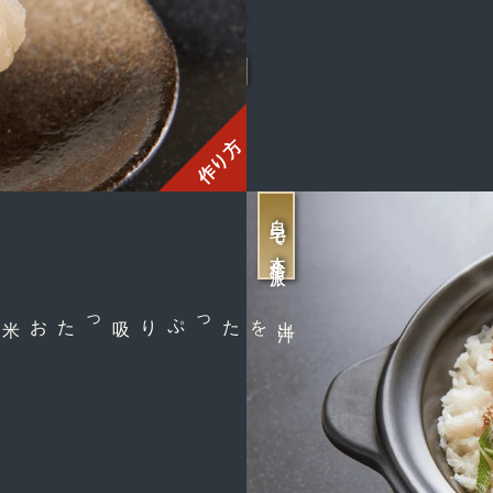
カニ刺し
作り方
自宅で本格派
をたっぷり吸った
出
汁