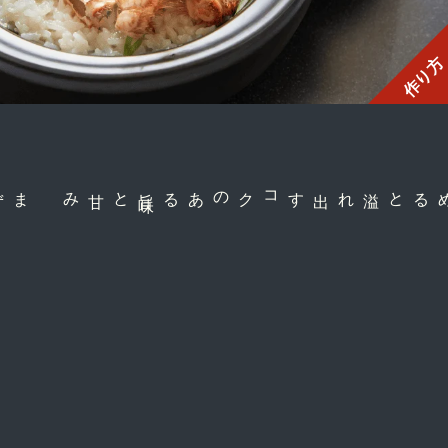
作り方
と甘み
コクのある旨
味
噛み締めると溢れ出す