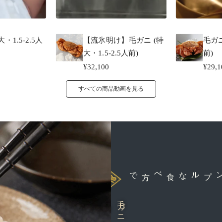
・1.5-2.5人
【流氷明け】毛ガニ (特
毛ガニ
大・1.5-2.5人前)
前)
¥32,100
¥29,1
すべての商品動画を見る
最もシンプルな食べ方で
毛ガニ