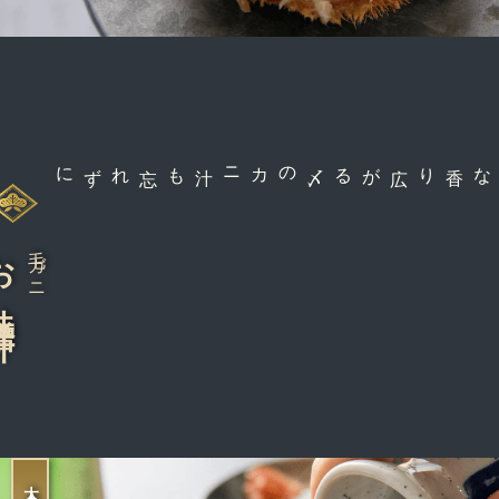
〆のカニ汁も忘れずに
な香り広がる
噌汁
毛ガニ