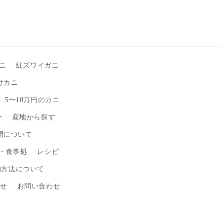
ニ
紅ズワイガニ
けカニ
5〜10万円のカニ
ー
産地から探す
間について
・食事処
レシピ
物方法について
わせ
お問い合わせ