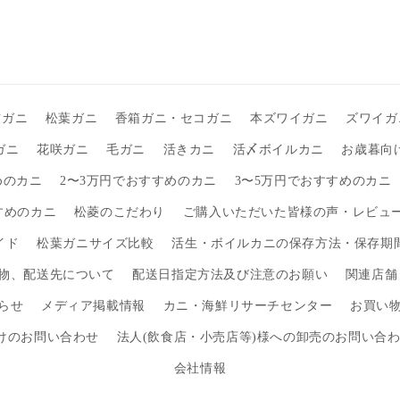
前ガニ
松葉ガニ
香箱ガニ・セコガニ
本ズワイガニ
ズワイガ
ガニ
花咲ガニ
毛ガニ
活きカニ
活〆ボイルカニ
お歳暮向
めのカニ
2〜3万円でおすすめのカニ
3〜5万円でおすすめのカニ
すめのカニ
松菱のこだわり
ご購入いただいた皆様の声・レビュ
イド
松葉ガニサイズ比較
活生・ボイルカニの保存方法・保存期
物、配送先について
配送日指定方法及び注意のお願い
関連店舗
らせ
メディア掲載情報
カニ・海鮮リサーチセンター
お買い
けのお問い合わせ
法人(飲食店・小売店等)様への卸売のお問い合
会社情報