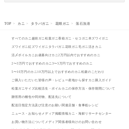
TOP
カニ
タラバガニ
花咲ガニ
落石漁港
すべてのカニ
越前ガニ
松葉ガニ
香箱ガニ・セコガニ
本ズワイガニ
ズワイガニ
紅ズワイガニ
タラバガニ
花咲ガニ
毛ガニ
活きカニ
活〆ボイルカニ
お歳暮向けカニ
2万円以内でおすすめのカニ
2〜3万円でおすすめのカニ
3〜5万円でおすすめのカニ
5〜10万円のカニ
10万円以上でおすすめのカニ
松菱のこだわり
ご購入いただいた皆様の声・レビュー
産地から探す
カニ購入ガイド
松葉ガニサイズ比較
活生・ボイルカニの保存方法・保存期間について
贈答用の梱包や同封物、配送先について
配送日指定方法及び注意のお願い
関連店舗・食事処
レシピ
ニュース・お知らせ
メディア掲載情報
カニ・海鮮リサーチセンター
お買い物方法について
メディア関係者様向けのお問い合わせ