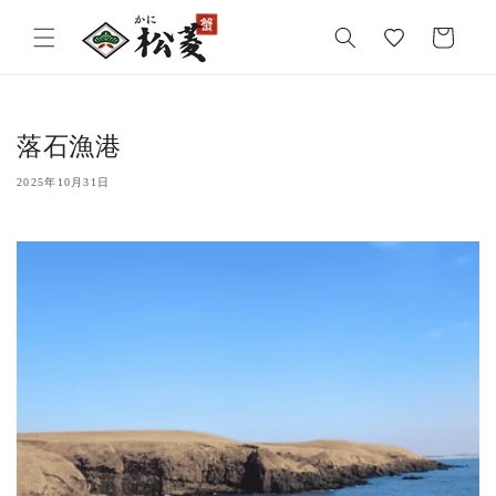
気
カ
に
ー
入
ト
り
落石漁港
2025年10月31日