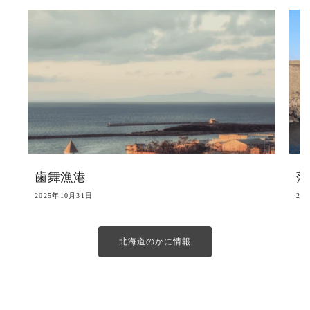
歯舞漁港
落
2025年10月31日
20
北海道のかに情報