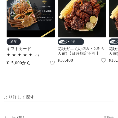
通年
7〜9月
ギフトカード
花咲ガニ (大×2匹・2.5~3
花咲ガ
人前)【日時指定不可】
人前
1
(1)
レ
通
¥18,400
通
¥18,
通
¥15,000から
ビ
常
常
ュ
常
ー
価
価
数
価
の
格
格
合
格
計
より詳しく探す +
9商品
並び替え