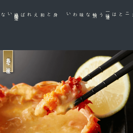
身と和えれば絶
品
間
違
な味わい
一
味
違
う特
別
ズワイや毛ガニとは
希少な珍味