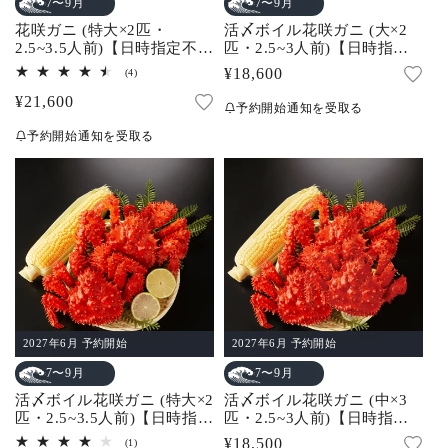
7〜9月
7〜9月
花咲ガニ (特大×2匹・
活〆ボイル花咲ガニ (大×2
2.5~3.5人前)【日時指定不
匹・2.5~3人前)【日時指定
可】
不可】
通
¥18,600
4
(4)
レ
常
通
¥21,600
ビ
予約開始通知を受取る
ュ
価
常
ー
予約開始通知を受取る
数
格
価
の
合
格
計
2027年6月 予約開始
2027年6月 予約開始
7〜9月
7〜9月
活〆ボイル花咲ガニ (特大×2
活〆ボイル花咲ガニ (中×3
匹・2.5~3.5人前)【日時指定
匹・2.5~3人前)【日時指定
不可】
不可】
通
¥18,500
1
(1)