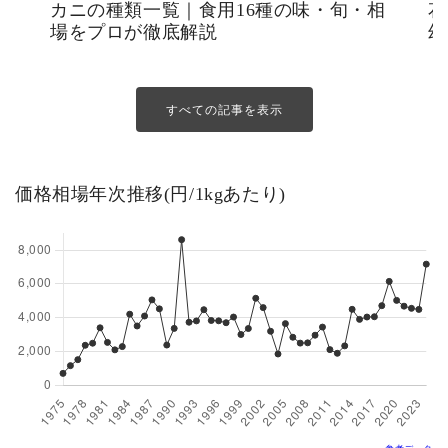
カニの種類一覧｜食用16種の味・旬・相
花
場をプロが徹底解説
幻
すべての記事を表示
価格相場年次推移(円/1kgあたり)