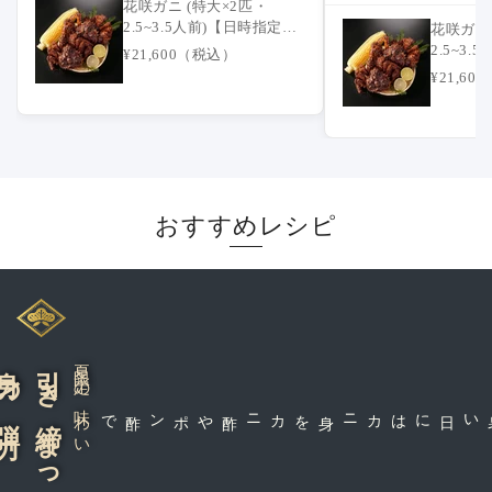
花咲ガニ (特大×2匹・
2.5~3.5人前)【日時指定不
花咲ガニ 
可】
2.5~3
¥21,600（税込）
可】
¥21,6
おすすめレシピ
の弾力
引き締まった
夏限定の味わい
カニ酢やポン酢で
暑い日にはカニ身を