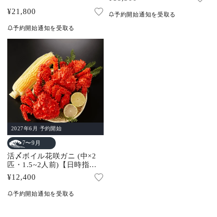
レ
常
通
¥21,800
ビ
予約開始通知を受取る
ュ
価
常
ー
予約開始通知を受取る
数
格
価
の
合
格
計
2027年6月 予約開始
7〜9月
活〆ボイル花咲ガニ (中×2
匹・1.5~2人前)【日時指定
不可】
通
¥12,400
常
予約開始通知を受取る
価
格