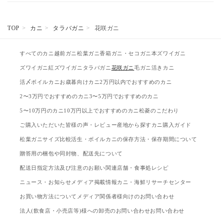
TOP
カニ
タラバガニ
花咲ガニ
すべてのカニ
越前ガニ
松葉ガニ
香箱ガニ・セコガニ
本ズワイガニ
ズワイガニ
紅ズワイガニ
タラバガニ
花咲ガニ
毛ガニ
活きカニ
活〆ボイルカニ
お歳暮向けカニ
2万円以内でおすすめのカニ
2〜3万円でおすすめのカニ
3〜5万円でおすすめのカニ
5〜10万円のカニ
10万円以上でおすすめのカニ
松菱のこだわり
ご購入いただいた皆様の声・レビュー
産地から探す
カニ購入ガイド
松葉ガニサイズ比較
活生・ボイルカニの保存方法・保存期間について
贈答用の梱包や同封物、配送先について
配送日指定方法及び注意のお願い
関連店舗・食事処
レシピ
ニュース・お知らせ
メディア掲載情報
カニ・海鮮リサーチセンター
お買い物方法について
メディア関係者様向けのお問い合わせ
法人(飲食店・小売店等)様への卸売のお問い合わせ
お問い合わせ