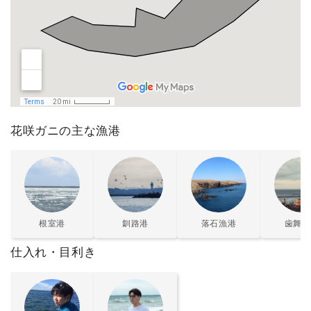
花咲ガニの主な漁港
根室港
釧路港
落石漁港
歯舞漁
仕入れ・目利き