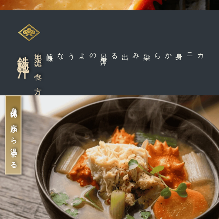
鉄砲汁
地元流の食べ方
味
昆
布
出
汁
のような旨
カニ身から染み出る
身体の底から温まる