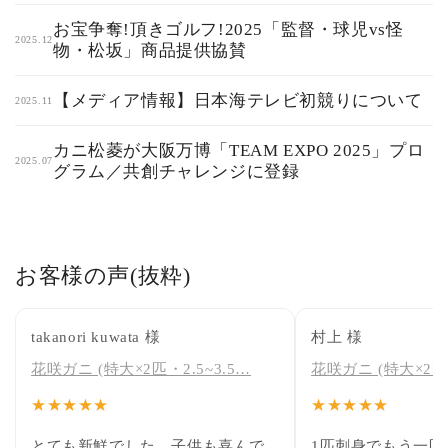
お宝争奪!頂きゴルフ!2025「監督・球児vs怪
2025.12
物・松坂」商品提供協賛
【メディア情報】日本海テレビ初競りについて
2025.11
カニ松菱が大阪万博「TEAM EXPO 2025」プロ
2025.07
グラム／共創チャレンジに登録
お客様の声(抜粋)
takanori kuwata 様
村上 様
花咲ガニ (特大×2匹・2.5~3.5…
花咲ガニ (特大×2匹・
★★★★★
★★★★★
とても新鮮でした。子供も喜んで
1匹刺身でもう一匹