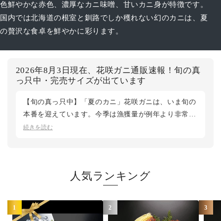
色鮮やかな赤色、濃厚なカニ味噌、甘いカニ身が特徴です。
国内では北海道の根室と釧路でしか穫れない幻のカニは、夏
の贅沢な食卓を鮮やかに彩ります。
2026年8月3日現在、花咲ガニ通販速報！旬の真
っ只中・完売サイズが出ています
【旬の真っ只中】「夏のカニ」花咲ガニは、いま旬の
本番を迎えています。今季は漁獲量が例年より非常に
少ない状況が続いています。活〆ボイルと活の特大サ
続きを読む
イズは完売し、現在は活の大・中サイズをご用意して
おります。入荷が不安定のため、日時指定不可、シー
ズン途中に早期終了となる場合もございます。今季の
人気ランキング
花咲ガニをご検討の方は、お早めのご注文をおすすめ
いたします。現地根室から最新状況をお届けします。
鮮度第一の松菱では、産地直送で最良のタイミングで
1
2
3
お届けいたします。