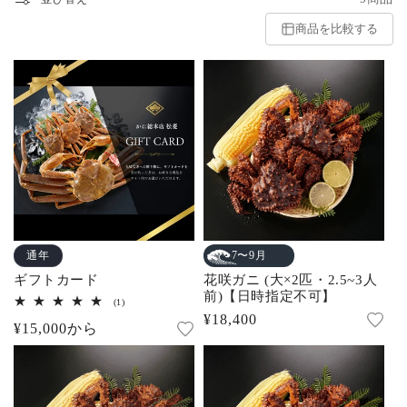
商品を比較する
通年
7〜9月
ギフトカード
花咲ガニ (大×2匹・2.5~3人
前)【日時指定不可】
1
(1)
レ
通
¥18,400
通
¥15,000から
ビ
常
ュ
常
ー
価
数
価
の
格
合
格
計