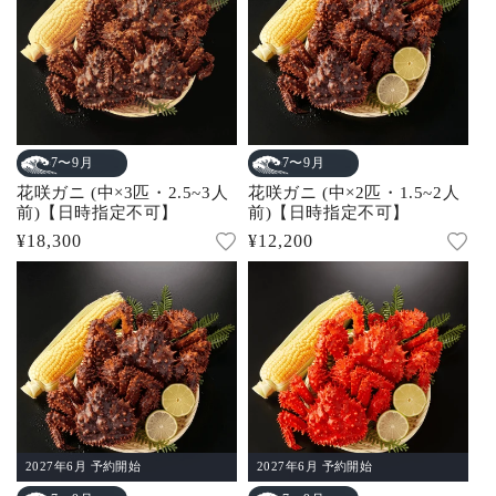
7〜9月
7〜9月
花咲ガニ (中×3匹・2.5~3人
花咲ガニ (中×2匹・1.5~2人
前)【日時指定不可】
前)【日時指定不可】
通
¥18,300
通
¥12,200
常
常
価
価
格
格
2027年6月 予約開始
2027年6月 予約開始