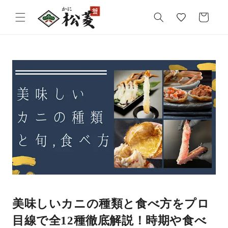
気
カ
に
ー
入
ト
り
美味しいカニの種類と食べ方をプロ
目線で全12種徹底解説！時期や食べ