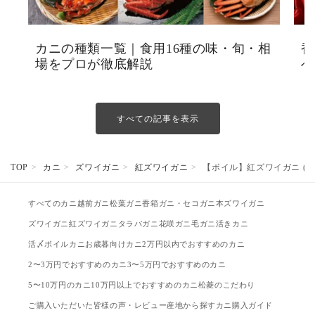
カニの種類一覧｜食用16種の味・旬・相
香
場をプロが徹底解説
べ
すべての記事を表示
TOP
カニ
ズワイガニ
紅ズワイガニ
【ボイル】紅ズワイガニ (特大
すべてのカニ
越前ガニ
松葉ガニ
香箱ガニ・セコガニ
本ズワイガニ
ズワイガニ
紅ズワイガニ
タラバガニ
花咲ガニ
毛ガニ
活きカニ
活〆ボイルカニ
お歳暮向けカニ
2万円以内でおすすめのカニ
2〜3万円でおすすめのカニ
3〜5万円でおすすめのカニ
5〜10万円のカニ
10万円以上でおすすめのカニ
松菱のこだわり
ご購入いただいた皆様の声・レビュー
産地から探す
カニ購入ガイド