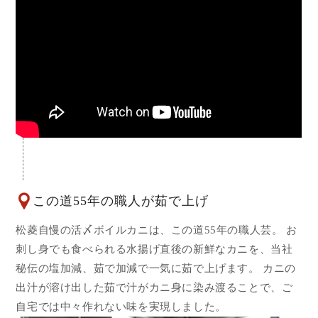
この道55年の職人が茹で上げ
松菱自慢の活〆ボイルカニは、この道55年の職人芸。 お
刺し身でも食べられる水揚げ直後の新鮮なカニを、当社
秘伝の塩加減、茹で加減で一気に茹で上げます。 カニの
出汁が溶け出した茹で汁がカニ身に染み渡ることで、ご
自宅では中々作れない味を実現しました。