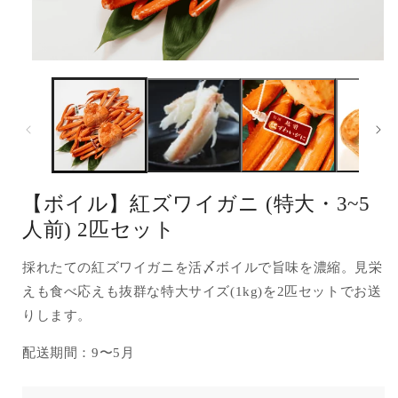
モ
ー
ダ
ル
で
(
メ
デ
ィ
ア
【ボイル】紅ズワイガニ (特大・3~5
(1)
を
人前) 2匹セット
開
く
採れたての紅ズワイガニを活〆ボイルで旨味を濃縮。見栄
えも食べ応えも抜群な特大サイズ(1kg)を2匹セットでお送
りします。
配送期間：9〜5月