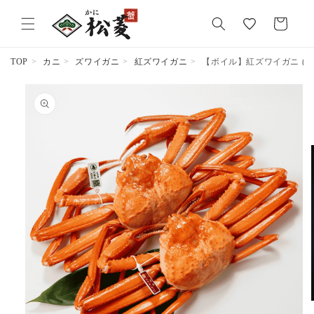
気
カ
に
ー
入
ト
り
TOP
カニ
ズワイガニ
紅ズワイガニ
【ボイル】紅ズワイガニ (特大
商品情報
にスキッ
プ