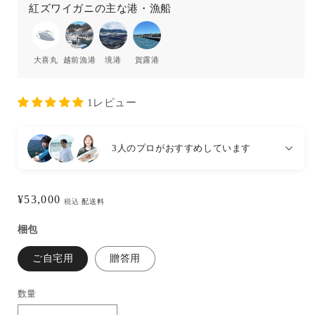
紅ズワイガニの主な港・漁船
大喜丸
越前漁港
境港
賀露港
1レビュー
3人のプロがおすすめしています
通
¥53,000
税込
配送料
常
梱包
価
格
ご自宅用
贈答用
数量