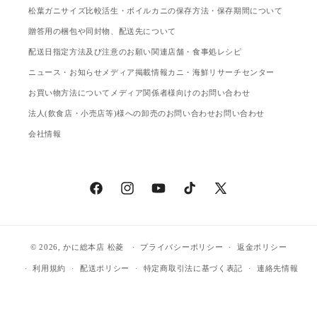
松葉ガニサイズ比較
活生・ボイルカニの保存方法・保存期間について
贈答用の梱包や同封物、配送先について
配送日指定方法及び注意のお願い
関連店舗・食事処
レシピ
ニュース・お知らせ
メディア掲載情報
カニ・海鮮リサーチセンター
お買い物方法について
メディア関係者様向けのお問い合わせ
法人(飲食店・小売店等)様への卸売のお問い合わせ
お問い合わせ
会社情報
Facebook
Instagram
YouTube
TikTok
X
(Twitter)
© 2026,
かに総本店 松菱
プライバシーポリシー
返金ポリシー
利用規約
配送ポリシー
特定商取引法に基づく表記
連絡先情報