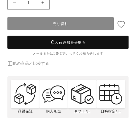
【ボ
【ボ
イ
イ
ル】
ル】
売り切れ
紅
紅
ズ
ズ
ワ
ワ
入荷通知を受取る
イ
イ
メールまたはLINEでいち早くお知らせします
ガ
ガ
ニ
ニ
他の商品と比較する
(特
(特
大・
大・
3~5
3~5
人
人
前)
前)
2
2
匹
匹
品質保証
購入相談
ギフト可›
日時指定可›
セ
セ
松菱のこだわり
贈答用について
ッ
ッ
ボイルズワイガニ
カニサイズの選び方
カニ種類の選び方
の捌き方
ト
ト