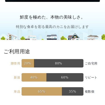
鮮度を極めた、本物の美味しさ。
特別な食卓を彩る最高のカニをお届けします
ご利用用途
20%
80%
贈答用
ご自宅用
40%
60%
新規
リピート
65%
35%
単品
複数個