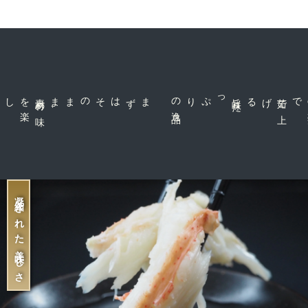
の
の
数
数
量
量
を
を
減
増
ら
や
素
材
の
味
を
楽
、
まずはそのまま
品
旨
味
た
っぷりの
逸
げる
茹
で
上
で
す
す
凝縮された美味しさ