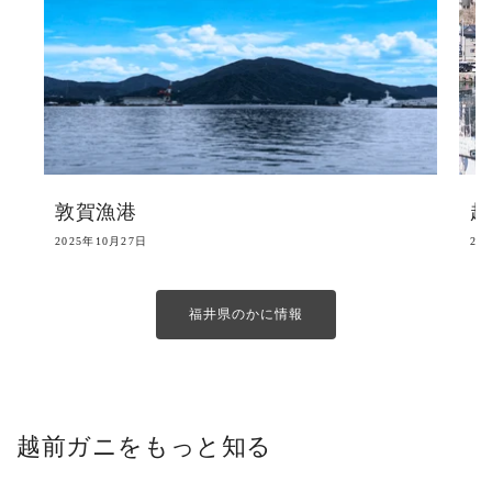
敦賀漁港
越
2025年10月27日
20
福井県のかに情報
越前ガニをもっと知る