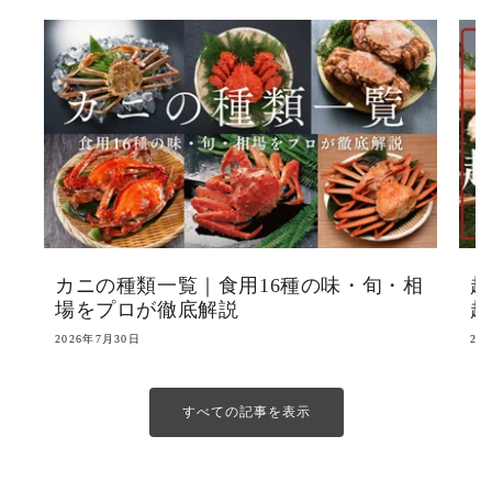
カニの種類一覧｜食用16種の味・旬・相
越
場をプロが徹底解説
越
2026年7月30日
20
すべての記事を表示