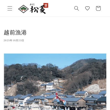
気
カ
に
ー
入
ト
り
越前漁港
2025年10月23日