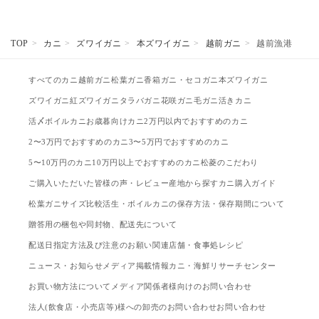
TOP
カニ
ズワイガニ
本ズワイガニ
越前ガニ
越前漁港
すべてのカニ
越前ガニ
松葉ガニ
香箱ガニ・セコガニ
本ズワイガニ
ズワイガニ
紅ズワイガニ
タラバガニ
花咲ガニ
毛ガニ
活きカニ
活〆ボイルカニ
お歳暮向けカニ
2万円以内でおすすめのカニ
2〜3万円でおすすめのカニ
3〜5万円でおすすめのカニ
5〜10万円のカニ
10万円以上でおすすめのカニ
松菱のこだわり
ご購入いただいた皆様の声・レビュー
産地から探す
カニ購入ガイド
松葉ガニサイズ比較
活生・ボイルカニの保存方法・保存期間について
贈答用の梱包や同封物、配送先について
配送日指定方法及び注意のお願い
関連店舗・食事処
レシピ
ニュース・お知らせ
メディア掲載情報
カニ・海鮮リサーチセンター
お買い物方法について
メディア関係者様向けのお問い合わせ
法人(飲食店・小売店等)様への卸売のお問い合わせ
お問い合わせ