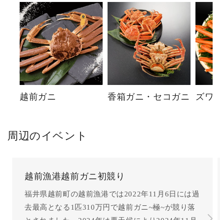
越前ガニ
香箱ガニ・セコガニ
ズワ
周辺のイベント
越前漁港越前ガニ初競り
福井県越前町の越前漁港では2022年11月6日には過
去最高となる1匹310万円で越前ガニ~極~が競り落