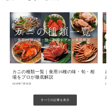
カニの種類一覧｜食用16種の味・旬・相
越
場をプロが徹底解説
越
2026年7月30日
20
すべての記事を表示