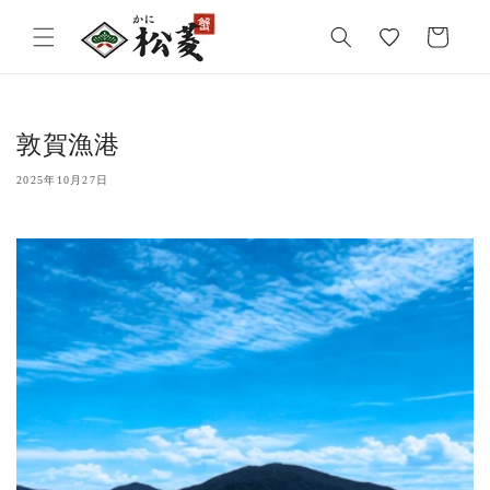
気
カ
に
ー
入
ト
り
敦賀漁港
2025年10月27日