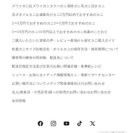
ズワイガニ
紅ズワイガニ
タラバガニ
花咲ガニ
毛ガニ
活きカニ
活〆ボイルカニ
お歳暮向けカニ
2万円以内でおすすめのカニ
2〜3万円でおすすめのカニ
3〜5万円でおすすめのカニ
5〜10万円のカニ
10万円以上でおすすめのカニ
松菱のこだわり
ご購入いただいた皆様の声・レビュー
産地から探す
カニ購入ガイド
松葉ガニサイズ比較
活生・ボイルカニの保存方法・保存期間について
贈答用の梱包や同封物、配送先について
配送日指定方法及び注意のお願い
関連店舗・食事処
レシピ
ニュース・お知らせ
メディア掲載情報
カニ・海鮮リサーチセンター
お買い物方法について
メディア関係者様向けのお問い合わせ
法人(飲食店・小売店等)様への卸売のお問い合わせ
お問い合わせ
会社情報
Facebook
Instagram
YouTube
TikTok
X