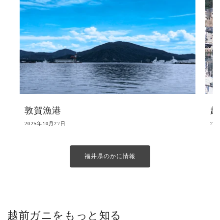
敦賀漁港
越
2025年10月27日
20
福井県のかに情報
越前ガニをもっと知る