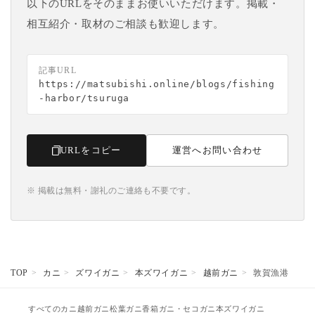
以下のURLをそのままお使いいただけます。掲載・
相互紹介・取材のご相談も歓迎します。
記事URL
https://matsubishi.online/blogs/fishing
-harbor/tsuruga
URLをコピー
運営へお問い合わせ
※ 掲載は無料・謝礼のご連絡も不要です。
TOP
カニ
ズワイガニ
本ズワイガニ
越前ガニ
敦賀漁港
すべてのカニ
越前ガニ
松葉ガニ
香箱ガニ・セコガニ
本ズワイガニ