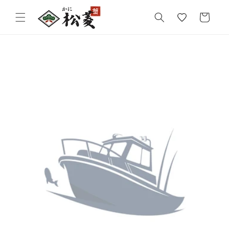
気
カ
に
ー
入
ト
り