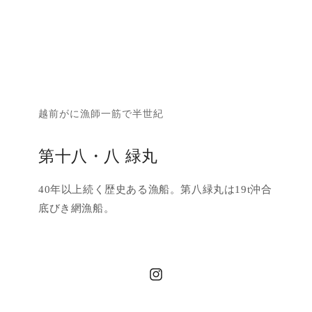
越前がに漁師一筋で半世紀
第十八・八 緑丸
40年以上続く歴史ある漁船。第八緑丸は19t沖合
底びき網漁船。
Instagram