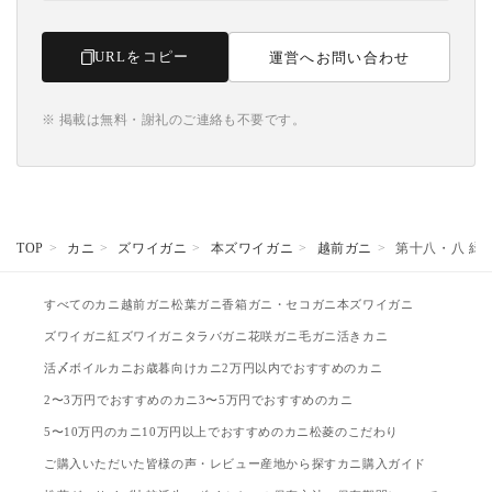
URLをコピー
運営へお問い合わせ
※ 掲載は無料・謝礼のご連絡も不要です。
TOP
カニ
ズワイガニ
本ズワイガニ
越前ガニ
第十八・八 緑
すべてのカニ
越前ガニ
松葉ガニ
香箱ガニ・セコガニ
本ズワイガニ
ズワイガニ
紅ズワイガニ
タラバガニ
花咲ガニ
毛ガニ
活きカニ
活〆ボイルカニ
お歳暮向けカニ
2万円以内でおすすめのカニ
2〜3万円でおすすめのカニ
3〜5万円でおすすめのカニ
5〜10万円のカニ
10万円以上でおすすめのカニ
松菱のこだわり
ご購入いただいた皆様の声・レビュー
産地から探す
カニ購入ガイド