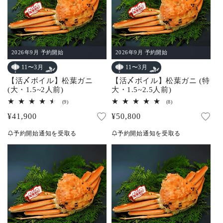
2026年9月 予約開始
2026年9月 予約開始
11〜3月
11〜3月
【活〆ボイル】松葉ガニ
【活〆ボイル】松葉ガニ (特
(大・1.5~2人前)
大・1.5~2.5人前)
9
8
(9)
(8)
レ
レ
通
¥41,900
通
¥50,800
ビ
ビ
ュ
ュ
常
常
ー
ー
予約開始通知を受取る
予約開始通知を受取る
数
数
価
価
の
の
合
合
格
格
計
計