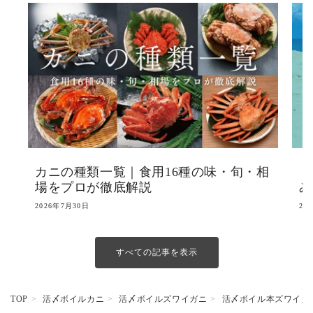
カニの種類一覧｜食用16種の味・旬・相
【
場をプロが徹底解説
み
2026年7月30日
20
すべての記事を表示
TOP
活〆ボイルカニ
活〆ボイルズワイガニ
活〆ボイル本ズワイガ