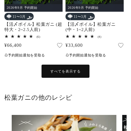
2026年9月 予約開始
2026年9月 予約開始
11〜3月
11〜3月
【活〆ボイル】松葉ガニ (超
【活〆ボイル】松葉ガニ
特大・2~2.5人前)
(中・1~2人前)
6
4
(6)
(4)
レ
レ
通
¥66,400
通
¥33,600
ビ
ビ
ュ
ュ
常
常
ー
ー
予約開始通知を受取る
予約開始通知を受取る
数
数
価
価
の
の
合
合
格
格
計
計
すべてを表示する
松葉ガニの他のレシピ