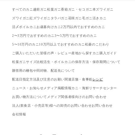
すべてのカニ
越前ガニ
松葉ガニ
香箱ガニ・セコガニ
本ズワイガニ
ズワイガニ
紅ズワイガニ
タラバガニ
花咲ガニ
毛ガニ
活きカニ
活〆ボイルカニ
お歳暮向けカニ
2万円以内でおすすめのカニ
2〜3万円でおすすめのカニ
3〜5万円でおすすめのカニ
5〜10万円のカニ
10万円以上でおすすめのカニ
松菱のこだわり
ご購入いただいた皆様の声・レビュー
産地から探す
カニ購入ガイド
松葉ガニサイズ比較
活生・ボイルカニの保存方法・保存期間について
贈答用の梱包や同封物、配送先について
配送日指定方法及び注意のお願い
関連店舗・食事処
レシピ
ニュース・お知らせ
メディア掲載情報
カニ・海鮮リサーチセンター
お買い物方法について
メディア関係者様向けのお問い合わせ
法人(飲食店・小売店等)様への卸売のお問い合わせ
お問い合わせ
会社情報