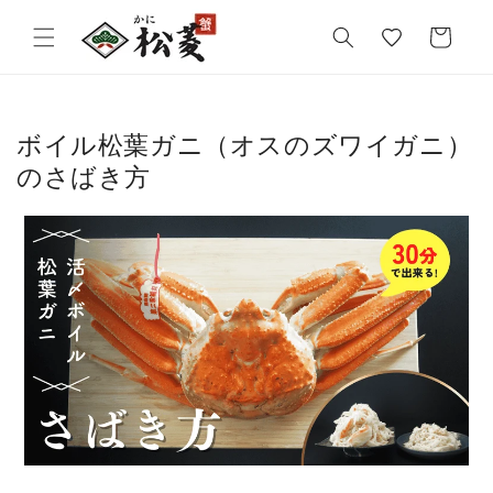
気
カ
に
ー
入
ト
り
ボイル松葉ガニ（オスのズワイガニ）
のさばき方