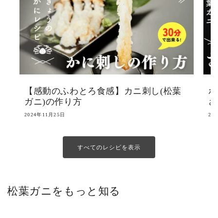
【感動のふわとろ食感】カニ刺し(松葉
ボ
ガニ)の作り方
さ
2024年11月25日
20
すべてのレシピを表示
松葉ガニをもっと知る