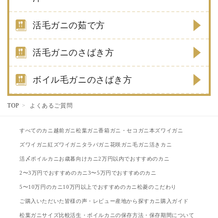
活毛ガニの茹で方
活毛ガニのさばき方
ボイル毛ガニのさばき方
TOP
よくあるご質問
すべてのカニ
越前ガニ
松葉ガニ
香箱ガニ・セコガニ
本ズワイガニ
ズワイガニ
紅ズワイガニ
タラバガニ
花咲ガニ
毛ガニ
活きカニ
活〆ボイルカニ
お歳暮向けカニ
2万円以内でおすすめのカニ
2〜3万円でおすすめのカニ
3〜5万円でおすすめのカニ
5〜10万円のカニ
10万円以上でおすすめのカニ
松菱のこだわり
ご購入いただいた皆様の声・レビュー
産地から探す
カニ購入ガイド
松葉ガニサイズ比較
活生・ボイルカニの保存方法・保存期間について