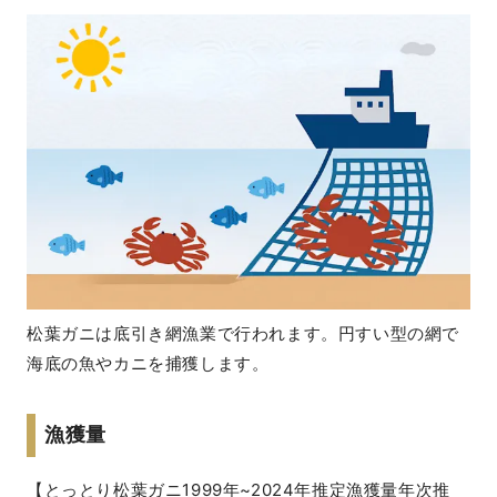
松葉ガニは底引き網漁業で行われます。円すい型の網で
海底の魚やカニを捕獲します。
漁獲量
【とっとり松葉ガニ1999年~2024年推定漁獲量年次推