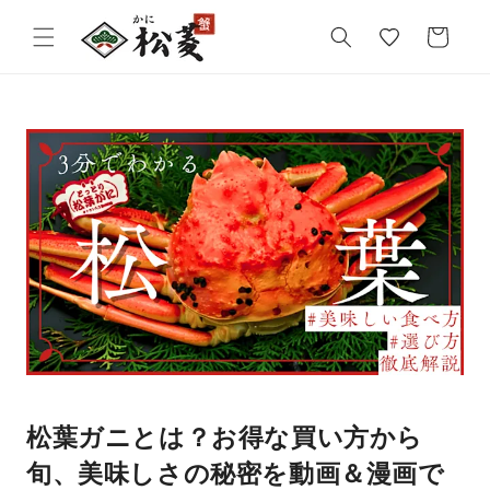
気
カ
に
ー
入
ト
り
松葉ガニとは？お得な買い方から
旬、美味しさの秘密を動画＆漫画で