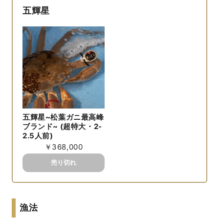
五輝星
五輝星~松葉ガニ最高峰
ブランド~ (超特大・2-
2.5人前)
￥368,000
漁法