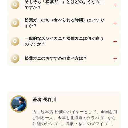
そもそも「松葉ガニ」とはどのようなカニ
+
Q
ですか？
松葉ガニとは、山陰地方（鳥取県、島根県、
兵庫県北部など）の日本海で水揚げされた
松葉ガニの旬（食べられる時期）はいつで
+
Q
「ズワイガニのオス」の総称です。ズワイガ
すか？
ニの中でも特に厳しい基準で選別された高級
漁の解禁期間である11月6日から翌年3月20日
A
ブランドであり、ぎっしりと詰まった身と、
までがメインです。その中でも特に旬とされ
一般的なズワイガニと松葉ガニは何が違う
+
Q
濃厚で上品な甘みが特徴。名前の由来には
るのは11月から翌年2月頃です。資源保護のた
のですか？
A
「身が松葉のように広がるから・漁師が松の
め、漁の期間が制限されており生の松葉ガニ
最も大きな違いは産地と品質保証です。世界
葉を燃やして茹でたから」など諸説ありま
を味わえるのは冬の限られた期間だけとなり
中で獲れるズワイガニに対し、松葉ガニと呼
+
Q
松葉ガニのおすすめの食べ方は？
す。
ます。
べるのは山陰沖の特定の海域で獲れたものに
A
鮮度の良い松葉ガニであれば、特有の甘みと
限られます。また、松葉ガニには品質と水揚
食感を楽しめるカニ刺しがおすすめです。ま
げした漁船を証明するブランドタグが脚に付
A
た、茹でてそのまま食べるボイルや、出汁の
けられており、信頼の証となっています。
旨味を味わうカニ鍋、かにしゃぶでミディア
ムレアで食べるのも良いでしょう。
著者:
長谷川
カニ総本店 松菱のバイヤーとして、全国を飛
び回る一人。今年も北海道のタラバガニから
沖縄のヤシガニ、鳥取・福井のズワイガニ、