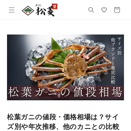
気
カ
に
ー
入
ト
り
松葉ガニの値段・価格相場は？サイ
ズ別や年次推移、他のカニとの比較