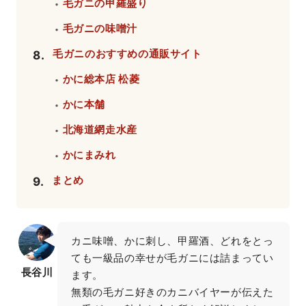
毛ガニの甲羅盛り
・
毛ガニの味噌汁
・
毛ガニのおすすめの通販サイト
8
.
かに総本店 松菱
・
かに本舗
・
北海道網走水産
・
かにまみれ
・
まとめ
9
.
カニ味噌、かに刺し、甲羅酒、どれをとっ
ても一級品の幸せが毛ガニには詰まってい
長谷川
ます。

無類の毛ガニ好きのカニバイヤーが伝えた