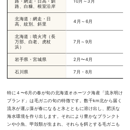
路・網走・日高・釧
10月～3月
路、白糠、根室沿岸
北海道：網走・日
4月～6月
高、紋別、斜里
北海道：噴火湾（長
万部、白老、虎杖
7月～9月
浜）
岩手県・宮城県
2月〜4月
石川県
7月・8月
特に４〜6月の春が旬の北海道オホーツク海産「流氷明け
ブランド」は毛ガニの旬の特徴です。数千km北から届く
流氷が運ぶ藻が春になると氷とともに溶け出し、肥沃な
海水環境を作り出します。それにより豊かなプランクト
ンや小魚、甲殻類が生まれ、それらを餌とする毛ガニも