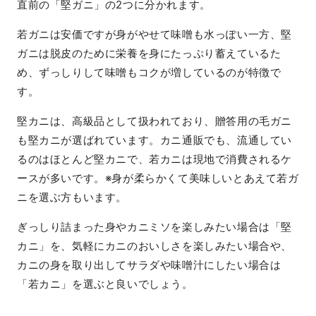
直前の「堅ガニ」の2つに分かれます。
若ガニは安価ですが身がやせて味噌も水っぽい一方、堅
ガニは脱皮のために栄養を身にたっぷり蓄えているた
め、ずっしりして味噌もコクが増しているのが特徴で
す。
堅カニは、高級品として扱われており、贈答用の毛ガニ
も堅カニが選ばれています。カニ通販でも、流通してい
るのはほとんど堅カニで、若カニは現地で消費されるケ
ースが多いです。※身が柔らかくて美味しいとあえて若ガ
ニを選ぶ方もいます。
ぎっしり詰まった身やカニミソを楽しみたい場合は「堅
カニ」を、気軽にカニのおいしさを楽しみたい場合や、
カニの身を取り出してサラダや味噌汁にしたい場合は
「若カニ」を選ぶと良いでしょう。