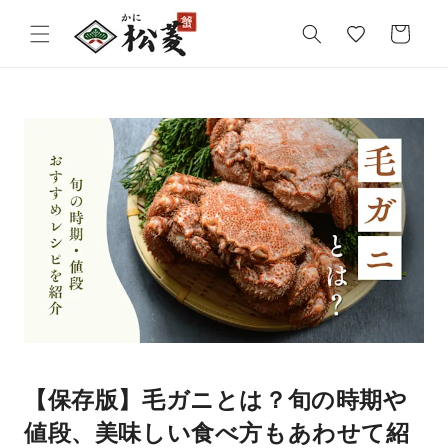
気
カ
に
ー
入
ト
り
【保存版】毛ガニとは？旬の時期や
値段、美味しい食べ方もあわせて紹