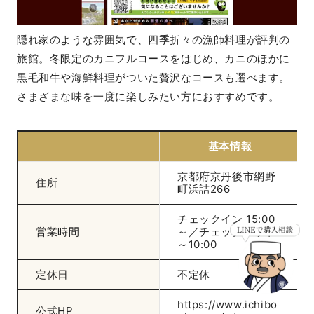
隠れ家のような雰囲気で、四季折々の漁師料理が評判の
旅館。冬限定のカニフルコースをはじめ、カニのほかに
黒毛和牛や海鮮料理がついた贅沢なコースも選べます。
さまざまな味を一度に楽しみたい方におすすめです。
基本情報
京都府京丹後市網野
住所
町浜詰266
チェックイン 15:00
営業時間
～／チェックアウト
～10:00
定休日
不定休
https://www.ichibo
公式HP