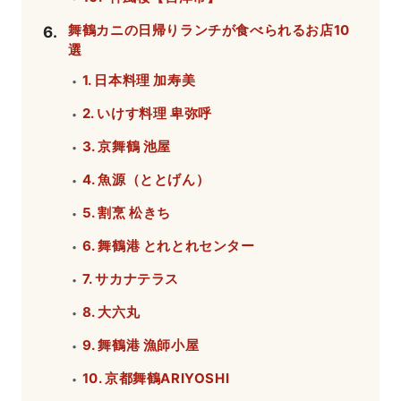
舞鶴カニの日帰りランチが食べられるお店10
6
.
選
1. 日本料理 加寿美
・
2. いけす料理 卑弥呼
・
3. 京舞鶴 池屋
・
4. 魚源（ととげん）
・
5. 割烹 松きち
・
6. 舞鶴港 とれとれセンター
・
7. サカナテラス
・
8. 大六丸
・
9. 舞鶴港 漁師小屋
・
10. 京都舞鶴ARIYOSHI
・