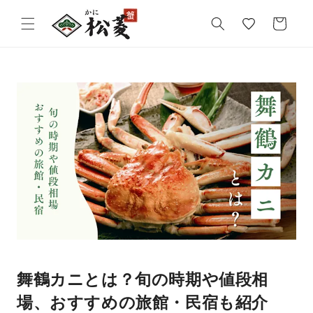
気
カ
に
ー
入
ト
り
舞鶴カニとは？旬の時期や値段相
場、おすすめの旅館・民宿も紹介