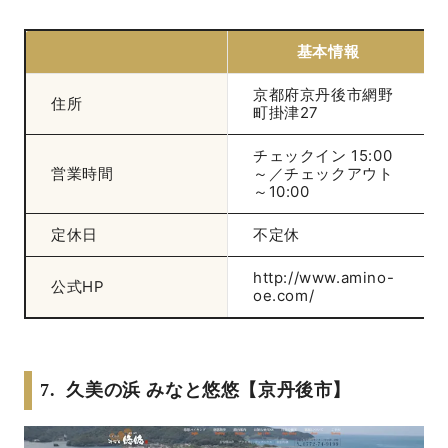
基本情報
京都府京丹後市網野
住所
町掛津27
チェックイン 15:00
営業時間
～／チェックアウト
～10:00
定休日
不定休
http://www.amino-
公式HP
oe.com/
7. 久美の浜 みなと悠悠【京丹後市】