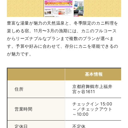
豊富な湯量が魅力の天然温泉と、冬季限定のカニ料理を
楽しめる宿。11月〜3月の漁期には、カニのフルコース
からリーズナブルなプランまで複数のプランが選べま
す。予算や好みに合わせて、存分にカニを堪能できるの
が魅力です。
基本情報
京都府舞鶴市上福井
住所
宮ヶ谷1611
チェックイン 15:00
営業時間
～／チェックアウト
～10:00
定休日
不定休