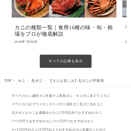
カニの種類一覧｜食用16種の味・旬・相
毛
場をプロが徹底解説
ト
2026年7月30日
20
すべての記事を表示
TOP
カニ
毛ガニ
【大人な楽しみ】毛ガニの甲羅酒
すべてのカニ
越前ガニ
松葉ガニ
香箱ガニ・セコガニ
本ズワイガニ
ズワイガニ
紅ズワイガニ
タラバガニ
花咲ガニ
毛ガニ
活きカニ
活〆ボイルカニ
お歳暮向けカニ
2万円以内でおすすめのカニ
2〜3万円でおすすめのカニ
3〜5万円でおすすめのカニ
5〜10万円のカニ
10万円以上でおすすめのカニ
松菱のこだわり