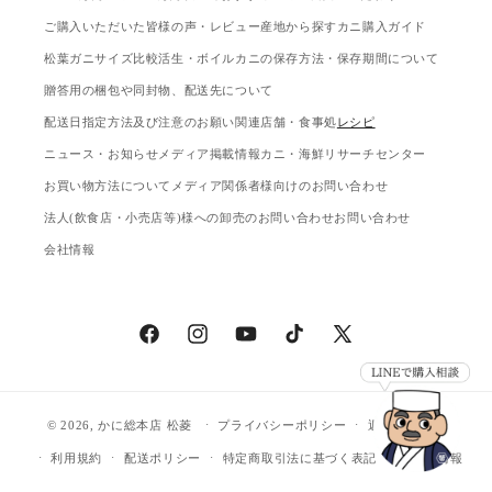
ご購入いただいた皆様の声・レビュー
産地から探す
カニ購入ガイド
松葉ガニサイズ比較
活生・ボイルカニの保存方法・保存期間について
贈答用の梱包や同封物、配送先について
配送日指定方法及び注意のお願い
関連店舗・食事処
レシピ
ニュース・お知らせ
メディア掲載情報
カニ・海鮮リサーチセンター
お買い物方法について
メディア関係者様向けのお問い合わせ
法人(飲食店・小売店等)様への卸売のお問い合わせ
お問い合わせ
会社情報
Facebook
Instagram
YouTube
TikTok
X
(Twitter)
© 2026,
かに総本店 松菱
プライバシーポリシー
返金ポリシー
利用規約
配送ポリシー
特定商取引法に基づく表記
連絡先情報