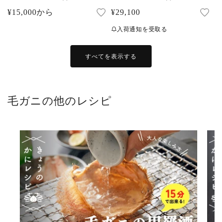
レ
レ
通
¥15,000から
通
¥29,100
ビ
ビ
ュ
ュ
常
常
ー
ー
入荷通知を受取る
数
数
価
価
の
の
合
合
格
格
計
計
すべてを表示する
毛ガニの他のレシピ