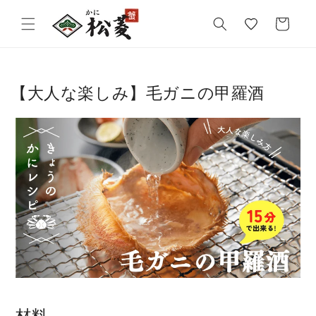
気
カ
に
ー
入
ト
り
【大人な楽しみ】毛ガニの甲羅酒
材料