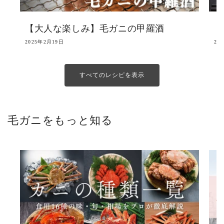
【大人な楽しみ】毛ガニの甲羅酒
【
2025年2月19日
20
すべてのレシピを表示
毛ガニをもっと知る