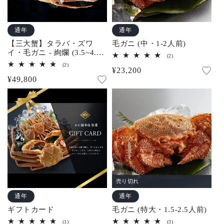
通年
通年
【三大蟹】タラバ・ズワ
毛ガニ (中・1-2人前)
イ・毛ガニ - 絢爛 (3.5~4.5
2
(2)
人前)
レ
2
(2)
通
¥23,200
ビ
レ
ュ
通
¥49,800
ビ
常
ー
ュ
常
数
ー
価
の
数
価
合
格
の
計
合
格
計
売り切れ
通年
通年
ギフトカード
毛ガニ (特大・1.5-2.5人前)
1
3
(1)
(3)