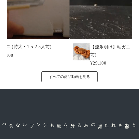
毛ガニ (特大・1.5-2.5人前)
【流氷明け】毛ガニ (大・
前)
29,100
¥29,100
すべての商品動画を見る
のある身を
弾
力
された