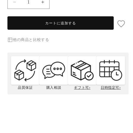
毛
毛
ガ
ガ
ニ
ニ
カートに追加する
(中・
(中・
1-
1-
2
2
他の商品と比較する
人
人
前)
前)
の
の
数
数
量
量
を
を
品質保証
購入相談
ギフト可›
日時指定可›
減
増
ら
や
活毛ガニの
毛ガニとは
松菱のこだわり
贈答用について
す
す
毛ガニサイズガイド
さばき方