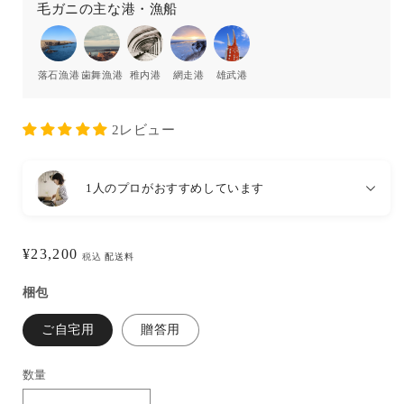
毛ガニの主な港・漁船
落石漁港
歯舞漁港
稚内港
網走港
雄武港
2レビュー
1人のプロがおすすめしています
通
¥23,200
税込
配送料
常
梱包
価
格
ご自宅用
贈答用
数量