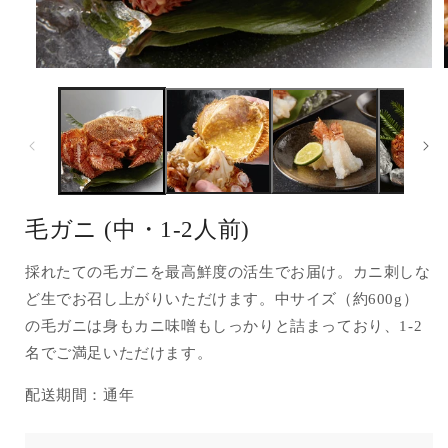
モ
ー
ダ
ル
で
メ
デ
ィ
ア
毛ガニ (中・1-2人前)
(1)
(
を
開
採れたての毛ガニを最高鮮度の活生でお届け。カニ刺しな
く
ど生でお召し上がりいただけます。中サイズ（約600g）
の毛ガニは身もカニ味噌もしっかりと詰まっており、1-2
名でご満足いただけます。
配送期間：通年