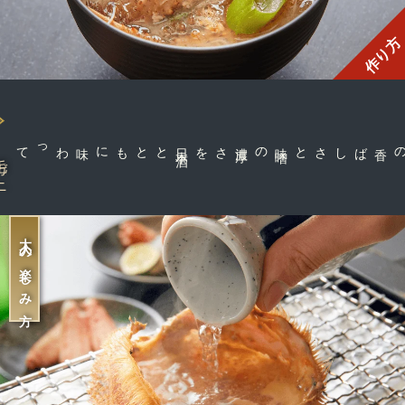
作り方
とともに味わって
日
本
酒
さを
味
噌
の濃
厚
カニの香ばしさと
ガニ
大人の楽しみ方