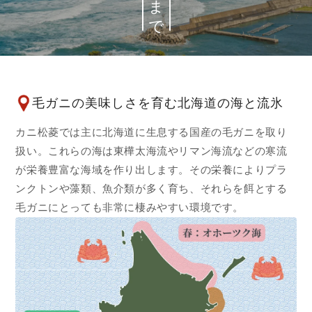
毛ガニの美味しさを育む北海道の海と流氷
カニ松菱では主に北海道に生息する国産の毛ガニを取り
扱い。これらの海は東樺太海流やリマン海流などの寒流
が栄養豊富な海域を作り出します。その栄養によりプラ
ンクトンや藻類、魚介類が多く育ち、それらを餌とする
毛ガニにとっても非常に棲みやすい環境です。