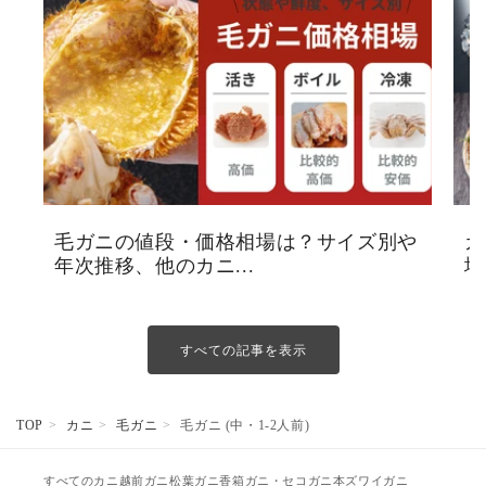
毛ガニの値段・価格相場は？サイズ別や
カ
年次推移、他のカニ...
場
すべての記事を表示
TOP
カニ
毛ガニ
毛ガニ (中・1-2人前)
すべてのカニ
越前ガニ
松葉ガニ
香箱ガニ・セコガニ
本ズワイガニ