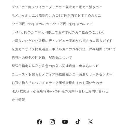
ズワイガニ
紅ズワイガニ
タラバガニ
花咲ガニ
毛ガニ
活きカニ
活〆ボイルカニ
お歳暮向けカニ
2万円以内でおすすめのカニ
2〜3万円でおすすめのカニ
3〜5万円でおすすめのカニ
5〜10万円のカニ
10万円以上でおすすめのカニ
松菱のこだわり
ご購入いただいた皆様の声・レビュー
産地から探す
カニ購入ガイド
松葉ガニサイズ比較
活生・ボイルカニの保存方法・保存期間について
贈答用の梱包や同封物、配送先について
配送日指定方法及び注意のお願い
関連店舗・食事処
レシピ
ニュース・お知らせ
メディア掲載情報
カニ・海鮮リサーチセンター
お買い物方法について
メディア関係者様向けのお問い合わせ
法人(飲食店・小売店等)様への卸売のお問い合わせ
お問い合わせ
会社情報
Facebook
Instagram
YouTube
TikTok
X