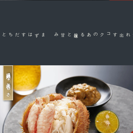
と甘み
コクのある旨
味
噛み締めると溢れ出す
繊細な美味しさ