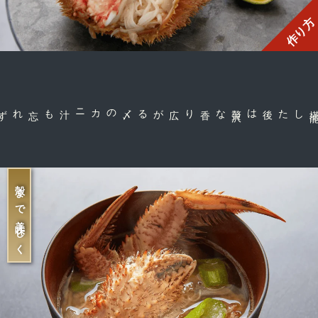
作り方
な香り広がる
贅
沢
した後は
殻まで美味しく