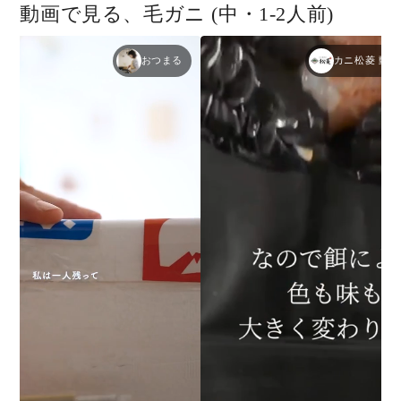
動画で見る、毛ガニ (中・1-2人前)
おつまる
カニ松菱 動