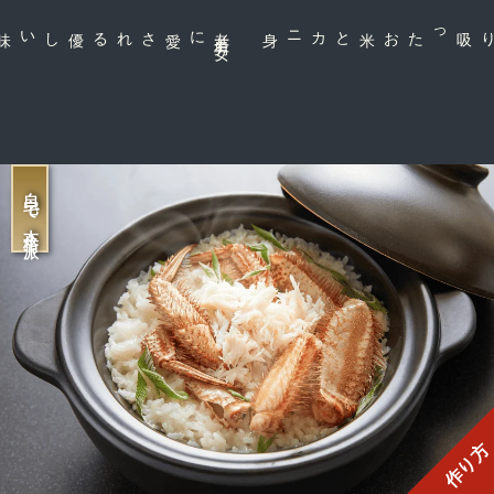
に愛される
老
若
男
女
お米とカニ身
をたっぷり吸った
自宅で本格派
作り方