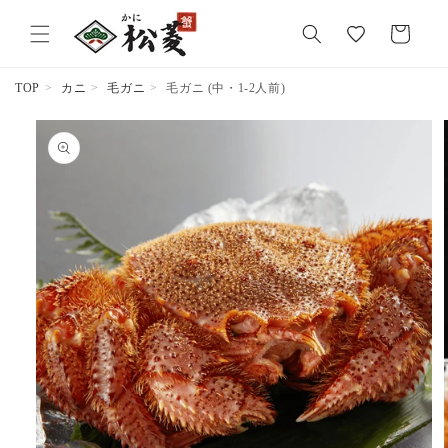
気
カ
に
ー
入
ト
り
TOP
カニ
毛ガニ
毛ガニ (中・1-2人前)
商品情報
にスキッ
プ