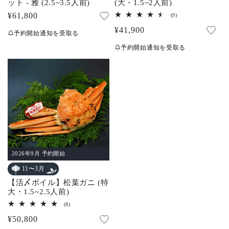
(大・1.5~2人前)
ット - 雅 (2.5~3.5人前)
通
¥61,800
9
(9)
レ
常
通
¥41,900
ビ
予約開始通知を受取る
ュ
価
常
ー
予約開始通知を受取る
数
格
価
の
合
格
計
2026年9月 予約開始
11〜3月
【活〆ボイル】松葉ガニ (特
大・1.5~2.5人前)
8
(8)
レ
通
¥50,800
ビ
ュ