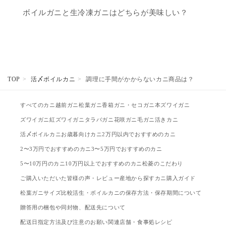
ボイルガニと生冷凍ガニはどちらが美味しい？
TOP
活〆ボイルカニ
調理に手間がかからないカニ商品は？
すべてのカニ
越前ガニ
松葉ガニ
香箱ガニ・セコガニ
本ズワイガニ
ズワイガニ
紅ズワイガニ
タラバガニ
花咲ガニ
毛ガニ
活きカニ
活〆ボイルカニ
お歳暮向けカニ
2万円以内でおすすめのカニ
2〜3万円でおすすめのカニ
3〜5万円でおすすめのカニ
5〜10万円のカニ
10万円以上でおすすめのカニ
松菱のこだわり
ご購入いただいた皆様の声・レビュー
産地から探す
カニ購入ガイド
松葉ガニサイズ比較
活生・ボイルカニの保存方法・保存期間について
贈答用の梱包や同封物、配送先について
配送日指定方法及び注意のお願い
関連店舗・食事処
レシピ