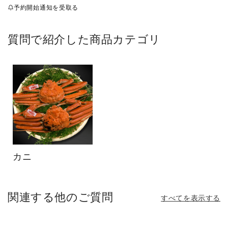
常
ー
予約開始通知を受取る
数
価
の
合
格
計
質問で紹介した商品カテゴリ
カニ
関連する他のご質問
すべてを表示する