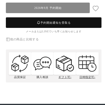
ボ
ボ
2026年9月 予約開始
イ
イ
ル】
ル】
松
松
予約開始通知を受取る
葉
葉
メールまたはLINEでいち早くお知らせします
ガ
ガ
ニ
ニ
他の商品と比較する
(中・
(中・
1~2
1~2
人
人
前)
前)
の
の
数
数
量
量
品質保証
購入相談
ギフト可›
日時指定可›
を
を
松菱のこだわり
松葉ガニとは
ボイルズワイガニ
贈答用について
カニサイズの選び方
減
増
カニ種類の選び方
の捌き方
ら
や
す
す