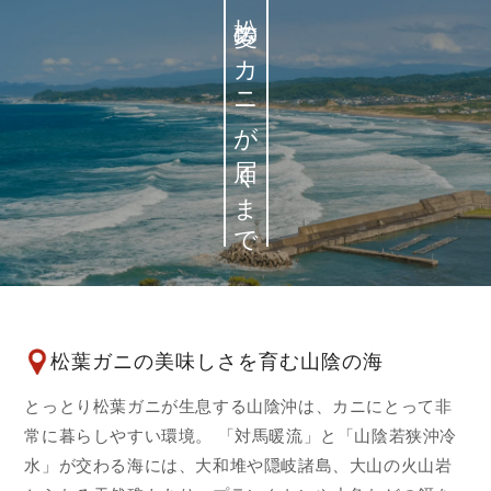
松菱のカニが届くまで
松葉ガニの美味しさを育む山陰の海
とっとり松葉ガニが生息する山陰沖は、カニにとって非
常に暮らしやすい環境。 「対馬暖流」と「山陰若狭沖冷
水」が交わる海には、大和堆や隠岐諸島、大山の火山岩