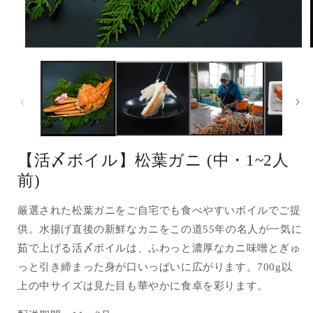
モ
ー
ダ
ル
で
メ
デ
ィ
ア
【活〆ボイル】松葉ガニ (中・1~2人
(1)
(
を
前)
開
く
厳選された松葉ガニをご自宅でも食べやすいボイルでご提
供。水揚げ直後の新鮮なカニをこの道55年の名人が一気に
茹で上げる活〆ボイルは、ふわっと濃厚なカニ味噌とぎゅ
っと引き締まった身が口いっぱいに広がります。700g以
上の中サイズは見た目も華やかに食卓を彩ります。