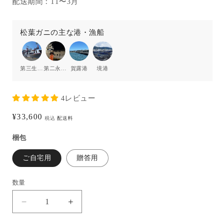
配送期間：11〜3月
松葉ガニの主な港・漁船
第三生洋丸
第二永福丸
賀露港
境港
4レビュー
通
¥33,600
税込
配送料
常
梱包
価
格
ご自宅用
贈答用
数量
【活
【活
〆
〆