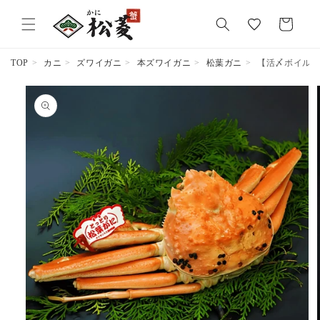
気
カ
に
ー
入
ト
り
TOP
カニ
ズワイガニ
本ズワイガニ
松葉ガニ
【活〆ボイル】松
商品情報
にスキッ
プ