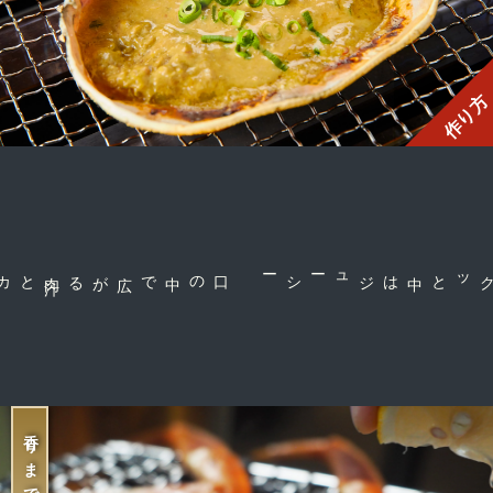
作り方
肉
汁
とカニの風
味
に感
口の中で広がる
中はジューシー
外はサクッと
香りまで楽しむ