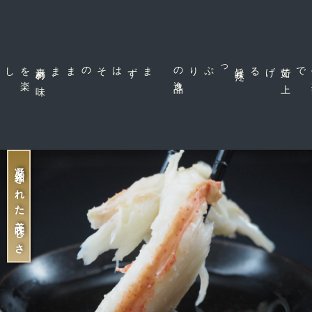
素
材
の
味
を
楽
、
まずはそのまま
品
旨
味
た
っぷりの
逸
げる
茹
で
上
で
凝縮された美味しさ