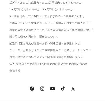
活〆ボイルカニ
お歳暮向けカニ
2万円以内でおすすめのカニ
2〜3万円でおすすめのカニ
3〜5万円でおすすめのカニ
5〜10万円のカニ
10万円以上でおすすめのカニ
松菱のこだわり
ご購入いただいた皆様の声・レビュー
産地から探す
カニ購入ガイド
松葉ガニサイズ比較
活生・ボイルカニの保存方法・保存期間について
贈答用の梱包や同封物、配送先について
配送日指定方法及び注意のお願い
関連店舗・食事処
レシピ
ニュース・お知らせ
メディア掲載情報
カニ・海鮮リサーチセンター
お買い物方法について
メディア関係者様向けのお問い合わせ
法人(飲食店・小売店等)様への卸売のお問い合わせ
お問い合わせ
会社情報
Facebook
Instagram
YouTube
TikTok
X
(Twitter)