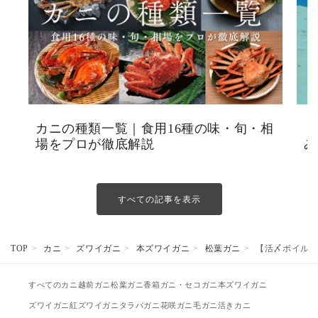
カニの種類一覧｜食用16種の味・旬・相
【
場をプロが徹底解説
み
すべての記事を表示
TOP
カニ
ズワイガニ
本ズワイガニ
松葉ガニ
【活〆ボイル】松
すべてのカニ
越前ガニ
松葉ガニ
香箱ガニ・セコガニ
本ズワイガニ
ズワイガニ
紅ズワイガニ
タラバガニ
花咲ガニ
毛ガニ
活きカニ