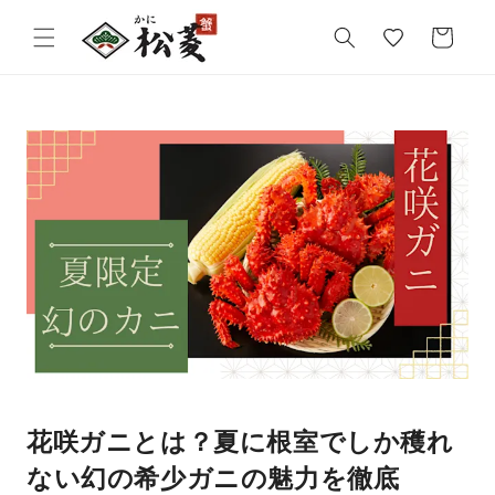
気
カ
に
ー
入
ト
り
花咲ガニとは？夏に根室でしか穫れ
ない幻の希少ガニの魅力を徹底