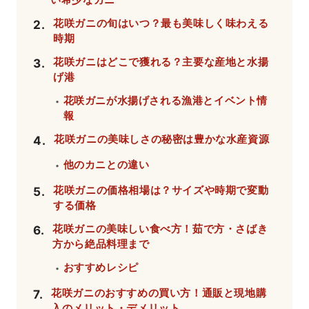
花咲ガニの旬はいつ？最も美味しく味わえる
2
.
時期
花咲ガニはどこで獲れる？主要な産地と水揚
3
.
げ港
花咲ガニが水揚げされる漁港とイベント情
・
報
花咲ガニの美味しさの秘密は豊かな水産資源
4
.
他のカニとの違い
・
花咲ガニの価格相場は？サイズや時期で変動
5
.
する価格
花咲ガニの美味しい食べ方！茹で方・さばき
6
.
方から絶品料理まで
おすすめレシピ
・
花咲ガニのおすすめの買い方！通販と現地購
7
.
入のメリット・デメリット