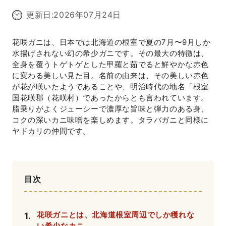
更新日:
2026年07月24日
花咲ガニは、日本では北海道の根室で夏の7月〜9月しか
水揚げされない幻の希少ガニです。その最大の特徴は、
全身を覆うトゲトゲとした甲羅と茹でると鮮やかな赤色
に変わる美しい見た目。名前の由来は、その美しい赤色
が花が咲いたようであることや、明治時代の地名「根室
国花咲郡（花咲村）であったからとも言われています。
脂乗りがよくジューシーで濃厚な旨味と弾力のある身、
コクの深いカニ味噌を楽しめます。タラバガニと同様に
ヤドカリの仲間です。
目次
花咲ガニとは、北海道根室周辺でしか穫れな
1
.
い希少なカニ