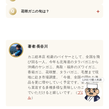
主に根室港(花咲港)で水揚げされます。浜中湾
味噌を楽しめます。
A
から納沙布岬(のさっぷみさき)が主な生息・漁
+
Q
花咲ガニの旬は？
獲エリアです
A
初夏から秋にかけての7〜9月です。
著者:
長谷川
カニ総本店 松菱のバイヤーとして、全国を飛
び回る一人。今年も北海道のタラバガニから
沖縄のヤシガニ、鳥取・福井のズワイガニ、
香箱ガニ、花咲蟹、タラバガニ、毛蟹まで現
地に赴き市場調査。「今後、全国の隠れた逸
品を更に増やしていく予定です。全国の海か
ら直送する多種多様な美味しいカニを楽しん
でいただけると嬉しいです」（
プロフィー
ル
）