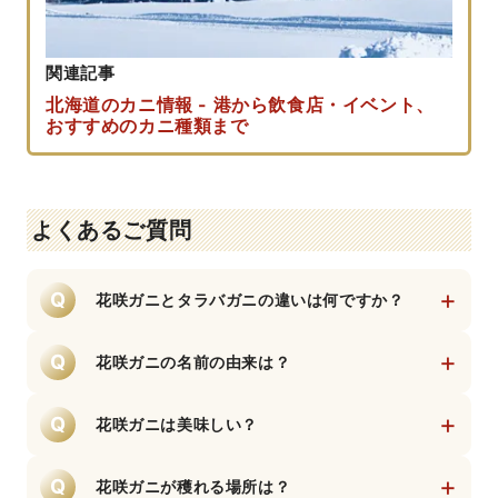
関連記事
北海道のカニ情報 - 港から飲食店・イベント、
おすすめのカニ種類まで
よくあるご質問
+
Q
花咲ガニとタラバガニの違いは何ですか？
花咲ガニもタラバガニもヤドカリの仲間で
す。ただ、花咲ガニは甲羅全体にトゲがあ
+
Q
花咲ガニの名前の由来は？
り、茹でると鮮やかな赤色になります。身は
花咲ガニの甲羅の美しい赤色が花が咲いたよ
濃厚な甘みと弾力がありカニ味噌も美味で
A
うであることや、明治時代の地名「根室国花
す。一方、タラバガニは甲羅のトゲは少な
+
Q
A
花咲ガニは美味しい？
咲郡（花咲村）であったからとも言われてい
く、身は大ぶりで淡白な味わいです。花咲ガ
根室沖の美味しい昆布を食べて育つため旨味
ます
ニの方が漁獲量が少なく、希少性が高いで
が強いです。また脂乗りがよくジューシーで
+
す。
Q
A
花咲ガニが穫れる場所は？
濃厚な旨味と弾力のある身、コクの深いカニ