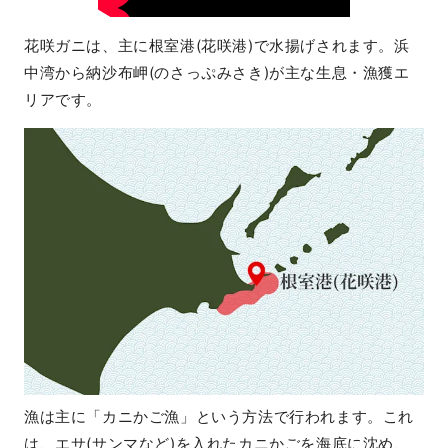
花咲ガニは、主に根室港(花咲港)で水揚げされます。浜
中湾から納沙布岬(のさっぷみさき)が主な生息・漁獲エ
リアです。
漁は主に「カニかご漁」という方法で行われます。これ
は、エサ(サンマなど)を入れたカニかごを海底に沈め、