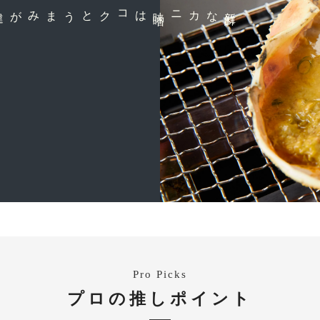
は
新
鮮
なカニ味
噌
Pro Picks
プロの推しポイント