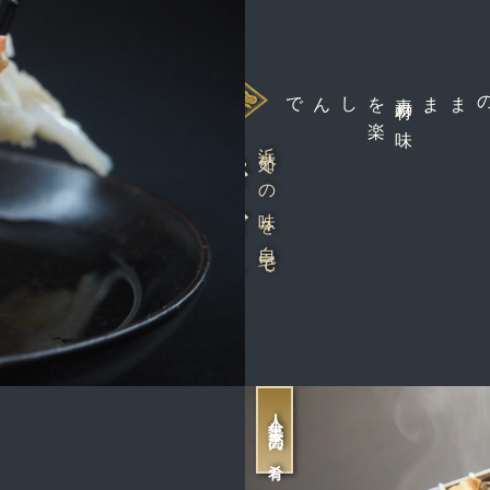
しんで
素
材
の
味
を
楽
、
茹でガニ
浜茹での味を自宅で
人生最高の肴