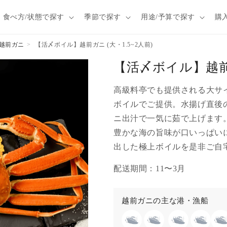
食べ方/状態で探す
季節で探す
用途/予算で探す
購
越前ガニ
【活〆ボイル】越前ガニ (大・1.5~2人前)
【活〆ボイル】越前ガ
高級料亭でも提供される大サイ
ボイルでご提供。水揚げ直後
ニ出汁で一気に茹で上げます
豊かな海の旨味が口いっぱい
出した極上ボイルを是非ご自
配送期間：11〜3月
越前ガニの主な港・漁船