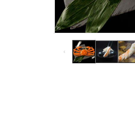
モ
ー
ダ
ル
で
メ
デ
ィ
ア
(1)
を
開
く