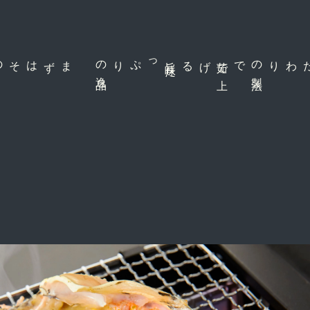
まずはそのまま
品
旨
味
た
っぷりの
逸
げる
茹
で
上
で