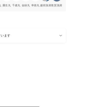
丸
圓生丸
千歳丸
金録丸
幸徳丸
越前漁港
敦賀漁港
ています