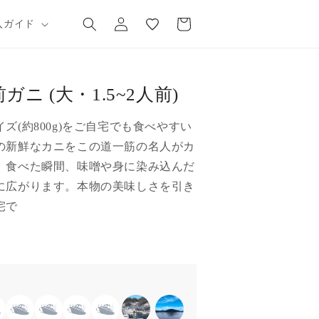
気
カ
グ
に
ー
入ガイド
イ
入
ト
ン
り
ニ (大・1.5~2人前)
ズ(約800g)をご自宅でも食べやすい
の新鮮なカニをこの道一筋の名人がカ
。食べた瞬間、味噌や身に染み込んだ
に広がります。本物の美味しさを引き
宅で