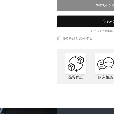
ボ
ボ
2026年9月 
イ
イ
ル】
ル】
越
越
予約
前
前
メールまたはLI
ガ
ガ
ニ
ニ
他の商品と比較する
(大・
(大・
1.5~2
1.5~2
人
人
前)
前)
の
の
数
数
品質保証
購入相談
量
量
を
を
ボイル越前ガニの捌
松菱のこだわり
贈
減
増
き方
ら
や
す
す