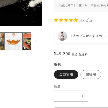
天越丸
第二十三 倖周丸
第十八・八 緑丸
幹昌丸
長光
1レビュー
1人のプロがおすすめし
通
¥49,200
税込
配送料
常
梱包
価
格
ご自宅用
贈答用
数量
【活
【活
〆
〆