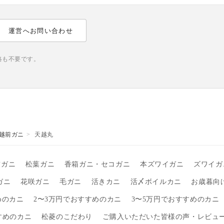
運営へお問い合わせ
絡も不要です。
越前ガニ
天越丸
前ガニ
松葉ガニ
香箱ガニ・セコガニ
本ズワイガニ
ズワイガ
ガニ
花咲ガニ
毛ガニ
活きカニ
活〆ボイルカニ
お歳暮向
めのカニ
2〜3万円でおすすめのカニ
3〜5万円でおすすめのカニ
すめのカニ
松菱のこだわり
ご購入いただいた皆様の声・レビュ