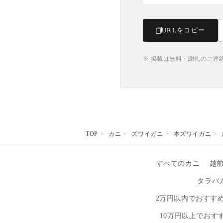
URLをコピー
※ 掲載は無料・謝礼のご連
TOP
カニ
ズワイガニ
本ズワイガニ
すべてのカニ
越
タラバ
2万円以内でおすす
10万円以上でおす