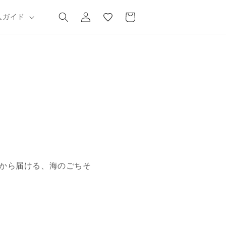
気
カ
グ
に
ー
入ガイド
イ
入
ト
ン
り
から届ける、海のごちそ