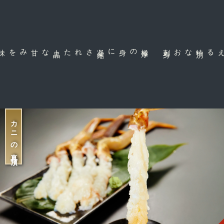
上
品
された
極
厚
の身に凝
縮
身
特
別
なお刺
だから味わえる
カニの真骨頂