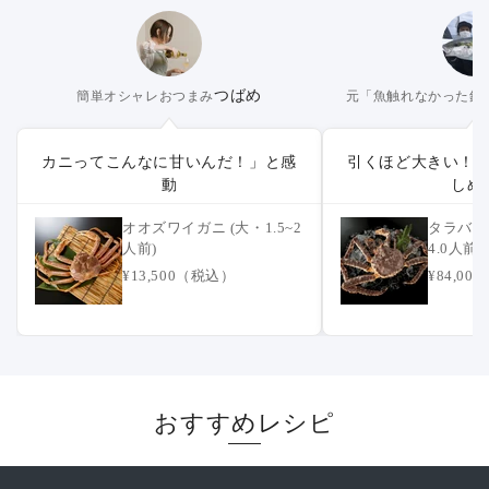
つばめ
簡単オシャレおつまみ
元「魚触れなかった釣
カニってこんなに甘いんだ！」と感
引くほど大きい！
動
しめ
オオズワイガニ (大・1.5~2
タラバガニ
人前)
4.0人前)
¥13,500（税込）
¥84,0
おすすめレシピ