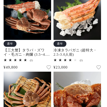
の
の
合
合
格
格
計
計
通年
通年
【三大蟹】タラバ・ズワ
冷凍タラバガニ (超特大・
イ・毛ガニ - 絢爛 (3.5~4.5
2.5-3.0人前)
人前)
2
2
(2)
(2)
レ
レ
通
¥49,800
通
¥23,000
ビ
ビ
ュ
ュ
常
常
ー
ー
数
数
価
価
の
の
合
合
格
格
計
計