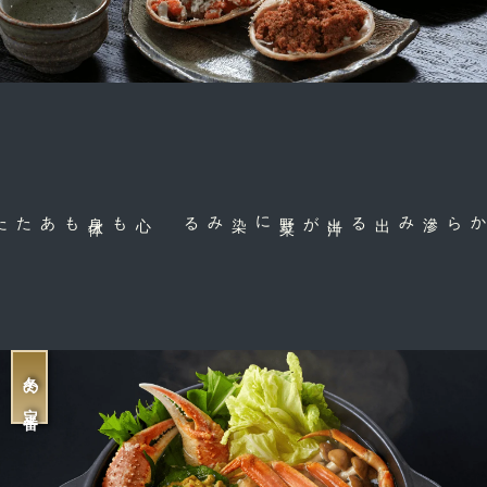
心も身
体
もあたたまる定
に染みる
滲み出る出
汁
が野
菜
甘みの強いカニ身から
冬の定番