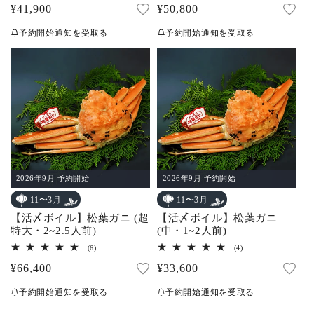
通
¥41,900
通
¥50,800
ビ
ビ
ュ
ュ
常
常
ー
ー
予約開始通知を受取る
予約開始通知を受取る
数
数
価
価
の
の
合
合
格
格
計
計
2026年9月 予約開始
2026年9月 予約開始
11〜3月
11〜3月
【活〆ボイル】松葉ガニ (超
【活〆ボイル】松葉ガニ
特大・2~2.5人前)
(中・1~2人前)
6
4
(6)
(4)
レ
レ
通
¥66,400
通
¥33,600
ビ
ビ
ュ
ュ
常
常
ー
ー
予約開始通知を受取る
予約開始通知を受取る
数
数
価
価
の
の