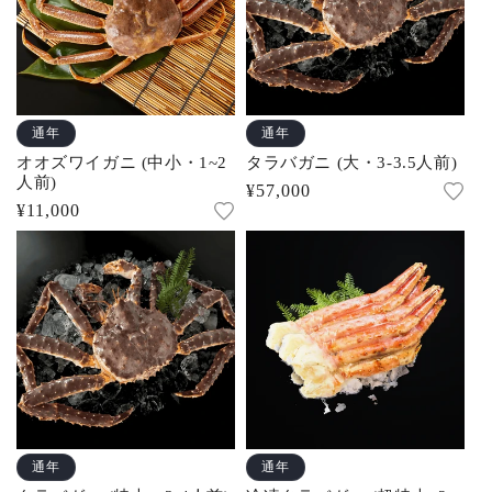
通年
通年
オオズワイガニ (中小・1~2
タラバガニ (大・3-3.5人前)
人前)
通
¥57,000
通
¥11,000
常
常
価
価
格
格
通年
通年