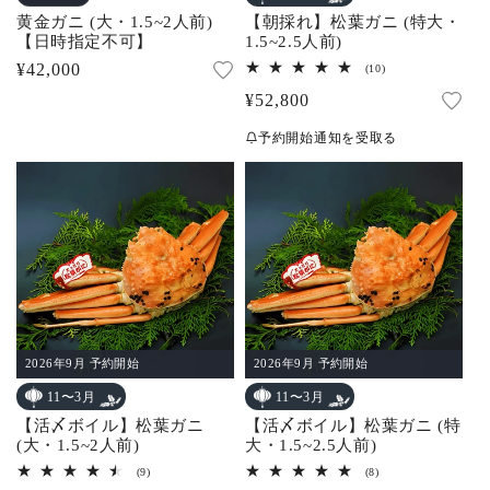
黄金ガニ (大・1.5~2人前)
【朝採れ】松葉ガニ (特大・
【日時指定不可】
1.5~2.5人前)
通
¥42,000
10
(10)
レ
常
通
¥52,800
ビ
ュ
価
常
ー
予約開始通知を受取る
数
格
価
の
合
格
計
2026年9月 予約開始
2026年9月 予約開始
11〜3月
11〜3月
【活〆ボイル】松葉ガニ
【活〆ボイル】松葉ガニ (特
(大・1.5~2人前)
大・1.5~2.5人前)
9
8
(9)
(8)
レ
レ