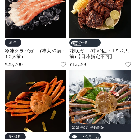
通年
7〜9月
冷凍タラバガニ (特大×2肩・
花咲ガニ (中×2匹・1.5~2人
3-5人前)
前)【日時指定不可】
通
¥29,700
通
¥12,200
常
常
価
価
格
格
2026年9月 予約開始
9〜5月
11〜3月