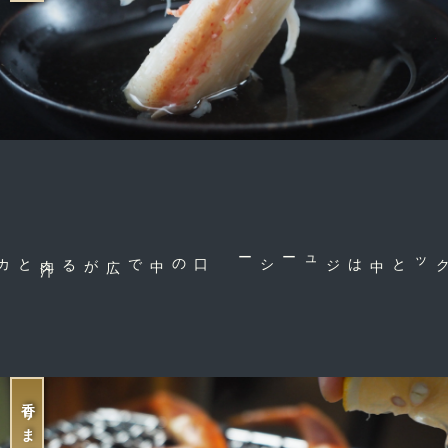
肉
汁
とカニの風
味
に感
口の中で広がる
中はジューシー
外はサクッと