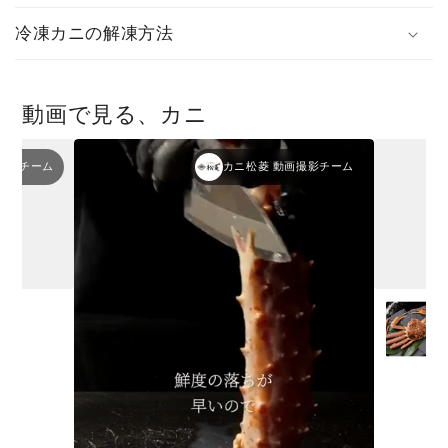
冷凍カニの解凍方法
動画で見る、カニ
撮影チーム
カニ松菱 動画撮影チーム
前)