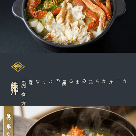
鉄砲汁
地元流の食べ方
味
昆
布
出
汁
のような旨
カニ身から染み出る
身体の底から温まる