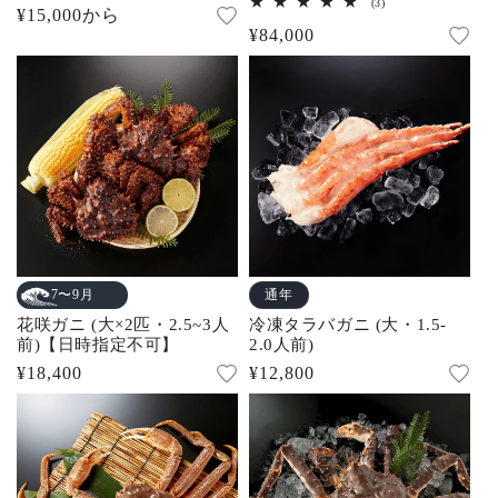
3
(3)
通
¥15,000から
ビ
レ
ュ
通
¥84,000
ビ
常
ー
ュ
常
数
ー
価
の
数
価
合
格
の
計
合
格
計
通年
7〜9月
花咲ガニ (大×2匹・2.5~3人
冷凍タラバガニ (大・1.5-
前)【日時指定不可】
2.0人前)
通
¥18,400
通
¥12,800
常
常
価
価
格
格