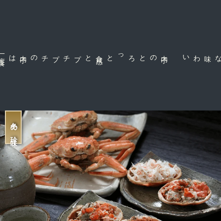
一
度
食
は
プチプチの内
子
と
内
子
のとろっと食
感
な味わい
冬の珍味