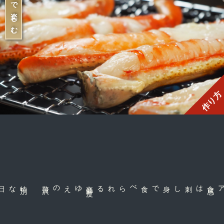
香りまで楽しむ
作り方
特
別
な日の食
卓
沢
高
鮮
度
ゆえの贅
刺し身で食べられる
は