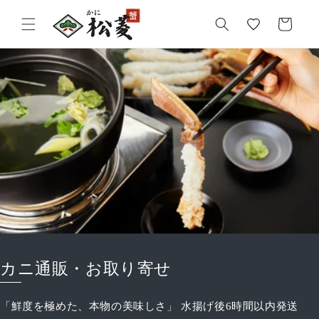
気
カ
に
ー
入
ト
り
カニ通販・お取り寄せ
「鮮度を極めた、本物の美味しさ」 水揚げ後6時間以内発送