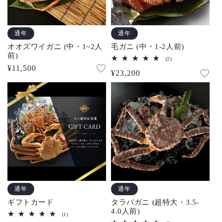
通年
通年
オオズワイガニ (中・1~2人
毛ガニ (中・1-2人前)
前)
2
(2)
レ
通
¥11,500
通
¥23,200
ビ
常
ュ
常
ー
価
数
価
の
格
合
格
計
通年
通年
ギフトカード
タラバガニ (超特大・3.5-
4.0人前)
1
(1)
レ