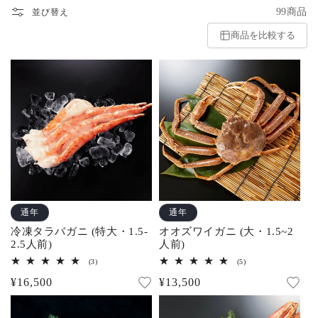
99商品
並び替え
商品を比較する
通年
通年
冷凍タラバガニ (特大・1.5-
オオズワイガニ (大・1.5~2
2.5人前)
人前)
3
5
(3)
(5)
レ
レ
通
¥16,500
通
¥13,500
ビ
ビ
ュ
ュ
常
常
ー
ー
数
数
価
価