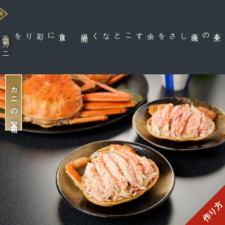
に彩りを
食
卓
能
余すことなく堪
しさを
香箱ガニ
カニの宝石箱
作り方