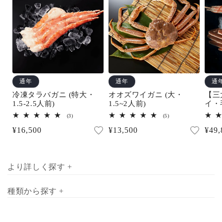
グでお届けいたします。
通年
通年
通
冷凍タラバガニ (特大・
オオズワイガニ (大・
【三
1.5-2.5人前)
1.5~2人前)
イ・
(3.5
3
5
(3)
(5)
レ
レ
通
¥16,500
通
¥13,500
通
¥49,
ビ
ビ
ュ
ュ
常
常
常
ー
ー
数
数
価
価
価
の
の
合
合
格
格
格
より詳しく探す +
計
計
種類から探す +