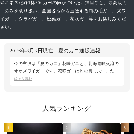
やギネス記録1杯500万円の値がついた五輝星など、最高級カ
ニのみを取り扱い。全国各地から直送する旬の毛ガニ、ズワ
イガニ、タラバガニ、松葉ガニ、花咲ガニ等をお楽しみくだ
さい。
2026年8月3日現在、夏のカニ通販速報！
今の主役は「夏のカニ」花咲ガニと、北海道噴火湾の
オオズワイガニです。花咲ガニは旬の真っ只中。ただ
今季は漁獲量が例年より3割ほど少なく、活〆ボイル
続きを読む
と活の特大サイズは完売いたしました。活の大・中サ
イズはご用意がございますので、気になる方はお早め
に。オオズワイガニは本ズワイにも劣らない食べ応え
人気ランキング
で、全サイズ在庫あり。今が狙い目です。さらに、全
身の活タラバガニと保存に便利な冷凍タラバガニもお
選びいただけます。 お盆の食卓のご用意はお早め
1
2
3
に。鮮度第一の松菱では、産地直送で最良のタイミン