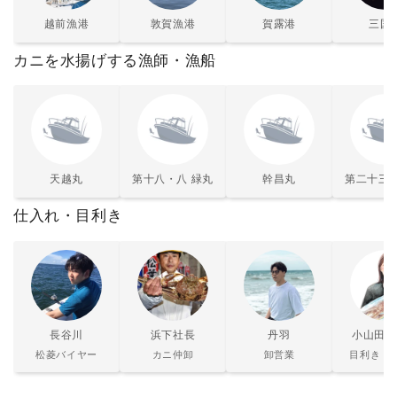
越前漁港
敦賀漁港
賀露港
三国
カニを水揚げする漁師・漁船
天越丸
第十八・八 緑丸
幹昌丸
第二十三 
仕入れ・目利き
長谷川
浜下社長
丹羽
小山田は
松菱バイヤー
カニ仲卸
卸営業
目利き・