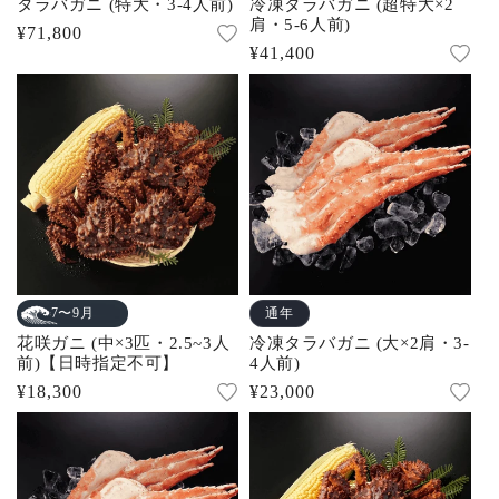
タラバガニ (特大・3-4人前)
冷凍タラバガニ (超特大×2
肩・5-6人前)
通
¥71,800
通
¥41,400
常
常
価
価
格
格
通年
7〜9月
花咲ガニ (中×3匹・2.5~3人
冷凍タラバガニ (大×2肩・3-
前)【日時指定不可】
4人前)
通
¥18,300
通
¥23,000
常
常
価
価
格
格