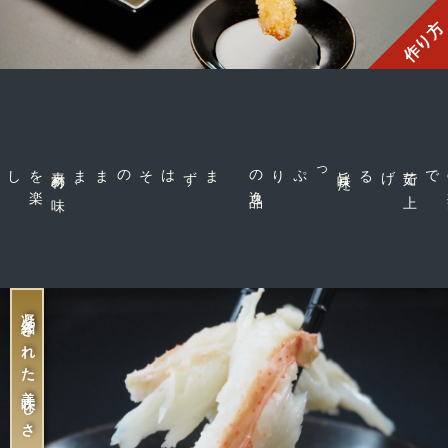
作り方
素
材
の
味
を
楽
、
まずはそのまま
品
旨
味
た
っぷりの
逸
げる
茹
で
上
で
凝縮された美味しさ