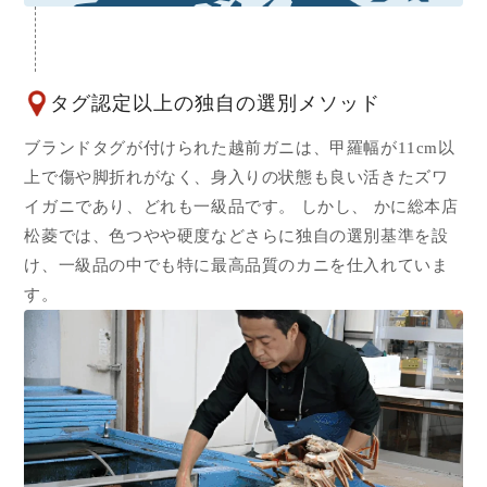
タグ認定以上の独自の選別メソッド
ブランドタグが付けられた越前ガニは、甲羅幅が11cm以
上で傷や脚折れがなく、身入りの状態も良い活きたズワ
イガニであり、どれも一級品です。 しかし、 かに総本店
松菱では、色つやや硬度などさらに独自の選別基準を設
け、一級品の中でも特に最高品質のカニを仕入れていま
す。