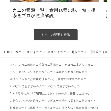
カニの種類一覧｜食用16種の味・旬・相
越
場をプロが徹底解説
越
すべての記事を表示
TOP
カニ
ズワイガニ
本ズワイガニ
越前ガニ
【活〆ボイル】越前
すべてのカニ
越前ガニ
松葉ガニ
香箱ガニ・セコガニ
本ズワイガニ
ズワイガニ
紅ズワイガニ
タラバガニ
花咲ガニ
毛ガニ
活きカニ
活〆ボイルカニ
お歳暮向けカニ
2万円以内でおすすめのカニ
2〜3万円でおすすめのカニ
3〜5万円でおすすめのカニ
5〜10万円のカニ
10万円以上でおすすめのカニ
松菱のこだわり
ご購入いただいた皆様の声・レビュー
産地から探す
カニ購入ガイド
松葉ガニサイズ比較
活生・ボイルカニの保存方法・保存期間について