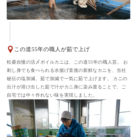
この道55年の職人が茹で上げ
松菱自慢の活〆ボイルカニは、この道55年の職人芸。 お
刺し身でも食べられる水揚げ直後の新鮮なカニを、当社
秘伝の塩加減、茹で加減で一気に茹で上げます。 カニの
出汁が溶け出した茹で汁がカニ身に染み渡ることで、ご
自宅では中々作れない味を実現しました。