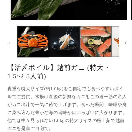
モ
ー
ダ
ル
で
メ
デ
ィ
ア
【活〆ボイル】越前ガニ (特大・
(1)
(
を
1.5~2.5人前)
開
く
貴重な特大サイズ(約1.0kg)をご自宅でも食べやすいボイ
ルでご提供。水揚げ直後の新鮮なカニをこの道一筋の名人
がカニ出汁で一気に茹で上げます。食べた瞬間、味噌や身
に染み込んだ豊かな海の旨味が口いっぱいに広がります。
他では中々見られない1.0kgの特大サイズの極上茹で越前
ガニを是非ご自宅で。