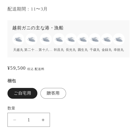
配送期間：11〜3月
越前ガニの主な港・漁船
天越丸
第二十三 倖周丸
第十八・八 緑丸
幹昌丸
長光丸
圓生丸
千歳丸
金録丸
幸徳丸
越前
通
¥59,500
税込
配送料
常
梱包
価
格
ご自宅用
贈答用
数量
【活
【活
〆
〆