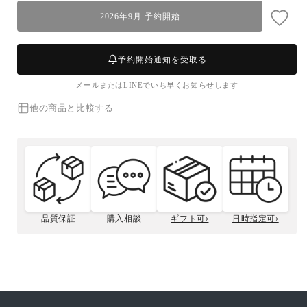
ボ
ボ
2026年9月 予約開始
イ
イ
ル】
ル】
越
越
予約開始通知を受取る
前
前
メールまたはLINEでいち早くお知らせします
ガ
ガ
ニ
ニ
他の商品と比較する
(特
(特
大・
大・
1.5~2.5
1.5~2.5
人
人
前)
前)
の
の
数
数
品質保証
購入相談
ギフト可›
日時指定可›
量
量
松菱のこだわり
贈答用について
カニサイズの選び方
ボイル越前ガニの捌き方
を
を
減
増
ら
や
す
す