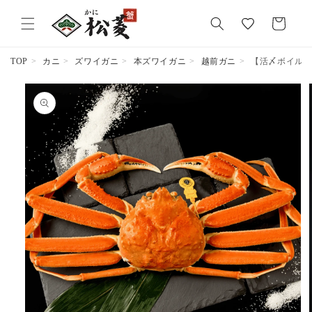
気
カ
に
ー
入
ト
り
TOP
カニ
ズワイガニ
本ズワイガニ
越前ガニ
【活〆ボイル】越前
商品情報
にスキッ
プ