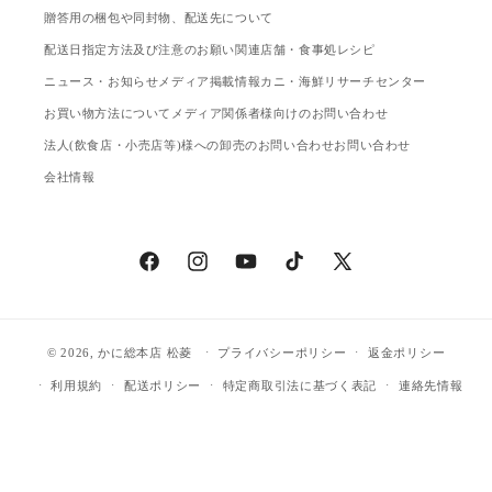
贈答用の梱包や同封物、配送先について
配送日指定方法及び注意のお願い
関連店舗・食事処
レシピ
ニュース・お知らせ
メディア掲載情報
カニ・海鮮リサーチセンター
お買い物方法について
メディア関係者様向けのお問い合わせ
法人(飲食店・小売店等)様への卸売のお問い合わせ
お問い合わせ
会社情報
Facebook
Instagram
YouTube
TikTok
X
(Twitter)
© 2026,
かに総本店 松菱
プライバシーポリシー
返金ポリシー
利用規約
配送ポリシー
特定商取引法に基づく表記
連絡先情報