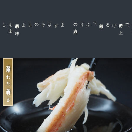
素
材
の
味
を
楽
、
まずはそのまま
品
旨
味
た
っぷりの
逸
げる
茹
で
上
で
凝縮された美味しさ