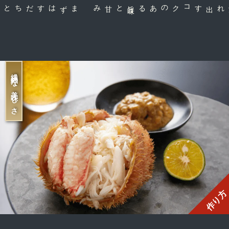
と甘み
コクのある旨
味
噛み締めると溢れ出す
繊細な美味しさ
作り方