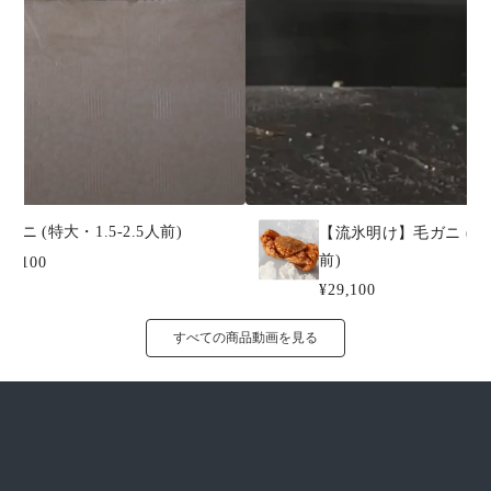
毛ガニ (特大・1.5-2.5人前)
【流氷明け】毛ガニ (大・
前)
29,100
¥29,100
すべての商品動画を見る