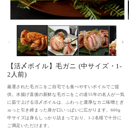
モ
ー
ダ
ル
で
メ
デ
ィ
ア
【活〆ボイル】毛ガニ (中サイズ・1-
(1)
(
を
2人前)
開
く
厳選された毛ガニをご自宅でも食べやすいボイルでご提
供。水揚げ直後の新鮮な毛ガニをこの道55年の名人が一気
に茹で上げる活〆ボイルは、ふわっと濃厚なカニ味噌とぎ
ゅっと引き締まった身が口いっぱいに広がります。600g
中サイズは身もしっかり詰まっており、1-2名様で十分に
ご満足いただけます。