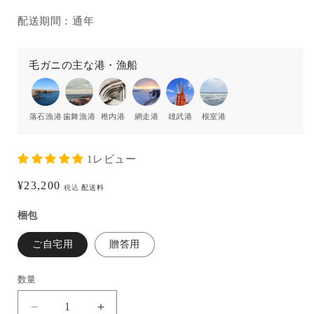
配送期間：通年
毛ガニの主な港・漁船
落石漁港
歯舞漁港
稚内港
網走港
雄武港
根室港
1レビュー
通
¥23,200
税込
配送料
常
梱包
価
格
ご自宅用
贈答用
数量