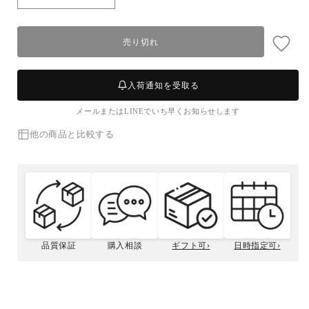
【活
【活
〆
〆
ボ
ボ
売り切れ
イ
イ
ル】
ル】
毛
毛
入荷通知を受取る
ガ
ガ
メールまたはLINEでいち早くお知らせします
ニ
ニ
(中
(中
他の商品と比較する
サ
サ
イ
イ
ズ・
ズ・
1-
1-
2
2
人
人
前)
前)
品質保証
購入相談
ギフト可›
日時指定可›
の
の
ボイル毛ガニの
毛ガニとは
松菱のこだわり
数
数
贈答用について
毛ガニサイズガイド
さばき方
量
量