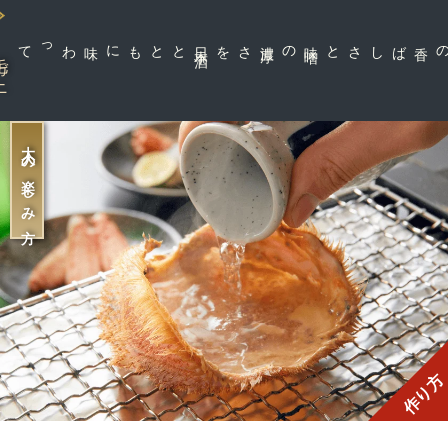
とともに味わって
日
本
酒
さを
味
噌
の濃
厚
カニの香ばしさと
ガニ
大人の楽しみ方
作り方