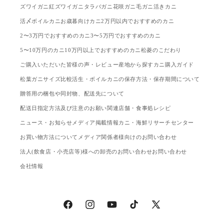
ズワイガニ
紅ズワイガニ
タラバガニ
花咲ガニ
毛ガニ
活きカニ
活〆ボイルカニ
お歳暮向けカニ
2万円以内でおすすめのカニ
2〜3万円でおすすめのカニ
3〜5万円でおすすめのカニ
5〜10万円のカニ
10万円以上でおすすめのカニ
松菱のこだわり
ご購入いただいた皆様の声・レビュー
産地から探す
カニ購入ガイド
松葉ガニサイズ比較
活生・ボイルカニの保存方法・保存期間について
贈答用の梱包や同封物、配送先について
配送日指定方法及び注意のお願い
関連店舗・食事処
レシピ
ニュース・お知らせ
メディア掲載情報
カニ・海鮮リサーチセンター
お買い物方法について
メディア関係者様向けのお問い合わせ
法人(飲食店・小売店等)様への卸売のお問い合わせ
お問い合わせ
会社情報
Facebook
Instagram
YouTube
TikTok
X
(Twitter)