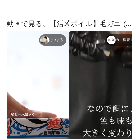
を
を
減
増
ら
や
動画で見る、【活〆ボイル】毛ガニ (...
す
す
おつまる
カニ松菱 動