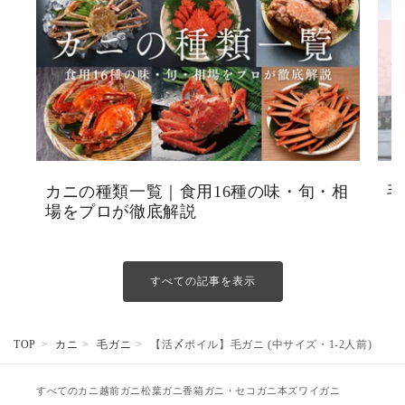
カニの種類一覧｜食用16種の味・旬・相
毛
場をプロが徹底解説
ト
すべての記事を表示
TOP
カニ
毛ガニ
【活〆ボイル】毛ガニ (中サイズ・1-2人前)
すべてのカニ
越前ガニ
松葉ガニ
香箱ガニ・セコガニ
本ズワイガニ