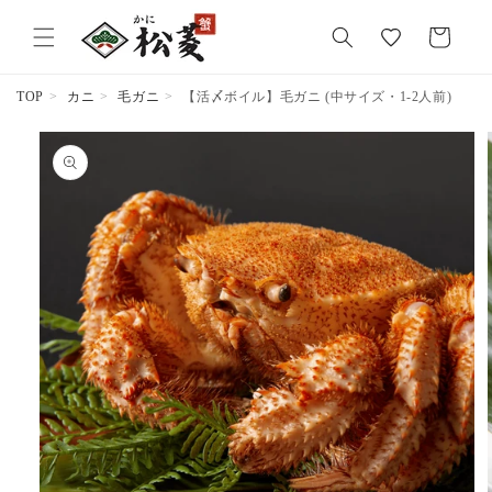
気
カ
に
ー
入
ト
り
TOP
カニ
毛ガニ
【活〆ボイル】毛ガニ (中サイズ・1-2人前)
商品情報
にスキッ
プ