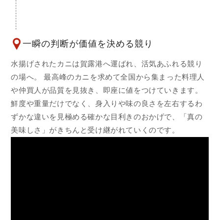
一瞬の判断が価値を決める競り
水揚げされたカニは賀露港へ運ばれ、活気あふれる競り
の場へ。 最高峰のカニを求めて全国から集まった料理人
や仲買人が品質を見抜き、即座に値をつけていきます。
鮮度や重量だけでなく、身入りや味の良さを左右するわ
ずかな違いを見極める確かな目利きのおかげで、「真の
美味しさ」がきちんと受け継がれていくのです。