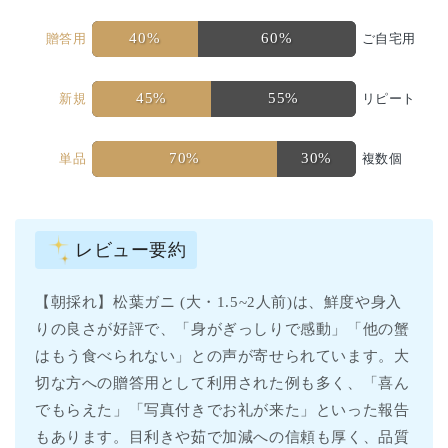
40%
60%
贈答用
ご自宅用
45%
55%
新規
リピート
70%
30%
単品
複数個
レビュー要約
【朝採れ】松葉ガニ (大・1.5~2人前)は、鮮度や身入
りの良さが好評で、「身がぎっしりで感動」「他の蟹
はもう食べられない」との声が寄せられています。大
切な方への贈答用として利用された例も多く、「喜ん
でもらえた」「写真付きでお礼が来た」といった報告
もあります。目利きや茹で加減への信頼も厚く、品質