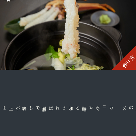
作り方
満
腹
と和えれば
カニ身や味
噌
の〆