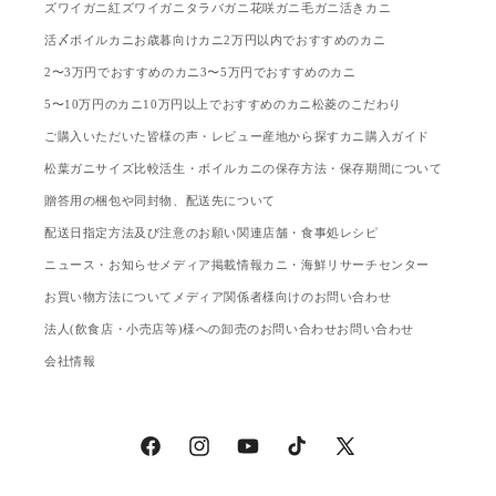
ズワイガニ
紅ズワイガニ
タラバガニ
花咲ガニ
毛ガニ
活きカニ
活〆ボイルカニ
お歳暮向けカニ
2万円以内でおすすめのカニ
2〜3万円でおすすめのカニ
3〜5万円でおすすめのカニ
5〜10万円のカニ
10万円以上でおすすめのカニ
松菱のこだわり
ご購入いただいた皆様の声・レビュー
産地から探す
カニ購入ガイド
松葉ガニサイズ比較
活生・ボイルカニの保存方法・保存期間について
贈答用の梱包や同封物、配送先について
配送日指定方法及び注意のお願い
関連店舗・食事処
レシピ
ニュース・お知らせ
メディア掲載情報
カニ・海鮮リサーチセンター
お買い物方法について
メディア関係者様向けのお問い合わせ
法人(飲食店・小売店等)様への卸売のお問い合わせ
お問い合わせ
会社情報
Facebook
Instagram
YouTube
TikTok
X
(Twitter)