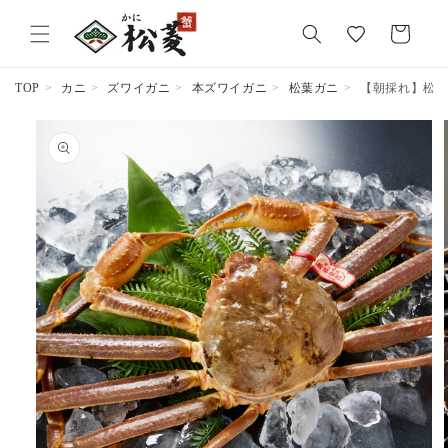
気
カ
に
ー
入
ト
り
TOP
カニ
ズワイガニ
本ズワイガニ
松葉ガニ
【朝採れ】松葉ガニ
商品情報
にスキッ
プ