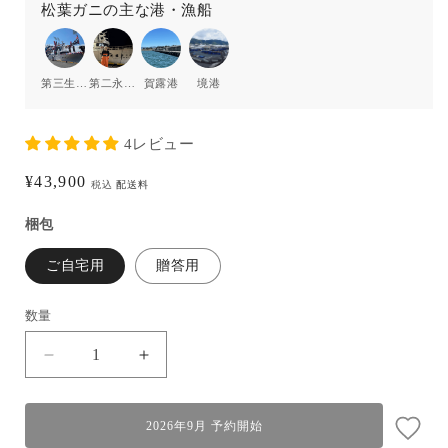
松葉ガニの主な港・漁船
第三生洋丸
第二永福丸
賀露港
境港
4レビュー
通
¥43,900
税込
配送料
常
梱包
価
格
ご自宅用
贈答用
数量
【朝
【朝
採
採
れ】
れ】
2026年9月 予約開始
松
松