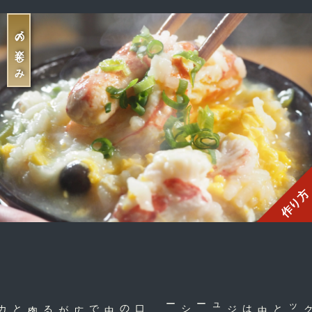
〆の楽しみ
作り方
肉
汁
とカニの風
味
に感
口の中で広がる
中はジューシー
外はサクッと