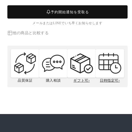
葉
葉
ガ
ガ
予約開始通知を受取る
ニ
ニ
メールまたはLINEでいち早くお知らせします
(大・
(大・
1.5~2
1.5~2
他の商品と比較する
人
人
前)
前)
の
の
数
数
量
量
を
を
減
増
品質保証
購入相談
ギフト可›
日時指定可›
ら
や
松菱のこだわり
松葉ガニとは
活生ズワイガニの
贈答用について
カニサイズの選び方
す
す
カニ種類の選び方
捌き方