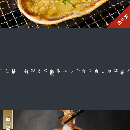
作り方
特
別
な日の食
卓
沢
高
鮮
度
ゆえの贅
刺し身で食べられる
は
冬の定番