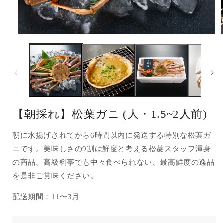
モ
ー
ダ
ル
で
メ
デ
ィ
ア
【朝採れ】松葉ガニ (大・1.5~2人前)
(1)
(
を
開
朝に水揚げされてから6時間以内に発送する特別な松葉ガ
く
ニです。美味しさの9割は鮮度と考える松菱スタッフ渾身
の商品。高級料亭でも中々食べられない、最高鮮度の逸品
を是非ご賞味ください。
配送期間：11〜3月