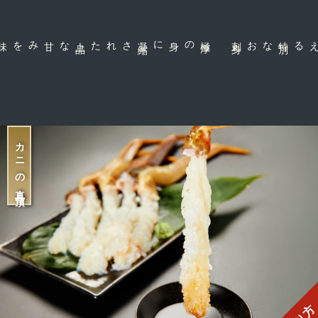
上
品
された
極
厚
の身に凝
縮
身
特
別
なお刺
だから味わえる
カニの真骨頂