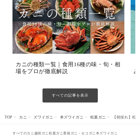
カニの種類一覧｜食用16種の味・旬・相
【
場をプロが徹底解説
み
すべての記事を表示
TOP
カニ
ズワイガニ
本ズワイガニ
松葉ガニ
【朝採れ】松葉ガニ
すべてのカニ
越前ガニ
松葉ガニ
香箱ガニ・セコガニ
本ズワイガニ