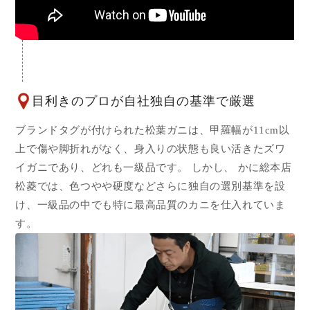
目利きのプロが自社独自の基準で厳選
ブランドタグが付けられた松葉ガニは、甲羅幅が11cm以
上で傷や脚折れがなく、身入りの状態も良い活きたズワ
イガニであり、どれも一級品です。 しかし、 かに総本店
松菱では、色つやや硬度などさらに独自の選別基準を設
け、一級品の中でも特に最高品質のカニを仕入れていま
す。