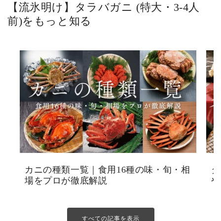
【流氷明け】タラバガニ (特大・3-4人
前)をもっと知る
カニの種類一覧｜食用16種の味・旬・相
タ
場をプロが徹底解説
や
すべての記事を表示