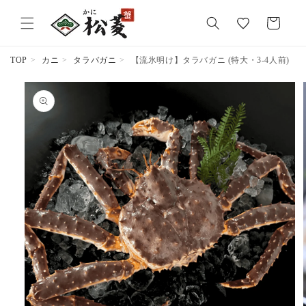
気
カ
に
ー
入
ト
り
TOP
カニ
タラバガニ
【流氷明け】タラバガニ (特大・3-4人前)
商品情報
にスキッ
プ