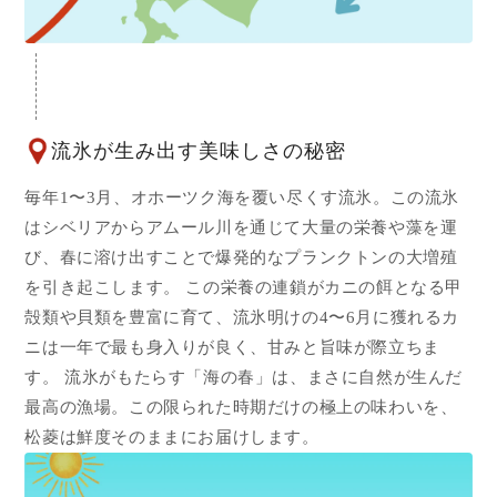
流氷が生み出す美味しさの秘密
毎年1〜3月、オホーツク海を覆い尽くす流氷。この流氷
はシベリアからアムール川を通じて大量の栄養や藻を運
び、春に溶け出すことで爆発的なプランクトンの大増殖
を引き起こします。 この栄養の連鎖がカニの餌となる甲
殻類や貝類を豊富に育て、流氷明けの4〜6月に獲れるカ
ニは一年で最も身入りが良く、甘みと旨味が際立ちま
す。 流氷がもたらす「海の春」は、まさに自然が生んだ
最高の漁場。この限られた時期だけの極上の味わいを、
松菱は鮮度そのままにお届けします。