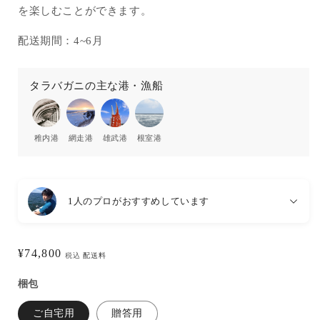
を楽しむことができます。
配送期間：4~6月
タラバガニの主な港・漁船
稚内港
網走港
雄武港
根室港
1人のプロがおすすめしています
通
¥74,800
税込
配送料
常
梱包
価
格
ご自宅用
贈答用