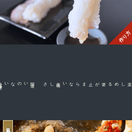
作り方
間
違
いのない絶
品
味
付
しさ
箸が止まらない美
味
な身だから楽しめる