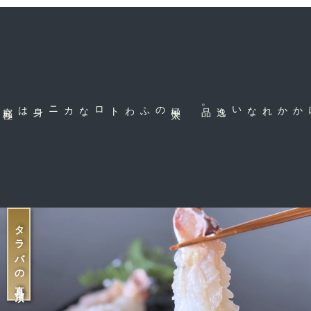
究
極
の贅
のふわトロなカニ身は
極
太
。
タラバの真骨頂