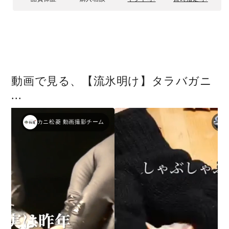
数
数
贈答用について
松菱のこだわり
量
量
活生タラバガニ捌き方
流氷明けとは？
を
を
減
増
ら
や
す
す
動画で見る、【流氷明け】タラバガニ
...
カニ松菱 動画撮影チーム