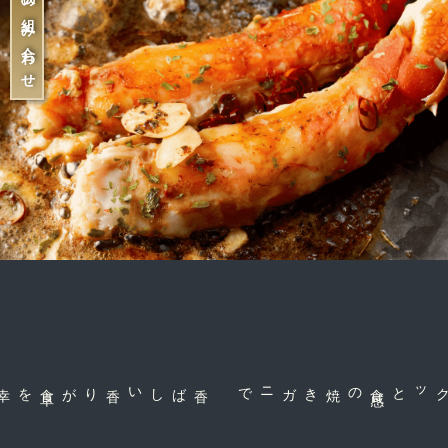
鉄板の組み合わせ
食
卓
を幸せな空
間
香ばしい香りが
の焼きガニで