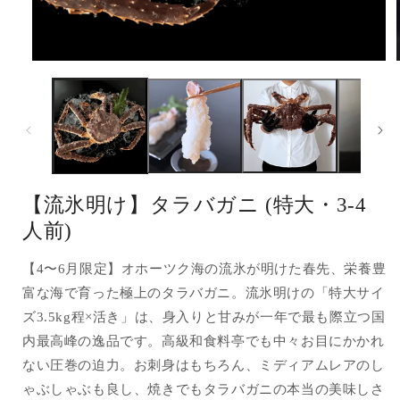
モ
ー
ダ
ル
で
メ
デ
ィ
ア
【流氷明け】タラバガニ (特大・3-4
(1)
(
を
人前)
開
く
【4〜6月限定】オホーツク海の流氷が明けた春先、栄養豊
富な海で育った極上のタラバガニ。流氷明けの「特大サイ
ズ3.5kg程×活き」は、身入りと甘みが一年で最も際立つ国
内最高峰の逸品です。高級和食料亭でも中々お目にかかれ
ない圧巻の迫力。お刺身はもちろん、ミディアムレアのし
ゃぶしゃぶも良し、焼きでもタラバガニの本当の美味しさ