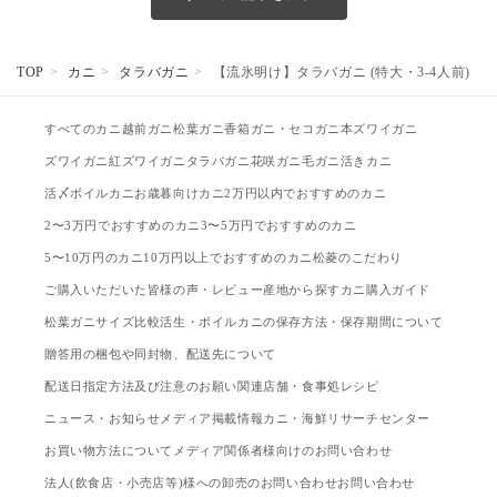
TOP
カニ
タラバガニ
【流氷明け】タラバガニ (特大・3-4人前)
すべてのカニ
越前ガニ
松葉ガニ
香箱ガニ・セコガニ
本ズワイガニ
ズワイガニ
紅ズワイガニ
タラバガニ
花咲ガニ
毛ガニ
活きカニ
活〆ボイルカニ
お歳暮向けカニ
2万円以内でおすすめのカニ
2〜3万円でおすすめのカニ
3〜5万円でおすすめのカニ
5〜10万円のカニ
10万円以上でおすすめのカニ
松菱のこだわり
ご購入いただいた皆様の声・レビュー
産地から探す
カニ購入ガイド
松葉ガニサイズ比較
活生・ボイルカニの保存方法・保存期間について
贈答用の梱包や同封物、配送先について
配送日指定方法及び注意のお願い
関連店舗・食事処
レシピ
ニュース・お知らせ
メディア掲載情報
カニ・海鮮リサーチセンター
お買い物方法について
メディア関係者様向けのお問い合わせ
法人(飲食店・小売店等)様への卸売のお問い合わせ
お問い合わせ