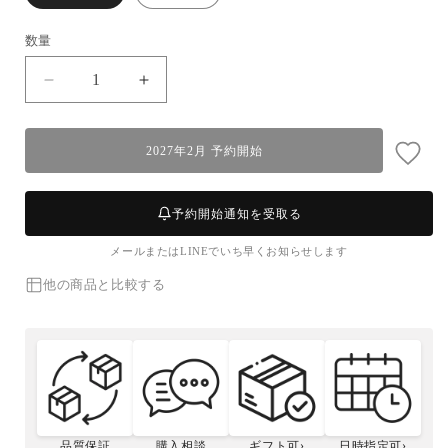
数量
【流
【流
氷
氷
明
明
2027年2月 予約開始
け】
け】
タ
タ
ラ
ラ
予約開始通知を受取る
バ
バ
メールまたはLINEでいち早くお知らせします
ガ
ガ
ニ
ニ
他の商品と比較する
(特
(特
大・
大・
3-
3-
4
4
人
人
前)
前)
の
の
品質保証
購入相談
ギフト可›
日時指定可›