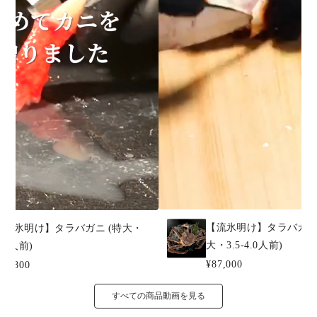
【流氷明け】タラバガニ 
【流氷明け】タラバガニ (特大・
大・3.5-4.0人前)
3-4人前)
¥87,000
74,800
すべての商品動画を見る