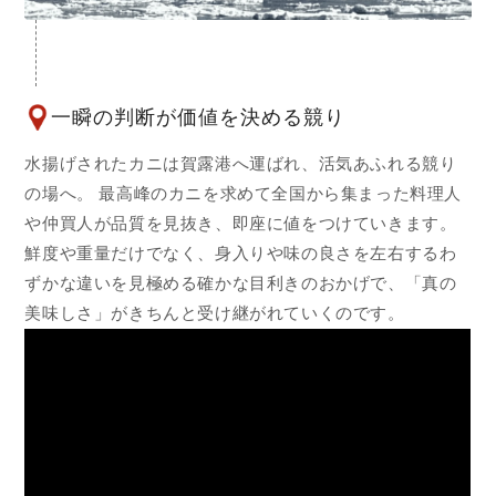
一瞬の判断が価値を決める競り
水揚げされたカニは賀露港へ運ばれ、活気あふれる競り
の場へ。 最高峰のカニを求めて全国から集まった料理人
や仲買人が品質を見抜き、即座に値をつけていきます。
鮮度や重量だけでなく、身入りや味の良さを左右するわ
ずかな違いを見極める確かな目利きのおかげで、「真の
美味しさ」がきちんと受け継がれていくのです。