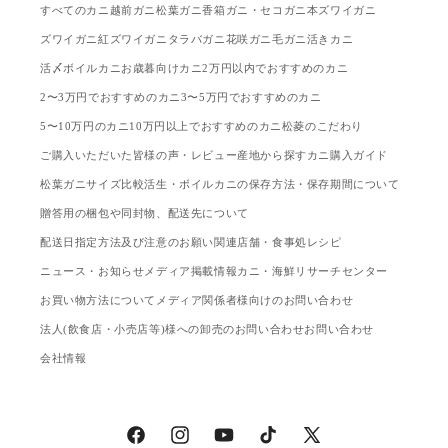
すべてのカニ
越前ガニ
松葉ガニ
香箱ガニ・セコガニ
本ズワイガニ
ズワイガニ
紅ズワイガニ
タラバガニ
花咲ガニ
毛ガニ
活きカニ
活〆ボイルカニ
お歳暮向けカニ
2万円以内でおすすめのカニ
2〜3万円でおすすめのカニ
3〜5万円でおすすめのカニ
5〜10万円のカニ
10万円以上でおすすめのカニ
松菱のこだわり
ご購入いただいた皆様の声・レビュー
産地から探す
カニ購入ガイド
松葉ガニサイズ比較
活生・ボイルカニの保存方法・保存期間について
贈答用の梱包や同封物、配送先について
配送日指定方法及び注意のお願い
関連店舗・食事処
レシピ
ニュース・お知らせ
メディア掲載情報
カニ・海鮮リサーチセンター
お買い物方法について
メディア関係者様向けのお問い合わせ
法人(飲食店・小売店等)様への卸売のお問い合わせ
お問い合わせ
会社情報
Facebook
Instagram
YouTube
TikTok
X