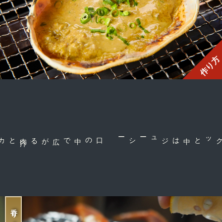
作り方
肉
汁
とカニの風
味
に感
口の中で広がる
中はジューシー
外はサクッと