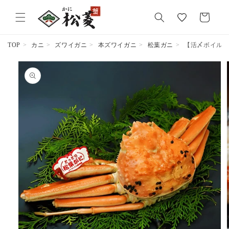
気
カ
に
ー
入
ト
り
TOP
カニ
ズワイガニ
本ズワイガニ
松葉ガニ
【活〆ボイル】松
商品情報
にスキッ
プ