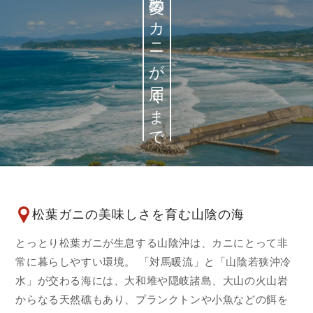
松菱のカニが届くまで
松葉ガニの美味しさを育む山陰の海
とっとり松葉ガニが生息する山陰沖は、カニにとって非
常に暮らしやすい環境。 「対馬暖流」と「山陰若狭沖冷
水」が交わる海には、大和堆や隠岐諸島、大山の火山岩
からなる天然礁もあり、プランクトンや小魚などの餌を