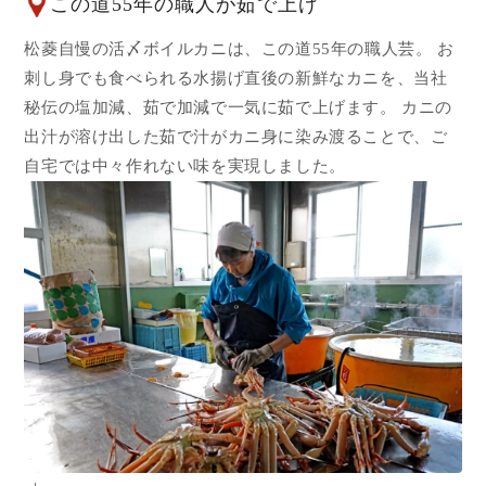
この道55年の職人が茹で上げ
松菱自慢の活〆ボイルカニは、この道55年の職人芸。 お
刺し身でも食べられる水揚げ直後の新鮮なカニを、当社
秘伝の塩加減、茹で加減で一気に茹で上げます。 カニの
出汁が溶け出した茹で汁がカニ身に染み渡ることで、ご
自宅では中々作れない味を実現しました。