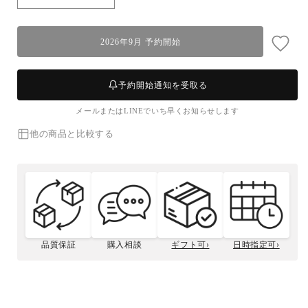
【活
【活
〆
〆
ボ
ボ
2026年9月 予約開始
イ
イ
ル】
ル】
松
松
予約開始通知を受取る
葉
葉
メールまたはLINEでいち早くお知らせします
ガ
ガ
ニ
ニ
他の商品と比較する
(中
(中
小・
小・
1~1.5
1~1.5
人
人
前)
前)
の
の
数
数
品質保証
購入相談
ギフト可›
日時指定可›
量
量
松菱のこだわり
松葉ガニとは
ボイルズワイガニ
贈答用について
カニサイズの選び方
を
を
カニ種類の選び方
の捌き方
減
増