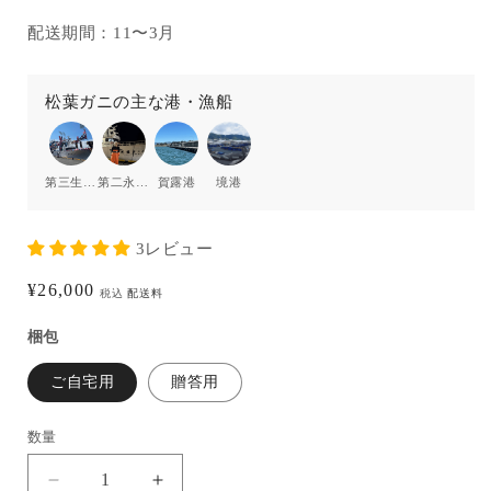
配送期間：11〜3月
松葉ガニの主な港・漁船
第三生洋丸
第二永福丸
賀露港
境港
3レビュー
通
¥26,000
税込
配送料
常
梱包
価
格
ご自宅用
贈答用
数量