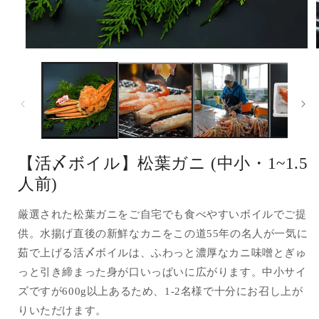
モ
ー
ダ
ル
で
メ
デ
ィ
ア
【活〆ボイル】松葉ガニ (中小・1~1.5
(1)
(
を
人前)
開
く
厳選された松葉ガニをご自宅でも食べやすいボイルでご提
供。水揚げ直後の新鮮なカニをこの道55年の名人が一気に
茹で上げる活〆ボイルは、ふわっと濃厚なカニ味噌とぎゅ
っと引き締まった身が口いっぱいに広がります。中小サイ
ズですが600g以上あるため、1-2名様で十分にお召し上が
りいただけます。