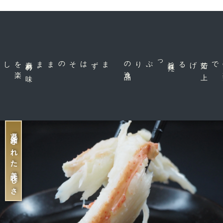
ら
や
す
す
素
材
の
味
を
楽
、
まずはそのまま
品
旨
味
た
っぷりの
逸
げる
茹
で
上
で
凝縮された美味しさ