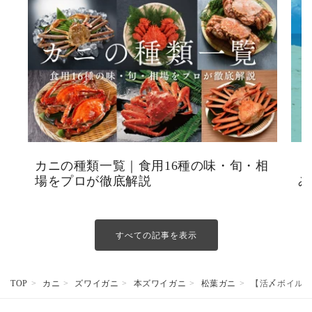
カニの種類一覧｜食用16種の味・旬・相
【
場をプロが徹底解説
み
すべての記事を表示
TOP
カニ
ズワイガニ
本ズワイガニ
松葉ガニ
【活〆ボイル】松