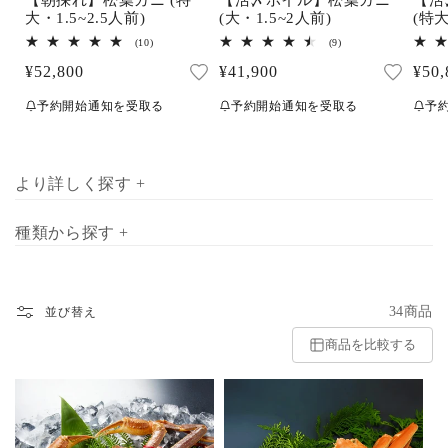
【朝採れ】松葉ガニ (特
(大・1.5~2人前)
(特大
大・1.5~2.5人前)
9
10
(9)
(10)
レ
レ
通
¥41,900
通
¥50,
通
¥52,800
ビ
ビ
ュ
ュ
常
常
常
ー
ー
予約開始通知を受取る
予
予約開始通知を受取る
数
数
価
価
価
の
の
合
合
格
格
格
計
計
より詳しく探す +
種類から探す +
34商品
並び替え
商品を比較する