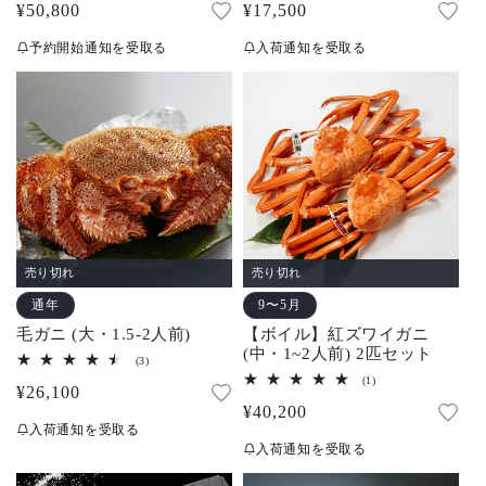
通
¥50,800
通
¥17,500
ビ
ビ
ュ
ュ
常
常
ー
ー
予約開始通知を受取る
入荷通知を受取る
数
数
価
価
の
の
合
合
格
格
計
計
売り切れ
売り切れ
通年
9〜5月
毛ガニ (大・1.5-2人前)
【ボイル】紅ズワイガニ
(中・1~2人前) 2匹セット
3
(3)
レ
1
(1)
通
¥26,100
ビ
レ
ュ
通
¥40,200
ビ
常
ー
ュ
入荷通知を受取る
常
数
ー
価
入荷通知を受取る
の
数
価
合
格
の
計
合