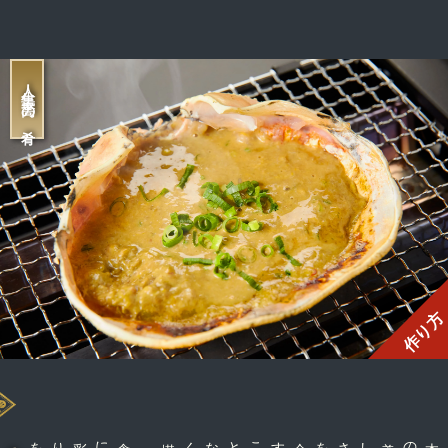
人生最高の肴
作り方
に彩りを
食
卓
能
余すことなく堪
しさを