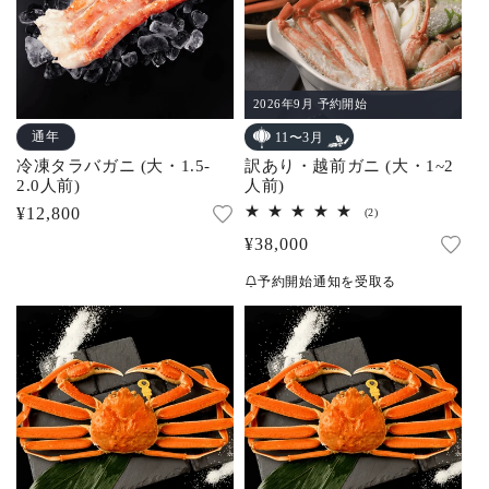
2026年9月 予約開始
通年
11〜3月
冷凍タラバガニ (大・1.5-
訳あり・越前ガニ (大・1~2
2.0人前)
人前)
通
¥12,800
2
(2)
レ
常
通
¥38,000
ビ
ュ
価
常
ー
予約開始通知を受取る
数
格
価
の
合
格
計