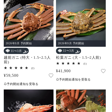
格
計
2026年9月 予約開始
2026年9月 予約開始
11〜3月
11〜3月
松葉ガニ (大・1.5~2人前)
越前ガニ (特大・1.5~2.5人
前)
1
(1)
レ
2
(2)
通
¥41,900
ビ
レ
ュ
通
¥59,500
ビ
常
ー
ュ
予約開始通知を受取る
常
数
ー
価
予約開始通知を受取る
の
数
価
合
格
の
計
合
格
計