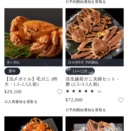
予約開始通知を受取る
数
価
の
合
格
計
売り切れ
2026年9月 予約開始
通年
11〜12月
【活〆ボイル】毛ガニ (特
活生越前ガニ夫婦セット -
大・1.5-2.5人前)
雅 (2.5~3.5人前)
通
¥29,100
1
(1)
レ
常
通
¥72,000
ビ
入荷通知を受取る
ュ
価
常
ー
予約開始通知を受取る
数
格
価
の
合
格
計