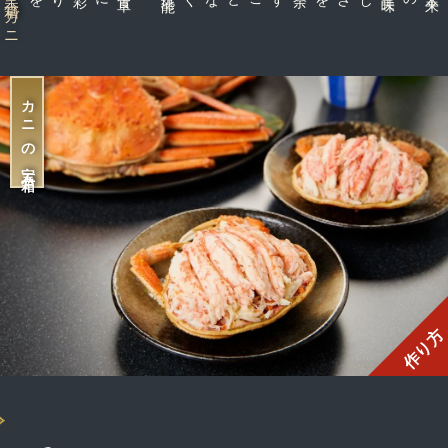
香箱ガニ
カニの宝石箱
作り方
日
本
酒
味
噌
の濃
厚