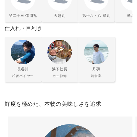
第二十三 倖周丸
天越丸
第十八・八 緑丸
幹昌
仕入れ・目利き
長谷川
浜下社長
丹羽
松菱バイヤー
カニ仲卸
卸営業
鮮度を極めた、本物の美味しさを追求