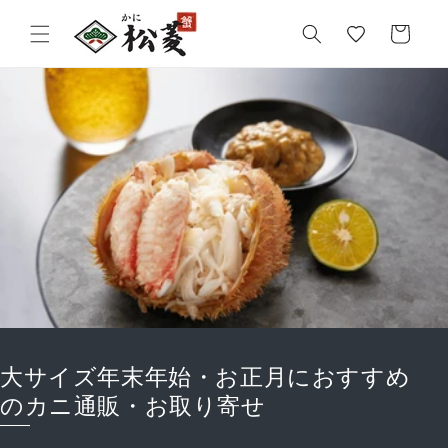
気
カ
に
ー
入
ト
り
大サイズ年末年始・お正月におすすめ
のカニ通販・お取り寄せ