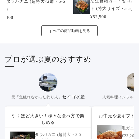
活生香箱ガニ・セコガニ
冷凍タラバガニ (超特大×2肩・5-6
ト (特大サイズ・3-5人前
人前)
¥52,500
41,400
すべての商品動画を見る
プロが選ぶ夏のおすすめ
セイゴ水産
元「魚触れなかった釣り人」
人気料理インフルエ
引くほど大きい！様々な食べ方で楽
お中元や夏ギフト
しめる
毛ガニ (
タラバガニ (超特大・3.5-
¥23,2