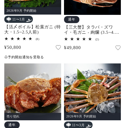
2026年9月 予約開始
通年
11〜3月
【活〆ボイル】松葉ガニ (特
【三大蟹】タラバ・ズワ
大・1.5~2.5人前)
イ・毛ガニ - 絢爛 (3.5~4.5
人前)
8
2
(8)
(2)
レ
レ
通
¥50,800
通
¥49,800
ビ
ビ
ュ
ュ
常
常
ー
ー
予約開始通知を受取る
数
数
価
価
の
の
合
合
格
格
計
計
売り切れ
2026年9月 予約開始
通年
11〜3月