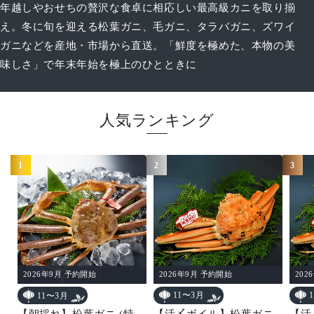
年越しやおせちの贅沢な食卓に相応しい最高級カニを取り揃
え。冬に旬を迎える松葉ガニ、毛ガニ、タラバガニ、ズワイ
ガニなどを産地・市場から直送。「鮮度を極めた、本物の美
味しさ」で年末年始を極上のひとときに
人気ランキング
1
2
3
2026年9月 予約開始
202
2026年9月 予約開始
11〜3月
11〜3月
【活〆ボイル】松葉ガニ
【活