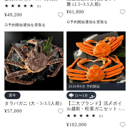
雅 (2.5~3.5人前)
1
(1)
レ
通
¥61,800
通
¥49,200
ビ
常
ュ
常
予約開始通知を受取る
ー
予約開始通知を受取る
価
数
価
の
格
合
格
計
2026年9月 予約開始
通年
11〜3月
タラバガニ (大・3-3.5人前)
【二大ブランド】活〆ボイ
ル越前・松葉ガニセット -
通
¥57,000
越松饗福 (3.5~4.5人前)
1
(1)
常
レ
通
¥102,000
ビ
価
ュ
常
格
ー