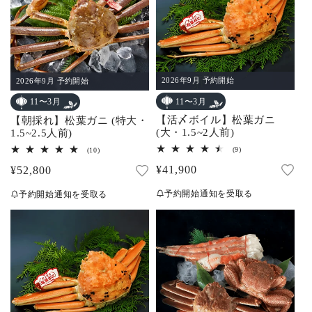
2026年9月 予約開始
2026年9月 予約開始
11〜3月
11〜3月
【活〆ボイル】松葉ガニ
【朝採れ】松葉ガニ (特大・
(大・1.5~2人前)
1.5~2.5人前)
9
10
(9)
(10)
レ
レ
通
¥41,900
通
¥52,800
ビ
ビ
ュ
ュ
常
常
ー
ー
予約開始通知を受取る
予約開始通知を受取る
数
数
価
価
の
の
合
合
格
格
計
計