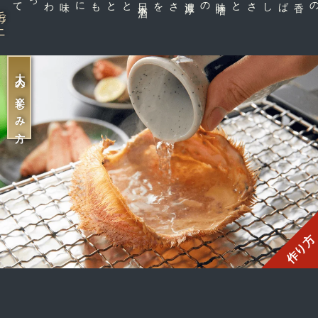
とともに味わって
さを
カニの香ばしさと
ガニ
大人の楽しみ方
作り方