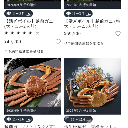
2026年9月 予約開始
2026年9月 予約開始
11〜3月
11〜3月
【活〆ボイル】越前ガニ
【活〆ボイル】越前ガニ (特
(大・1.5~2人前)
大・1.5~2.5人前)
通
¥59,500
1
(1)
レ
常
通
¥49,200
ビ
予約開始通知を受取る
ュ
価
常
ー
予約開始通知を受取る
数
格
価
の
合
格
計
2026年9月 予約開始
2026年9月 予約開始
11〜12月
11〜3月
活生松葉ガニ夫婦セット -
越前ガニ (大・1.5~2人前)