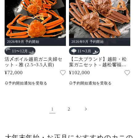
2026年9月 予約開始
2026年9月 予約開始
11〜12月
11〜3月
活〆ボイル越前ガニ夫婦セ
【二大ブランド】越前・松
ット - 雅 (2.5~3.5人前)
葉ガニセット - 越松饗福
(3.5~4.5人前)
通
¥72,000
通
¥102,000
常
常
予約開始通知を受取る
予約開始通知を受取る
価
価
格
格
1
2
大年末年始・お正月におすすめのカニの