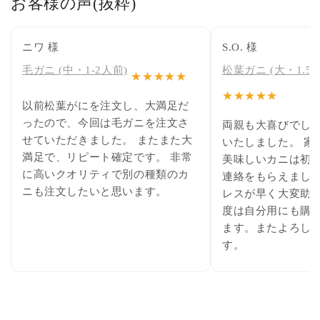
お客様の声(抜粋)
ニワ 様
S.O. 様
毛ガニ (中・1-2人前)
松葉ガニ (大・1.5~
★★★★★
★★★★★
以前松葉がにを注文し、大満足だ
ったので、今回は毛ガニを注文さ
両親も大喜びでした
せていただきました。 またまた大
いたしました。 家
満足で、リピート確定です。 非常
美味しいカニは初
に高いクオリティで別の種類のカ
連絡をもらえました。
ニも注文したいと思います。
レスが早く大変助か
度は自分用にも購
ます。またよろし
す。