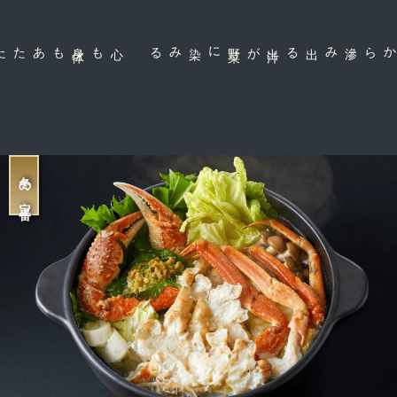
心も身
体
もあたたまる定
に染みる
滲み出る出
汁
が野
菜
甘みの強いカニ身から
冬の定番