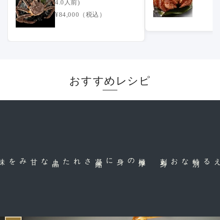
4.0人前)
¥84,000（税込）
おすすめレシピ
上
品
された
極
厚
の身に凝
縮
身
特
別
なお刺
だから味わえる