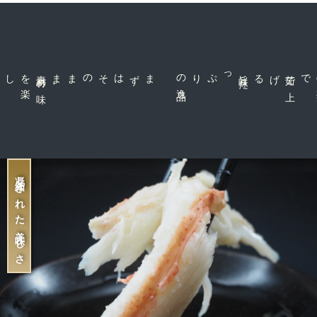
数
数
量
量
を
を
減
増
素
材
の
味
を
楽
、
まずはそのまま
品
旨
味
た
っぷりの
逸
げる
茹
で
上
で
ら
や
す
す
凝縮された美味しさ