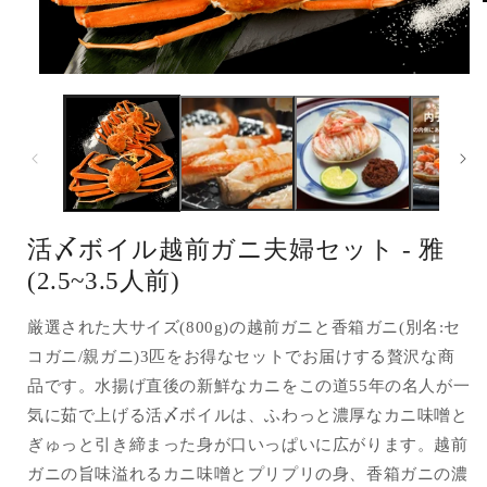
モ
ー
ダ
ル
で
メ
(
デ
ィ
ア
活〆ボイル越前ガニ夫婦セット - 雅
(1)
を
(2.5~3.5人前)
開
く
厳選された大サイズ(800g)の越前ガニと香箱ガニ(別名:セ
コガニ/親ガニ)3匹をお得なセットでお届けする贅沢な商
品です。水揚げ直後の新鮮なカニをこの道55年の名人が一
気に茹で上げる活〆ボイルは、ふわっと濃厚なカニ味噌と
ぎゅっと引き締まった身が口いっぱいに広がります。越前
ガニの旨味溢れるカニ味噌とプリプリの身、香箱ガニの濃