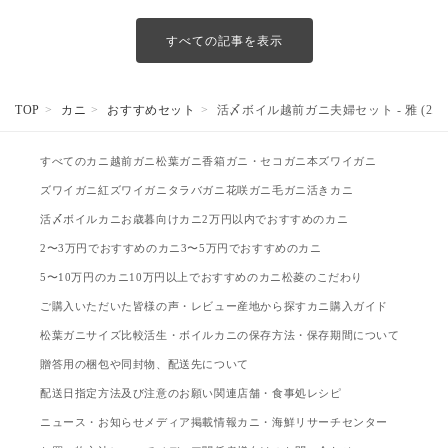
すべての記事を表示
TOP
カニ
おすすめセット
活〆ボイル越前ガニ夫婦セット - 雅 (2.5~
すべてのカニ
越前ガニ
松葉ガニ
香箱ガニ・セコガニ
本ズワイガニ
ズワイガニ
紅ズワイガニ
タラバガニ
花咲ガニ
毛ガニ
活きカニ
活〆ボイルカニ
お歳暮向けカニ
2万円以内でおすすめのカニ
2〜3万円でおすすめのカニ
3〜5万円でおすすめのカニ
5〜10万円のカニ
10万円以上でおすすめのカニ
松菱のこだわり
ご購入いただいた皆様の声・レビュー
産地から探す
カニ購入ガイド
松葉ガニサイズ比較
活生・ボイルカニの保存方法・保存期間について
贈答用の梱包や同封物、配送先について
配送日指定方法及び注意のお願い
関連店舗・食事処
レシピ
ニュース・お知らせ
メディア掲載情報
カニ・海鮮リサーチセンター