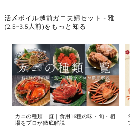
活〆ボイル越前ガニ夫婦セット - 雅
(2.5~3.5人前)をもっと知る
カニの種類一覧｜食用16種の味・旬・相
年
場をプロが徹底解説
方