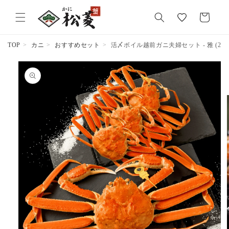
気
カ
に
ー
入
ト
り
TOP
カニ
おすすめセット
活〆ボイル越前ガニ夫婦セット - 雅 (2.5~
商品情報
にスキッ
プ