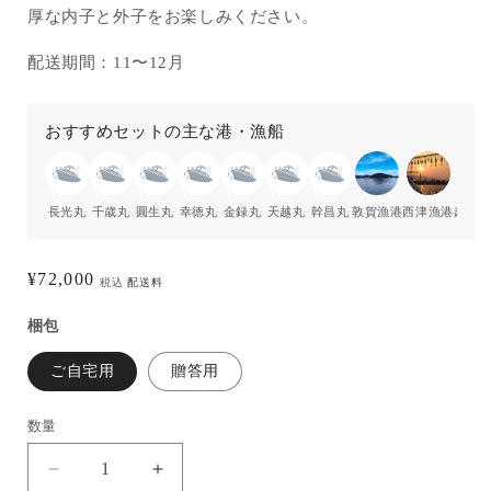
厚な内子と外子をお楽しみください。
配送期間：11〜12月
おすすめセットの主な港・漁船
長光丸
千歳丸
圓生丸
幸徳丸
金録丸
天越丸
幹昌丸
敦賀漁港
西津漁港
越前
通
¥72,000
税込
配送料
常
梱包
価
格
ご自宅用
贈答用
数量
活
活