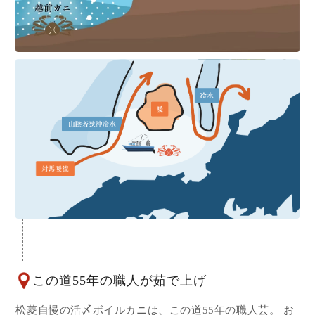
この道55年の職人が茹で上げ
松菱自慢の活〆ボイルカニは、この道55年の職人芸。 お