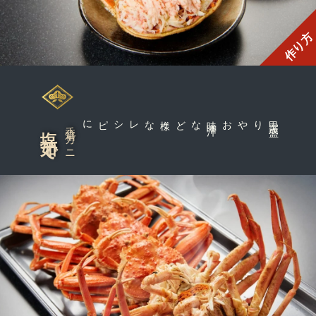
作り方
なレシピに
様
々
など
甲
羅
盛
りやお味
噌
汁
塩茹で
香箱ガニ