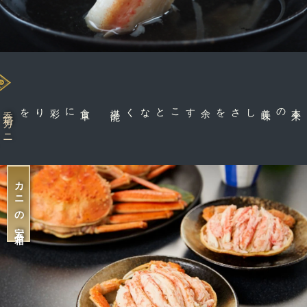
に彩りを
食
卓
能
余すことなく堪
しさを
香箱ガニ
カニの宝石箱