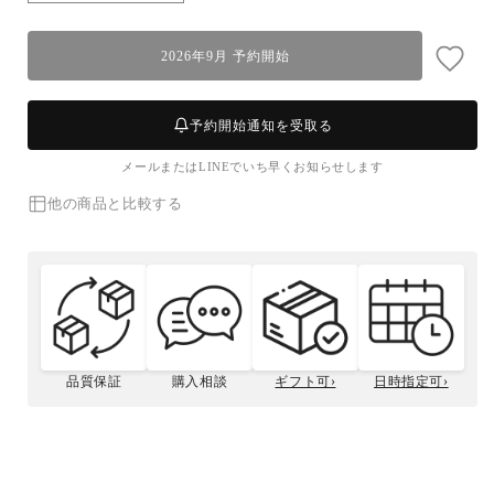
〆
〆
ボ
ボ
2026年9月 予約開始
イ
イ
ル
ル
越
越
予約開始通知を受取る
前
前
メールまたはLINEでいち早くお知らせします
ガ
ガ
ニ
ニ
他の商品と比較する
夫
夫
婦
婦
セ
セ
ッ
ッ
ト
ト
-
-
雅
雅
品質保証
購入相談
ギフト可›
日時指定可›
(2.5~3.5
(2.5~3.5
贈答用について
松菱のこだわり
人
人
香箱ガニとは
ボイル越前ガニの捌き方
前)
前)
の
の