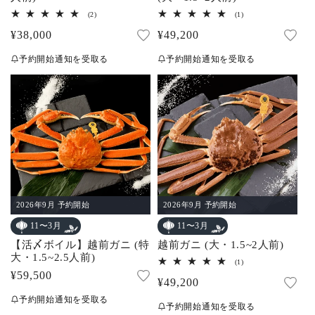
2
1
(2)
(1)
レ
レ
通
¥38,000
通
¥49,200
ビ
ビ
ュ
ュ
常
常
ー
ー
予約開始通知を受取る
予約開始通知を受取る
数
数
価
価
の
の
合
合
格
格
計
計
2026年9月 予約開始
2026年9月 予約開始
11〜3月
11〜3月
【活〆ボイル】越前ガニ (特
越前ガニ (大・1.5~2人前)
大・1.5~2.5人前)
1
(1)
レ
通
¥59,500
通
¥49,200
ビ
常
ュ
常
予約開始通知を受取る
ー
予約開始通知を受取る
価
数