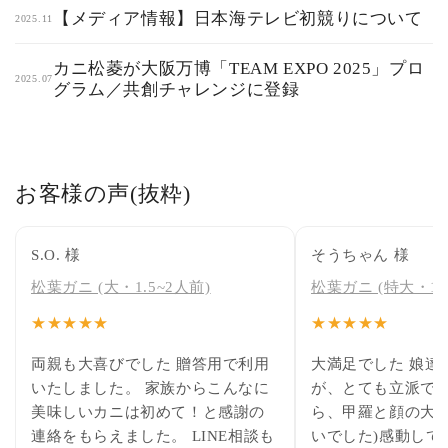
【メディア情報】日本海テレビ初競りについて
2025.11
カニ松菱が大阪万博「TEAM EXPO 2025」プロ
2025.07
グラム／共創チャレンジに登録
お客様の声(抜粋)
S.O. 様
そうちゃん 様
松葉ガニ (大・1.5~2人前)
松葉ガニ (特大・1.5
★★★★★
★★★★★
両親も大喜びでした 贈答用で利用
大満足でした 娘達
いたしました。 家族からこんなに
が、とても立派で(
美味しいカニは初めて！と感謝の
ら、甲羅と顔の大
連絡をもらえました。 LINE相談も
いでした)感動して