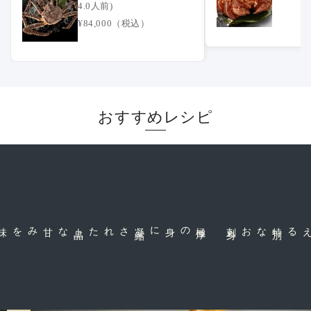
4.0人前)
¥84,000（税込）
おすすめレシピ
上
品
された
極
厚
の身に凝
縮
身
特
別
なお刺
だから味わえる