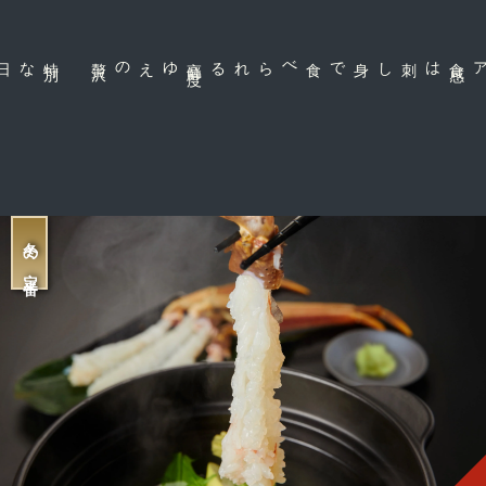
特
別
な日の食
卓
沢
高
鮮
度
ゆえの贅
刺し身で食べられる
は
冬の定番