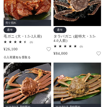
売り切れ
通年
通年
毛ガニ (大・1.5-2人前)
タラバガニ (超特大・3.5-
4.0人前)
3
(3)
レ
3
(3)
通
¥26,100
ビ
レ
ュ
通
¥84,000
ビ
常
ー
ュ
入荷通知を受取る
常
数
ー
価
の
数
価
合
格
の
計
合
格
計
2026年9月 予約開始
2026年9月 予約開始