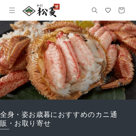
気
カ
に
ー
入
ト
り
全身・姿お歳暮におすすめのカニ通
販・お取り寄せ