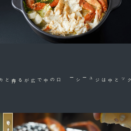
肉
汁
とカニの風
味
に感
口の中で広がる
中はジューシー
外はサクッと