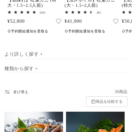
【朝採れ】松葉ガニ (特
(大・1.5~2人前)
(特大
大・1.5~2.5人前)
9
10
(9)
(10)
レ
レ
通
¥41,900
通
¥50,
通
¥52,800
ビ
ビ
ュ
ュ
常
常
常
ー
ー
予約開始通知を受取る
予
予約開始通知を受取る
数
数
価
価
価
の
の
合
合
格
格
格
計
計
より詳しく探す +
種類から探す +
38商品
並び替え
商品を比較する