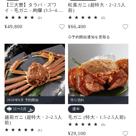
松葉ガニ (超特大・2~2.5人
【三大蟹】タラバ・ズワ
前)
イ・毛ガニ - 絢爛 (3.5~4.5
人前)
5
2
(5)
(2)
レ
レ
通
¥66,400
通
¥49,800
ビ
ビ
ュ
ュ
常
常
ー
ー
予約開始通知を受取る
数
数
価
価
の
の
合
合
格
格
計
計
2026年9月 予約開始
売り切れ
通年
11〜3月
越前ガニ (超特大・2~2.5人
毛ガニ (特大・1.5-2.5人前)
前)
3
(3)
レ
1
(1)
通
¥29,100
ビ
レ