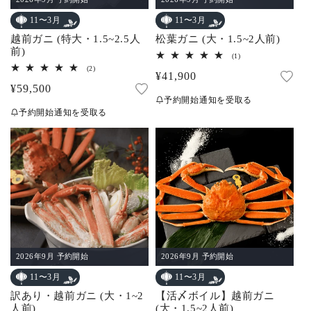
11〜3月
11〜3月
松葉ガニ (大・1.5~2人前)
越前ガニ (特大・1.5~2.5人
前)
1
(1)
レ
2
(2)
通
¥41,900
ビ
レ
ュ
通
¥59,500
ビ
常
ー
ュ
予約開始通知を受取る
常
数
ー
価
予約開始通知を受取る
の
数
価
合
格
の
計
合
格
計
2026年9月 予約開始
2026年9月 予約開始
11〜3月
11〜3月
訳あり・越前ガニ (大・1~2
【活〆ボイル】越前ガニ
人前)
(大・1.5~2人前)