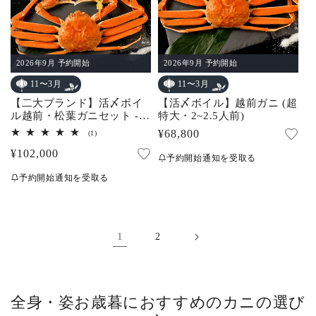
2026年9月 予約開始
2026年9月 予約開始
11〜3月
11〜3月
【二大ブランド】活〆ボイ
【活〆ボイル】越前ガニ (超
ル越前・松葉ガニセット -
特大・2~2.5人前)
越松饗福 (3.5~4.5人前)
通
¥68,800
1
(1)
レ
常
通
¥102,000
ビ
予約開始通知を受取る
ュ
価
常
ー
予約開始通知を受取る
数
格
価
の
合
格
計
1
2
全身・姿お歳暮におすすめのカニの選び