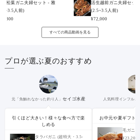
活生松葉ガニ夫婦セット - 雅
活生越前ガニ夫婦セット 
2.5~3.5人前)
(2.5~3.5人前)
61,800
¥72,000
すべての商品動画を見る
プロが選ぶ夏のおすすめ
セイゴ水産
元「魚触れなかった釣り人」
人気料理インフルエ
引くほど大きい！様々な食べ方で楽
お中元や夏ギフト
しめる
毛ガニ (
タラバガニ (超特大・3.5-
¥23,2