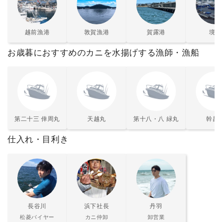
越前漁港
敦賀漁港
賀露港
境港
お歳暮におすすめのカニを水揚げする漁師・漁船
第二十三 倖周丸
天越丸
第十八・八 緑丸
幹昌
仕入れ・目利き
長谷川
浜下社長
丹羽
松菱バイヤー
カニ仲卸
卸営業