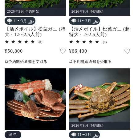
2026年9月 予約開始
2026年9月 予約開始
11〜3月
11〜3月
【活〆ボイル】松葉ガニ (特
【活〆ボイル】松葉ガニ (超
大・1.5~2.5人前)
特大・2~2.5人前)
8
6
(8)
(6)
レ
レ
通
¥50,800
通
¥66,400
ビ
ビ
ュ
ュ
常
常
ー
ー
予約開始通知を受取る
予約開始通知を受取る
数
数
価
価
の
の
合
合
格
格
計
計
2026年9月 予約開始
通年
11〜3月