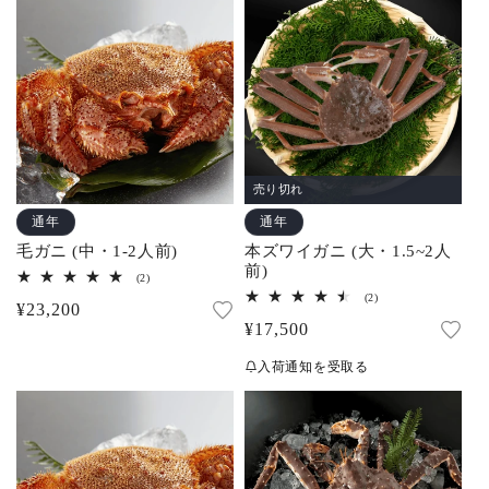
格
格
計
計
売り切れ
通年
通年
毛ガニ (中・1-2人前)
本ズワイガニ (大・1.5~2人
前)
2
(2)
レ
2
(2)
通
¥23,200
ビ
レ
ュ
通
¥17,500
ビ
常
ー
ュ
常
数
ー
価
入荷通知を受取る
の
数
価
合
格
の
計
合
格
計