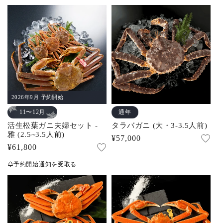
価
の
格
合
格
計
2026年9月 予約開始
通年
11〜12月
活生松葉ガニ夫婦セット -
タラバガニ (大・3-3.5人前)
雅 (2.5~3.5人前)
通
¥57,000
通
¥61,800
常
常
価
予約開始通知を受取る
価
格
格