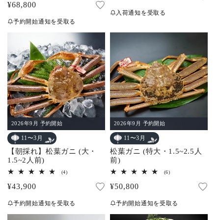
ュ
通
¥68,800
ビ
常
ー
ュ
入荷通知を受取る
常
数
ー
価
予約開始通知を受取る
の
数
価
合
格
の
計
合
格
計
2026年9月 予約開始
2026年9月 予約開始
11〜3月
11〜3月
松葉ガニ (特大・1.5~2.5人
【朝採れ】松葉ガニ (大・
前)
1.5~2人前)
6
4
(6)
(4)
レ
レ
通
¥50,800
通
¥43,900
ビ
ビ
ュ
ュ
常
常
ー
ー
予約開始通知を受取る
予約開始通知を受取る
数
数
価
価
の
の
合
合