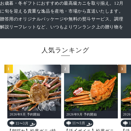
お歳暮・冬ギフトにおすすめの最高級カニを取り揃え。12月
に旬を迎える貴重な逸品を産地・市場から直送いたします。
贈答用のオリジナルパッケージや無料の熨斗サービス、調理
解説リーフレットなど、いつもよりワンランク上の贈り物を
人気ランキング
1
2
3
2026年9月 予約開始
202
2026年9月 予約開始
11〜3月
11〜3月
【活〆ボイル】松葉ガニ
【活