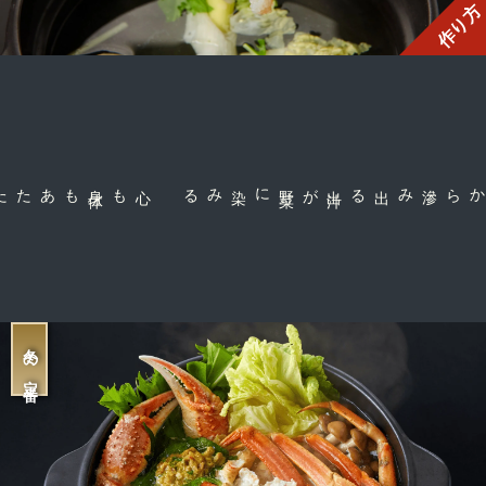
作り方
心も身
体
もあたたまる定
に染みる
滲み出る出
汁
が野
菜
甘みの強いカニ身から
冬の定番