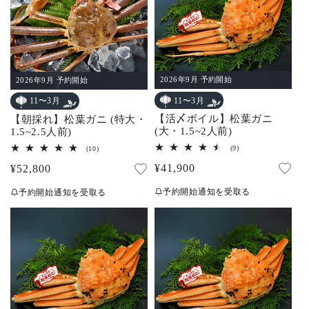
2026年9月 予約開始
2026年9月 予約開始
11〜3月
11〜3月
【活〆ボイル】松葉ガニ
【朝採れ】松葉ガニ (特大・
(大・1.5~2人前)
1.5~2.5人前)
9
10
(9)
(10)
レ
レ
通
¥41,900
通
¥52,800
ビ
ビ
ュ
ュ
常
常
ー
ー
予約開始通知を受取る
予約開始通知を受取る
数
数
価
価
の
の
合
合
格
格
計
計