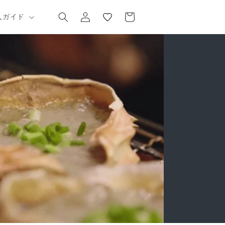
気
カ
グ
に
ー
入ガイド
イ
入
ト
ン
り