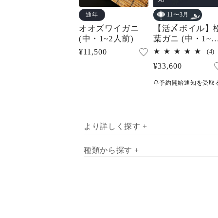
通年
11〜3月
【活〆ボイル】
オオズワイガニ
葉ガニ (中・1~2
(中・1~2人前)
人前)
4
通
¥11,500
(4)
常
通
¥33,600
価
常
予約開始通知を受取
格
価
格
より詳しく探す +
種類から探す +