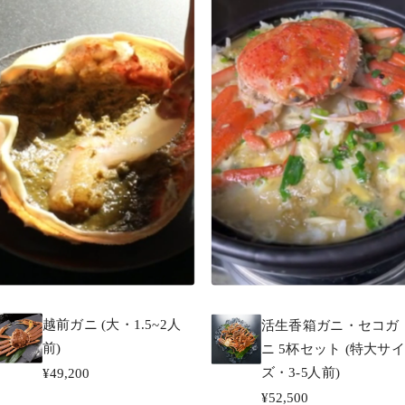
越前ガニ (大・1.5~2人
活生香箱ガニ・セコガ
前)
ニ 5杯セット (特大サイ
ズ・3-5人前)
¥49,200
¥52,500