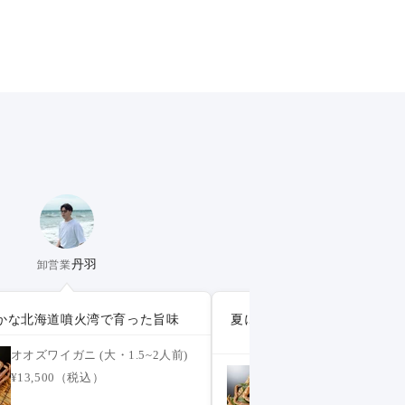
丹羽
長谷
卸営業
松菱バイヤー
かな北海道噴火湾で育った旨味
夏に楽しめるオオズワイ大、
囲むカニ鍋に
オオズワイガニ (大・1.5~2人前)
オオズワイガニ (大・
¥13,500（税込）
¥13,500（税込）