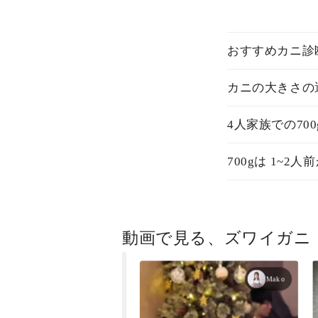
おすすめカニ診
カニの大きさの
4人家族での70
700gは 1~2人
動画で見る、ズワイガニ
カニ松菱 動画撮影チーム
Mako