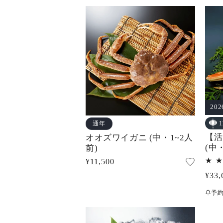
20
通年
【活
オオズワイガニ (中・1~2人
(中
前)
通
¥11,500
常
通
¥33,
価
常
予
格
価
格