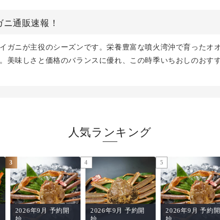
イガニ通販速報！
イガニが主役のシーズンです。栄養豊富な噴火湾沖で育ったオ
。美味しさと価格のバランスに優れ、この時季いちおしのおす
の集まりに向けて、お早めのご注文をおすすめいたします。鮮度
たします。
人気ランキング
3
4
5
2026年9月 予約開
2026年9月 予約開
2026年9月 予約
始
始
始