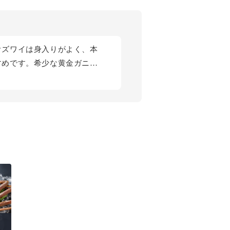
オズワイは身入りがよく、本
すめです。希少な黄金ガニも
第一の松菱では、産地直送で
開