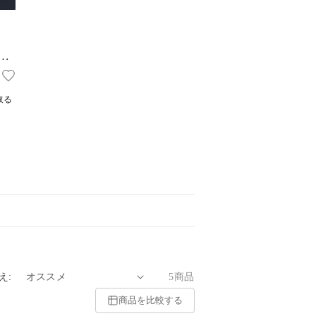
松葉
人
取る
え:
5商品
商品を比較する