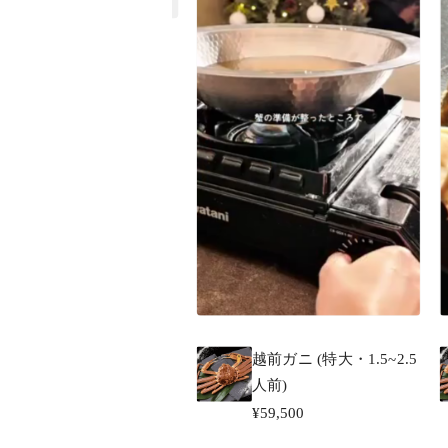
黄金ガニ (大・1.5~2人
前)【日時指定不可】
¥42,000
越前ガニ (特大・1.5~2.5
人前)
¥59,500