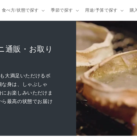
食べ方/状態で探す
季節で探す
用途/予算で探す
購
ガニ通販・お取り
でも大満足いただけるボ
細な身は、しゃぶしゃ
分にお楽しみいただけま
から最高の状態でお届け