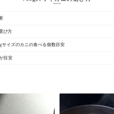
断
選び方
0gサイズのカニの食べる個数目安
前が目安