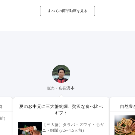
すべての商品動画を見る
浜本
販売・店長
動
夏のお中元に三大蟹絢爛、贅沢な食べ比べ
自然豊
ギフト
前)
【三大蟹】タラバ・ズワイ・毛ガ
ニ - 絢爛 (3.5~4.5人前)