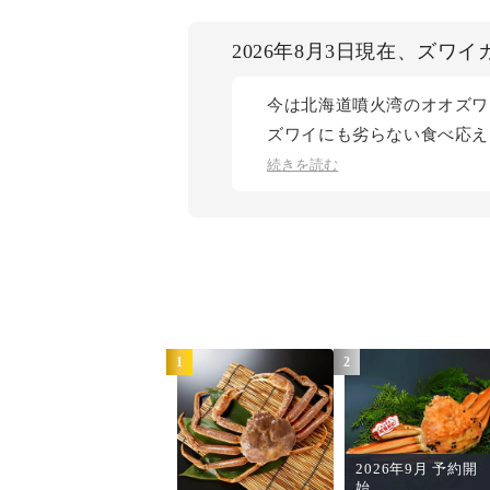
2026年8月3日現在、ズワ
今は北海道噴火湾のオオズワ
ズワイにも劣らない食べ応え
ご用意しております。 お盆
続きを読む
最良のタイミングでお届けい
1
2
2026年9月 予約開
始