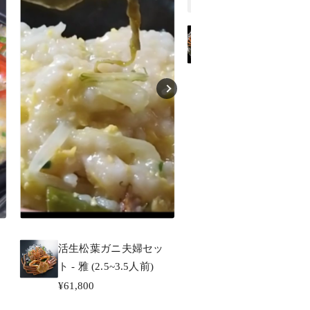
活生越前ガニ夫
ト - 雅 (2.5~3.5人
¥72,000
活生松葉ガニ夫婦セッ
ト - 雅 (2.5~3.5人前)
¥61,800