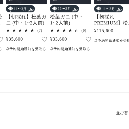
11〜3月
11〜3月
11〜3月
松葉ガニ (中・
松
【朝採れ】松葉ガ
【朝採れ
1~2人前)
ニ (中・1~2人前)
PREMIUM】
ガニ (中・1~2
6
7
通
¥115,600
(6)
(7)
前)
レ
レ
レ
常
通
¥33,600
通
¥35,600
ビ
ビ
ビ
予約開始通知を受
ュ
ュ
ュ
価
常
常
ー
ー
ー
予約開始通知を受取る
る
予約開始通知を受取る
格
価
価
数
数
数
の
の
の
格
格
合
合
合
計
計
計
並び替