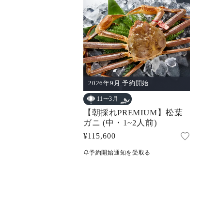
2026年9月 予約開始
11〜3月
【朝採れPREMIUM】松葉
ガニ (中・1~2人前)
通
¥115,600
常
予約開始通知を受取る
価
格