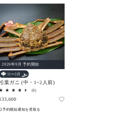
2026年9月 予約開始
11〜3月
松葉ガニ (中・1~2人前)
6
(6)
レ
通
¥33,600
ビ
ュ
常
ー
予約開始通知を受取る
価
数
の
格
合
計