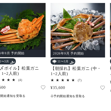
26年9月 予約開始
2026年9月 予約開始
11〜3月
11〜3月
〆ボイル】松葉ガニ
【朝採れ】松葉ガニ (中・
・1~2人前)
1~2人前)
4
7
(4)
(7)
レ
レ
600
通
¥35,600
ビ
ビ
ュ
ュ
常
ー
ー
約開始通知を受取る
予約開始通知を受取る
価
数
数
の
の
格
合
合