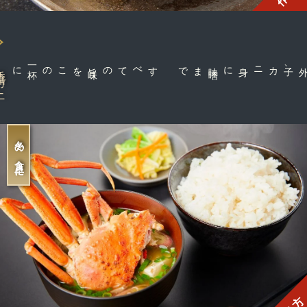
に
この一
杯
を
すべての旨
味
まで
カニ身に味
噌
、
箱ガニ
冬の食卓に