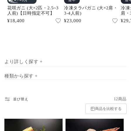
通年
通
7〜9月
花咲ガニ (大×2匹・2.5~3
冷凍タラバガニ (大×2肩・
冷凍
人前)【日時指定不可】
3-4人前)
肩・3
通
¥18,400
通
¥23,000
通
¥29,
常
常
常
価
価
価
格
格
格
より詳しく探す +
種類から探す +
12商品
並び替え
商品を比較する