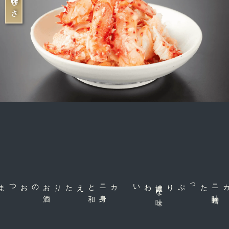
お
酒
、
カニ
身
と
和
えたり
わい
濃
厚
な
味
たっぷり