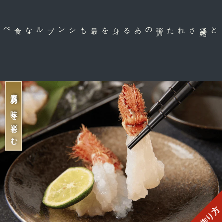
のある身を
弾
力
された
素材の味を楽しむ
作り方