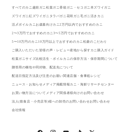
すべてのカニ
越前ガニ
松葉ガニ
香箱ガニ・セコガニ
本ズワイガニ
ズワイガニ
紅ズワイガニ
タラバガニ
花咲ガニ
毛ガニ
活きカニ
活〆ボイルカニ
お歳暮向けカニ
2万円以内でおすすめのカニ
2〜3万円でおすすめのカニ
3〜5万円でおすすめのカニ
5〜10万円のカニ
10万円以上でおすすめのカニ
松菱のこだわり
ご購入いただいた皆様の声・レビュー
産地から探す
カニ購入ガイド
松葉ガニサイズ比較
活生・ボイルカニの保存方法・保存期間について
贈答用の梱包や同封物、配送先について
配送日指定方法及び注意のお願い
関連店舗・食事処
レシピ
ニュース・お知らせ
メディア掲載情報
カニ・海鮮リサーチセンター
お買い物方法について
メディア関係者様向けのお問い合わせ
法人(飲食店・小売店等)様への卸売のお問い合わせ
お問い合わせ
会社情報