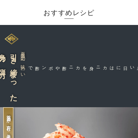
おすすめレシピ
の弾力
引き締まった
夏限定の味わい
カニ酢やポン酢で
暑い日にはカニ身を
荒波が育む美味しさ