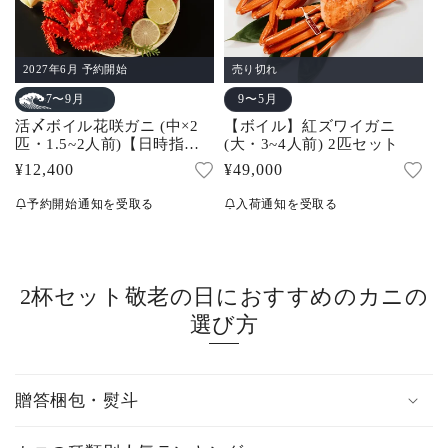
2027年6月 予約開始
売り切れ
9〜5月
7〜9月
活〆ボイル花咲ガニ (中×2
【ボイル】紅ズワイガニ
匹・1.5~2人前)【日時指定
(大・3~4人前) 2匹セット
不可】
通
¥12,400
通
¥49,000
常
常
予約開始通知を受取る
入荷通知を受取る
価
価
格
格
2杯セット敬老の日におすすめのカニの
選び方
贈答梱包・熨斗