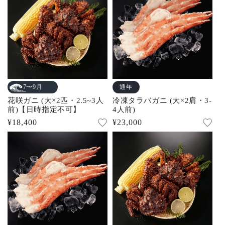
通年
7〜9月
花咲ガニ (大×2匹・2.5~3人
冷凍タラバガニ (大×2肩・3-
前)【日時指定不可】
4人前)
通
¥18,400
通
¥23,000
常
常
価
価
格
格