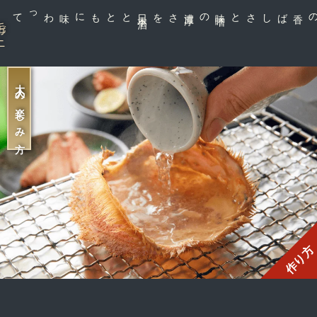
とともに味わって
日
本
酒
さを
味
噌
の濃
厚
カニの香ばしさと
ガニ
大人の楽しみ方
作り方