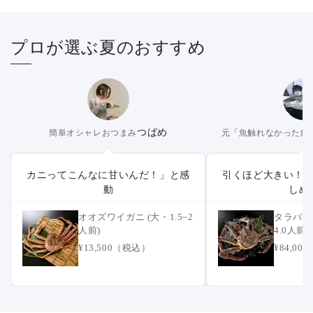
プロが選ぶ夏のおすすめ
つばめ
簡単オシャレおつまみ
元「魚触れなかった釣
カニってこんなに甘いんだ！」と感
引くほど大きい！
動
しめ
オオズワイガニ (大・1.5~2
タラバガニ
人前)
4.0人前)
¥13,500（税込）
¥84,0