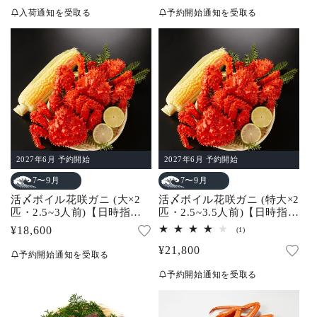
常
常
ー
ー
入荷通知を受取る
予約開始通知を受取る
数
数
価
価
の
の
合
合
格
格
計
計
2027年6月 予約開始
2027年6月 予約開始
7〜9月
7〜9月
活〆ボイル花咲ガニ (大×2
活〆ボイル花咲ガニ (特大×2
匹・2.5~3人前)【日時指定
匹・2.5~3.5人前)【日時指定
不可】
不可】
通
¥18,600
1
(1)
レ
常
通
¥21,800
ビ
予約開始通知を受取る
ュ
価
常
ー
予約開始通知を受取る
数
格
価
の
合
格
計