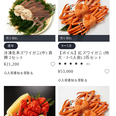
売り切れ
売り切れ
通年
9〜5月
冷凍生本ズワイガニ(中) 肩
【ボイル】紅ズワイガニ (特
脚 2セット
大・3~5人前) 2匹セット
通
¥21,200
1
(1)
レ
常
通
¥53,000
ビ
入荷通知を受取る
ュ
価
常
ー
入荷通知を受取る
数
格
価
の
合
格
計