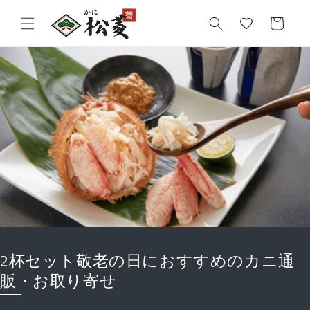
気
カ
に
ー
入
ト
り
2杯セット敬老の日におすすめのカニ通
販・お取り寄せ