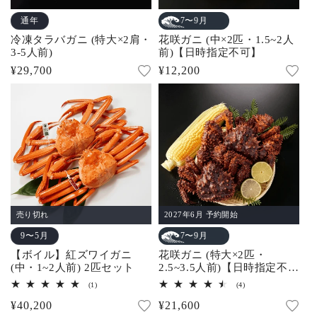
通年
7〜9月
冷凍タラバガニ (特大×2肩・
花咲ガニ (中×2匹・1.5~2人
3-5人前)
前)【日時指定不可】
通
¥29,700
通
¥12,200
常
常
価
価
格
格
売り切れ
2027年6月 予約開始
9〜5月
7〜9月
【ボイル】紅ズワイガニ
花咲ガニ (特大×2匹・
(中・1~2人前) 2匹セット
2.5~3.5人前)【日時指定不
可】
1
4
(1)
(4)
レ
レ
通
¥40,200
通
¥21,600
ビ
ビ
ュ
ュ