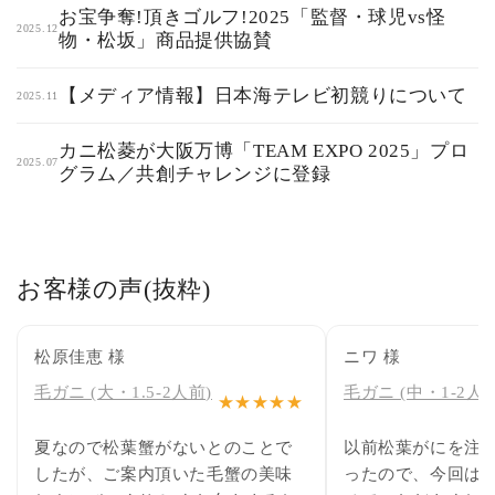
お宝争奪!頂きゴルフ!2025「監督・球児vs怪
2025.12
物・松坂」商品提供協賛
【メディア情報】日本海テレビ初競りについて
2025.11
カニ松菱が大阪万博「TEAM EXPO 2025」プロ
2025.07
グラム／共創チャレンジに登録
お客様の声(抜粋)
松原佳恵 様
ニワ 様
毛ガニ (大・1.5-2人前)
毛ガニ (中・1-2人前
★★★★★
夏なので松葉蟹がないとのことで
以前松葉がにを注
したが、ご案内頂いた毛蟹の美味
ったので、今回は