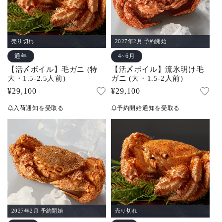
売り切れ
2027年2月 予約開始
通年
4~6月
【活〆ボイル】毛ガニ (特
【活〆ボイル】流氷明け毛
大・1.5-2.5人前)
ガニ (大・1.5-2人前)
通
¥29,100
通
¥29,100
常
常
入荷通知を受取る
予約開始通知を受取る
価
価
格
格
2027年2月 予約開始
売り切れ