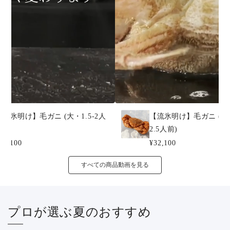
【流氷明け】毛ガニ (大・1.5-2人
【流氷明け】毛ガニ (特大
前)
2.5人前)
29,100
¥32,100
すべての商品動画を見る
プロが選ぶ夏のおすすめ