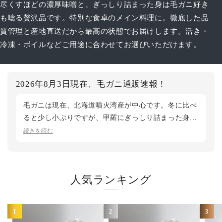
尽くすほどの濃厚味噌と、ぎっしり詰まった身は毛ガニ好き
も唸る贅沢品です。特別な食卓のメイン料理に。徹底した品
質管理と産地直送だから最高の状態でお届けします。活き・
冷凍・ボイルなどご用途に合わせてお選びいただけます。
2026年8月3日現在、毛ガニ通販速報！
毛ガニは現在、北海道噴火湾産が中心です。冬に比べ
ると少し小ぶりですが、甲羅にぎっしり詰まった身と
濃厚な味噌はこの時季ならではの美味しさ。ゆでたて
続きを読む
はもちろん、味噌を肴に一杯楽しむのもおすすめで
す。大・特大サイズは完売し、現在は中サイズのご用
意となります。気になる方はお早めにご注文くださ
人気ランキング
い。鮮度第一の松菱では、産地直送で最良のタイミン
グでお届けいたします。
1
2
3