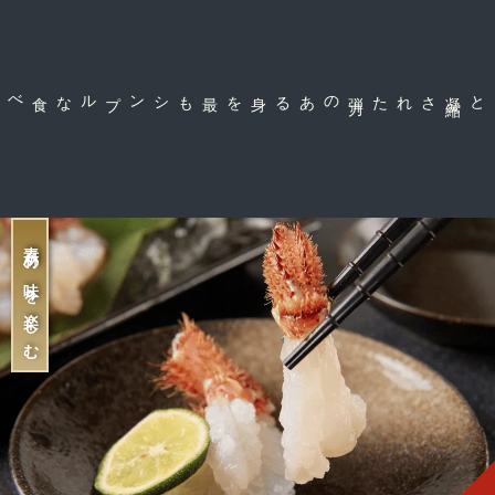
のある身を
弾
力
された
素材の味を楽しむ