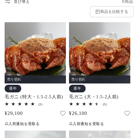
8商品
並び替え
商品を比較する
売り切れ
売り切れ
通年
通年
毛ガニ (特大・1.5-2.5人前)
毛ガニ (大・1.5-2人前)
3
3
(3)
(3)
レ
レ
通
¥29,100
通
¥26,100
ビ
ビ
ュ
ュ
常
常
ー
ー
入荷通知を受取る
入荷通知を受取る
数
数
価
価
の
の
合
合
格
格