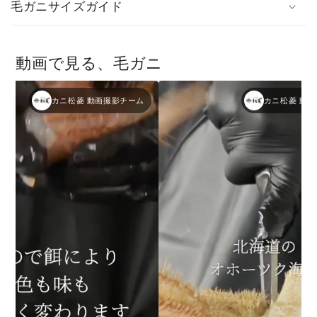
毛ガニサイズガイド
動画で見る、毛ガニ
カニ松菱 動画撮影チーム
カニ松菱 動