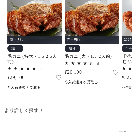
売り切れ
売り切れ
202
通年
通年
4~
毛ガニ (特大・1.5-2.5人
毛ガニ (大・1.5-2人前)
【活
前)
毛ガニ
3
(3)
前)
レ
3
(3)
通
¥26,100
ビ
レ
ュ
通
¥29,100
通
¥32,
ビ
常
ー
ュ
入荷通知を受取る
常
常
数
ー
価
入荷通知を受取る
予
の
数
価
価
合
格
の
計
合
格
格
計
より詳しく探す +