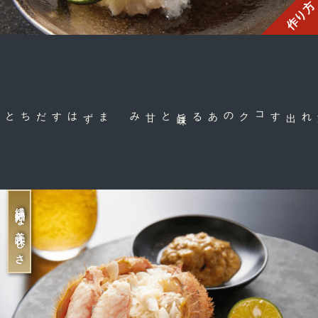
作り方
と甘み
コクのある旨
味
噛み締めると溢れ出す
繊細な美味しさ