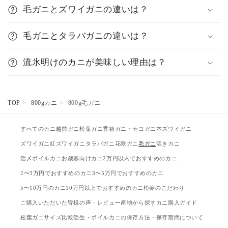
毛ガニとズワイガニの違いは？
毛ガニとタラバガニの違いは？
流氷明けのカニが美味しい理由は？
TOP
800gカニ
800g毛ガニ
すべてのカニ
越前ガニ
松葉ガニ
香箱ガニ・セコガニ
本ズワイガニ
ズワイガニ
紅ズワイガニ
タラバガニ
花咲ガニ
毛ガニ
活きカニ
活〆ボイルカニ
お歳暮向けカニ
2万円以内でおすすめのカニ
2〜3万円でおすすめのカニ
3〜5万円でおすすめのカニ
5〜10万円のカニ
10万円以上でおすすめのカニ
松菱のこだわり
ご購入いただいた皆様の声・レビュー
産地から探す
カニ購入ガイド
松葉ガニサイズ比較
活生・ボイルカニの保存方法・保存期間について