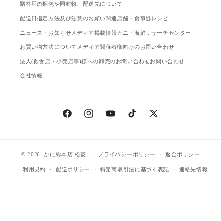
贈答用の梱包や同封物、配送先について
配送日指定方法及び注意のお願い
関連店舗・食事処
レシピ
ニュース・お知らせ
メディア掲載情報
カニ・海鮮リサーチセンター
お買い物方法について
メディア関係者様向けのお問い合わせ
法人(飲食店・小売店等)様への卸売のお問い合わせ
お問い合わせ
会社情報
Facebook
Instagram
YouTube
TikTok
X
(Twitter)
© 2026,
かに総本店 松菱
プライバシーポリシー
返金ポリシー
利用規約
配送ポリシー
特定商取引法に基づく表記
連絡先情報