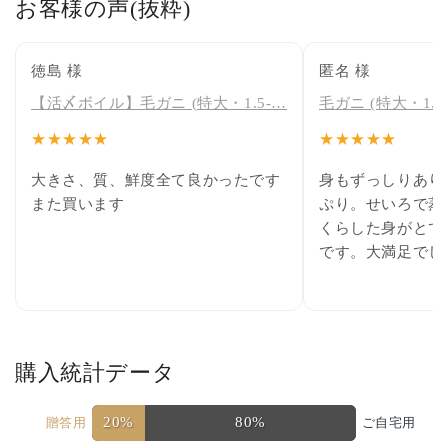
お客様の声(抜粋)
徳島 様
匿名 様
【活〆ボイル】毛ガニ (特大・1.5-…
毛ガニ (特大・1.5-
★★★★★
★★★★★
大きさ、質、鮮度全て良かったです
身もずっしりあり
また買います
ぷり。せいろで蒸
くらした身がとて
です。大満足でし
購入統計データ
20%
80%
贈答用
ご自宅用