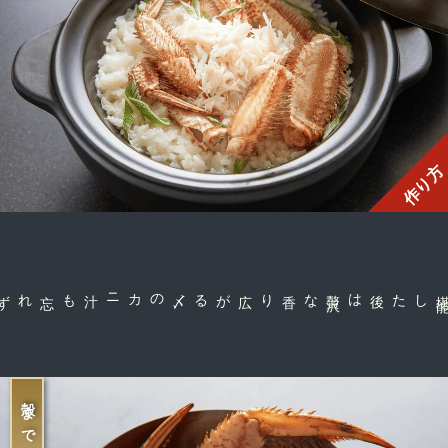
作り方
な香り広がる
贅
沢
した後は
殻まで美味しく