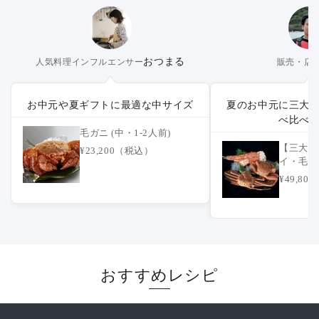
おつまる
人気料理インフルエンサー
販売・店
お中元や夏ギフトに最適な中サイズ
夏のお中元に三大
べ比べ
毛ガニ (中・1-2人前)
【三大蟹
¥23,200（税込）
イ・毛ガニ 
人前)
¥49,8
おすすめレシピ