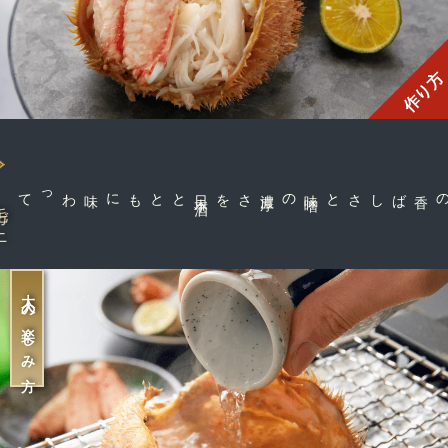
作り方
とともに味わって
日
本
酒
さを
味
噌
の濃
厚
カニの香ばしさと
ガニ
大人の楽しみ方