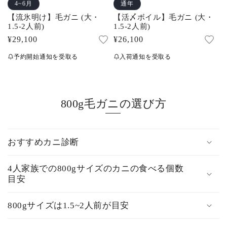
4~6月
通年
【流氷明け】毛ガニ (大・
【活〆ボイル】毛ガニ (大・
1.5-2人前)
1.5-2人前)
通
¥29,100
通
¥26,100
常
常
予約開始通知を受取る
入荷通知を受取る
価
価
格
格
800g毛ガニの選び方
おすすめカニ診断
4人家族での800gサイズのカニの食べる個数
目安
800gサイズは1.5~2人前が目安