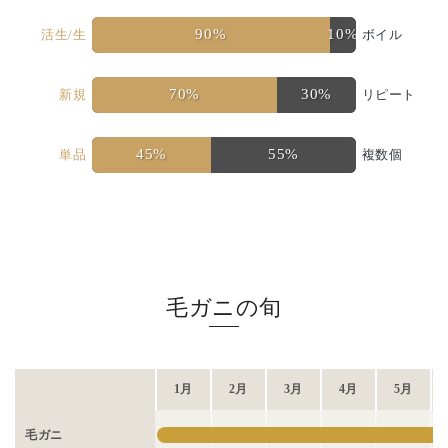
90%
10%
活生/生
ボイル
70%
30%
新規
リピート
45%
55%
単品
複数個
毛ガニの旬
1月
2月
3月
4月
5月
毛ガニ