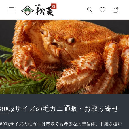
気
カ
に
ー
入
ト
り
800gサイズの毛ガニ通販・お取り寄せ
800gサイズの毛ガニは市場でも希少な大型個体。甲羅を覆い