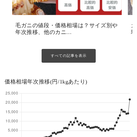
毛ガニの値段・価格相場は？サイズ別や
カ
年次推移、他のカニ...
場
すべての記事を表示
価格相場年次推移(円/1kgあたり)