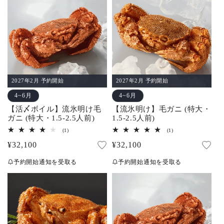
計
計
2027年2月 予約開始
2027年2月 予約開始
4~6月
4~6月
【活〆ボイル】流氷明け毛
【流氷明け】毛ガニ (特大・
ガニ (特大・1.5-2.5人前)
1.5-2.5人前)
1
1
(1)
(1)
レ
レ
通
¥32,100
通
¥32,100
ビ
ビ
ュ
ュ
常
常
ー
ー
予約開始通知を受取る
予約開始通知を受取る
数
数
価
価
の
の
合
合
格
格
計
計