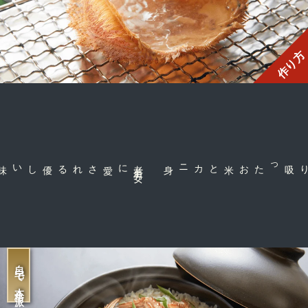
作り方
に愛される
老
若
男
女
お米とカニ身
をたっぷり吸った
自宅で本格派