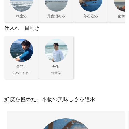
根室港
尾岱沼漁港
落石漁港
歯舞漁
仕入れ・目利き
長谷川
丹羽
松菱バイヤー
卸営業
鮮度を極めた、本物の美味しさを追求