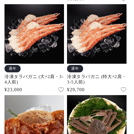
常
常
価
価
格
格
通年
通年
冷凍タラバガニ (大×2肩・3-
冷凍タラバガニ (特大×2肩・
4人前)
3-5人前)
通
¥23,000
通
¥29,700
常
常
価
価
格
格