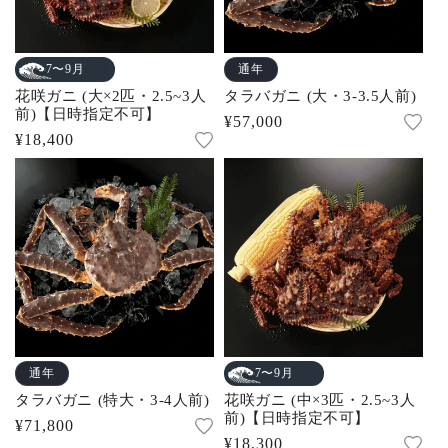
通年
7〜9月
花咲ガニ (大×2匹・2.5~3人
タラバガニ (大・3-3.5人前)
前)【日時指定不可】
通
¥57,000
通
¥18,400
常
常
価
価
格
格
通年
7〜9月
タラバガニ (特大・3-4人前)
花咲ガニ (中×3匹・2.5~3人
前)【日時指定不可】
通
¥71,800
通
¥18,300