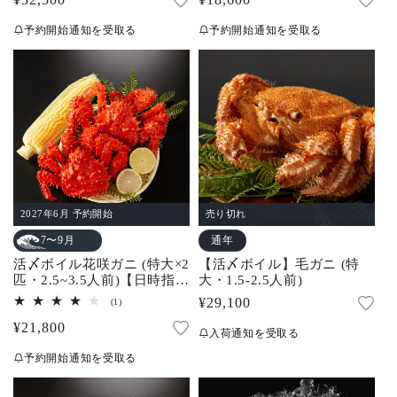
常
常
予約開始通知を受取る
予約開始通知を受取る
価
価
格
格
2027年6月 予約開始
売り切れ
通年
7〜9月
活〆ボイル花咲ガニ (特大×2
【活〆ボイル】毛ガニ (特
匹・2.5~3.5人前)【日時指定
大・1.5-2.5人前)
不可】
通
¥29,100
1
(1)
レ
常
通
¥21,800
ビ
入荷通知を受取る
ュ
価
常
ー
予約開始通知を受取る
数
格
価
の
合
格