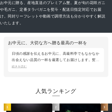
お中元に贈る、産地直送のプレミアム蟹。夏が旬の花咲ガニ
や毛ガニ、定番タラバガニを熨斗・配送日指定対応でお届
け。同封リーフレットや動画で調理方法も分かりやすく解説
いたします。
お中元に、大切な方へ贈る最高の一杯を
日頃の感謝を伝えるお中元に、高級料亭でもなかなか
出会えない品質の一杯を厳選してお届けします。熨斗
の貼付や配送日時のご指定も無料で承り、初めて蟹を
続きを読む
贈る方にも安心してご利用いただけます。夏が旬の花
咲ガニから、ご家族で囲める三大蟹セットまで、贈る
お相手に合わせてお選びください。鮮度第一のカニ松
人気ランキング
菱では、産地直送で最良のタイミングでお届けいたし
ます。
1
2
3