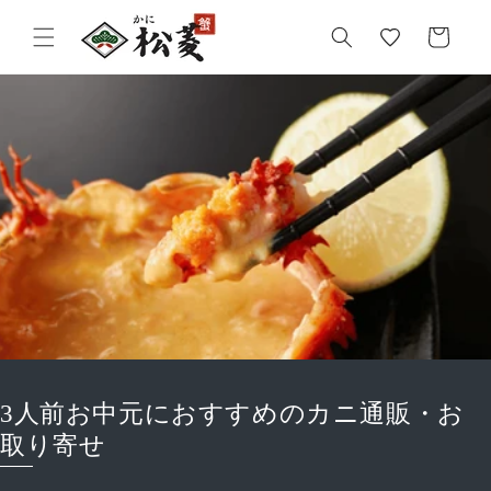
気
カ
に
ー
入
ト
り
3人前お中元におすすめのカニ通販・お
取り寄せ