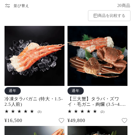
20商品
並び替え
商品を比較する
通年
通年
冷凍タラバガニ (特大・1.5-
【三大蟹】タラバ・ズワ
2.5人前)
イ・毛ガニ - 絢爛 (3.5~4.5
人前)
3
2
(3)
(2)
レ
レ
通
¥16,500
通
¥49,800
ビ
ビ
ュ
ュ
常
常
ー
ー
数
数
価
価