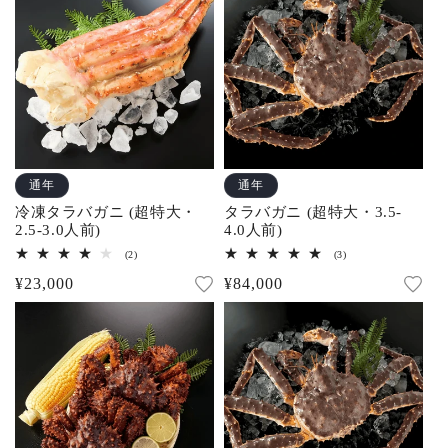
の
の
合
合
格
格
計
計
通年
通年
冷凍タラバガニ (超特大・
タラバガニ (超特大・3.5-
2.5-3.0人前)
4.0人前)
2
3
(2)
(3)
レ
レ
通
¥23,000
通
¥84,000
ビ
ビ
ュ
ュ
常
常
ー
ー
数
数
価
価
の
の
合
合
格
格
計
計