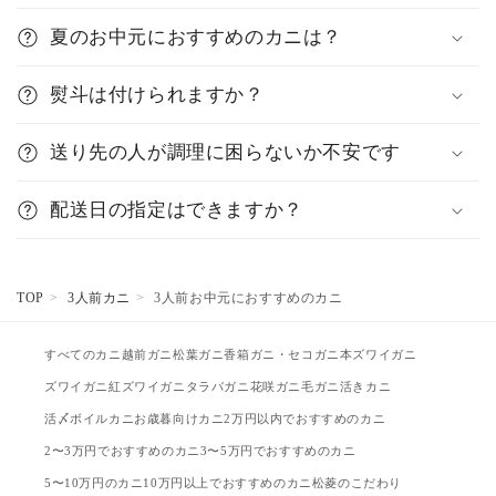
夏のお中元におすすめのカニは？
熨斗は付けられますか？
送り先の人が調理に困らないか不安です
配送日の指定はできますか？
TOP
3人前カニ
3人前お中元におすすめのカニ
すべてのカニ
越前ガニ
松葉ガニ
香箱ガニ・セコガニ
本ズワイガニ
ズワイガニ
紅ズワイガニ
タラバガニ
花咲ガニ
毛ガニ
活きカニ
活〆ボイルカニ
お歳暮向けカニ
2万円以内でおすすめのカニ
2〜3万円でおすすめのカニ
3〜5万円でおすすめのカニ
5〜10万円のカニ
10万円以上でおすすめのカニ
松菱のこだわり