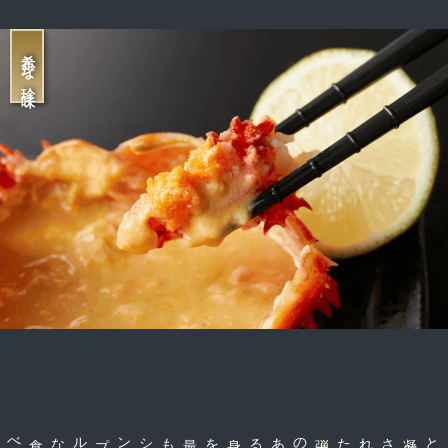
希少な珍味
のある身を
弾
力
された