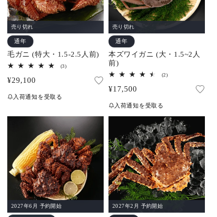
売り切れ
売り切れ
通年
通年
毛ガニ (特大・1.5-2.5人前)
本ズワイガニ (大・1.5~2人
前)
3
(3)
レ
2
(2)
通
¥29,100
ビ
レ
ュ
通
¥17,500
ビ
常
ー
ュ
入荷通知を受取る
常
数
ー
価
入荷通知を受取る
の
数
価
合
格
の
計
合
格
計
2027年6月 予約開始
2027年2月 予約開始