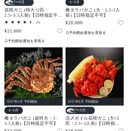
4~6月
7〜9月
花咲ガニ (特大×2匹・
雌タラバガニ (大・2.5-3人
2.5~3.5人前)【日時指定不
前)【日時指定不可】
可】
通
¥20,000
4
(4)
レ
常
通
¥21,600
ビ
予約開始通知を受取る
ュ
価
常
ー
予約開始通知を受取る
数
格
価
の
合
格
計
2027年2月 予約開始
2027年6月 予約開始
4~6月
7〜9月
雌タラバガニ (超特大・3-
活〆ボイル花咲ガニ (大×2
3.5人前)【日時指定不可】
匹・2.5~3人前)【日時指定
不可】
通
¥32,500
通
¥18,600