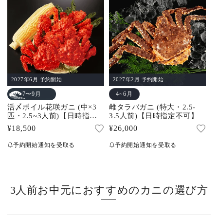
計
2027年6月 予約開始
2027年2月 予約開始
4~6月
7〜9月
活〆ボイル花咲ガニ (中×3
雌タラバガニ (特大・2.5-
匹・2.5~3人前)【日時指定
3.5人前)【日時指定不可】
不可】
通
¥18,500
通
¥26,000
常
常
予約開始通知を受取る
予約開始通知を受取る
価
価
格
格
3人前お中元におすすめのカニの選び方