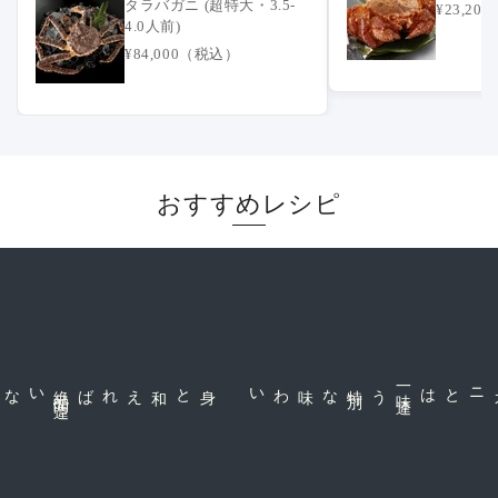
タラバガニ (超特大・3.5-
¥23,2
4.0人前)
¥84,000（税込）
おすすめレシピ
身と和えれば絶
品
間
違
な味わい
一
味
違
う特
別
ズワイや毛ガニとは