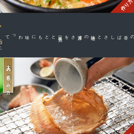
作り方
とともに味わって
日
本
酒
さを
味
噌
の濃
厚
カニの香ばしさと
ガニ
大人の楽しみ方