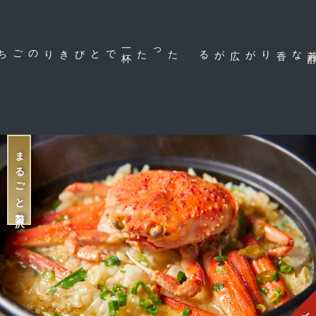
で
たった一
杯
な香りが広がる
まるごと贅沢