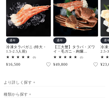
通年
通年
通
冷凍タラバガニ (特大・
【三大蟹】タラバ・ズワ
冷凍
1.5-2.5人前)
イ・毛ガニ - 絢爛
2.5-
(3.5~4.5人前)
3
2
(3)
(2)
レ
レ
通
¥16,500
通
¥49,800
通
¥23,
ビ
ビ
ュ
ュ
常
常
常
ー
ー
数
数
価
価
価
の
の
合
合
格
格
格
より詳しく探す +
計
計
種類から探す +