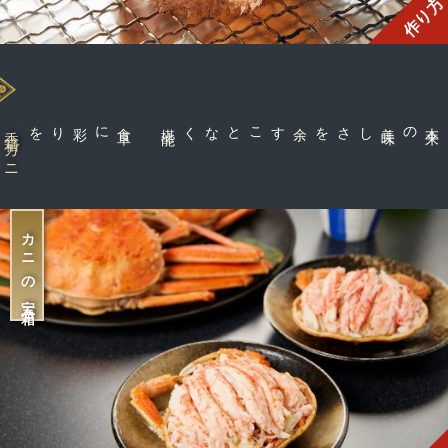
作り方
に彩りを
食
卓
能
余すことなく堪
しさを
香箱ガニ
カニの宝石箱