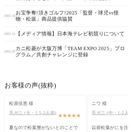
お宝争奪!頂きゴルフ!2025「監督・球児vs怪
2025.12
物・松坂」商品提供協賛
【メディア情報】日本海テレビ初競りについて
2025.11
カニ松菱が大阪万博「TEAM EXPO 2025」プロ
2025.07
グラム／共創チャレンジに登録
お客様の声(抜粋)
松原佳恵 様
ニワ 様
毛ガニ (大・1.5-2人前)
毛ガニ (中・1-2人前
★★★★★
夏なので松葉蟹がないとのことで
以前松葉がにを注