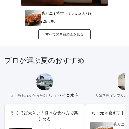
毛ガニ (特大・1.5-2.5人前)
¥29,100
すべての商品動画を見る
プロが選ぶ夏のおすすめ
セイゴ水産
元「魚触れなかった釣り人」
人気料理インフルエ
引くほど大きい！様々な食べ方で楽
お中元や夏ギフト
しめる
毛ガニ (