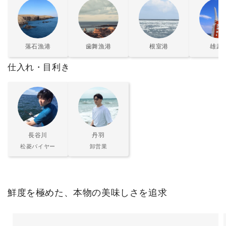
落石漁港
歯舞漁港
根室港
雄武
仕入れ・目利き
長谷川
丹羽
松菱バイヤー
卸営業
鮮度を極めた、本物の美味しさを追求