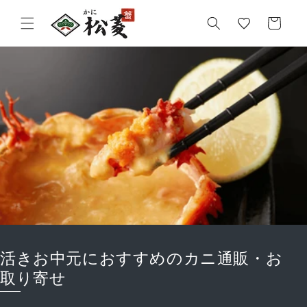
気
カ
に
ー
入
ト
り
活きお中元におすすめのカニ通販・お
取り寄せ