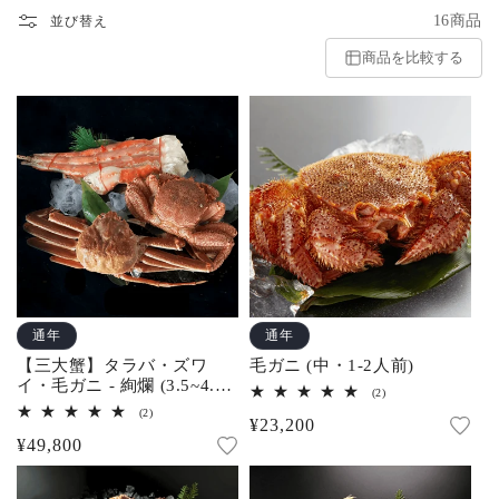
16商品
並び替え
商品を比較する
通年
通年
【三大蟹】タラバ・ズワ
毛ガニ (中・1-2人前)
イ・毛ガニ - 絢爛 (3.5~4.5
2
(2)
人前)
レ
2
(2)
通
¥23,200
ビ
レ
ュ
通
¥49,800
ビ
常
ー
ュ
常
数
ー
価
の
数
価