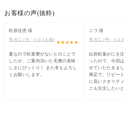
お客様の声(抜粋)
松原佳恵 様
ニワ 様
毛ガニ (大・1.5-2人前)
毛ガニ (中・1-2人前
★★★★★
夏なので松葉蟹がないとのことで
以前松葉がにを注
したが、ご案内頂いた毛蟹の美味
ったので、今回は
しさにびっくり！ また冬もよろし
せていただきました
くお願いします。
満足で、リピート確
に高いクオリティ
ニも注文したいと