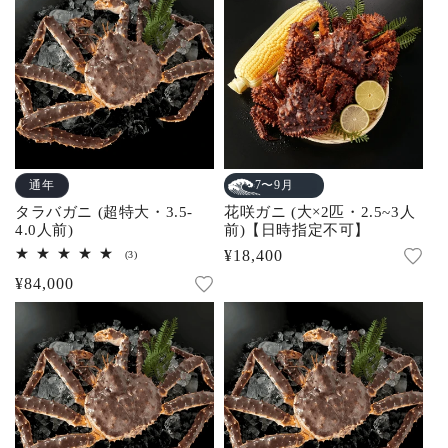
合
格
の
計
合
格
計
通年
7〜9月
タラバガニ (超特大・3.5-
花咲ガニ (大×2匹・2.5~3人
4.0人前)
前)【日時指定不可】
通
¥18,400
3
(3)
レ
常
通
¥84,000
ビ
ュ
価
常
ー
数
格
価
の
合
格
計