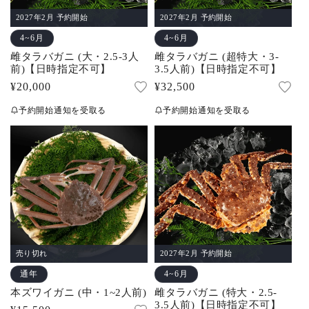
2027年2月 予約開始
2027年2月 予約開始
4~6月
4~6月
雌タラバガニ (大・2.5-3人
雌タラバガニ (超特大・3-
前)【日時指定不可】
3.5人前)【日時指定不可】
通
¥20,000
通
¥32,500
常
常
予約開始通知を受取る
予約開始通知を受取る
価
価
格
格
売り切れ
2027年2月 予約開始
通年
4~6月
本ズワイガニ (中・1~2人前)
雌タラバガニ (特大・2.5-
3.5人前)【日時指定不可】