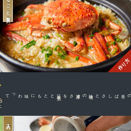
まるごと贅沢
作り方
とともに味わって
日
本
酒
さを
味
噌
の濃
厚
カニの香ばしさと
ガニ