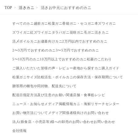
TOP
活きカニ
活きお中元におすすめのカニ
すべてのカニ
越前ガニ
松葉ガニ
香箱ガニ・セコガニ
本ズワイガニ
ズワイガニ
紅ズワイガニ
タラバガニ
花咲ガニ
毛ガニ
活きカニ
活〆ボイルカニ
お歳暮向けカニ
2万円以内でおすすめのカニ
2〜3万円でおすすめのカニ
3〜5万円でおすすめのカニ
5〜10万円のカニ
10万円以上でおすすめのカニ
松菱のこだわり
ご購入いただいた皆様の声・レビュー
産地から探す
カニ購入ガイド
松葉ガニサイズ比較
活生・ボイルカニの保存方法・保存期間について
贈答用の梱包や同封物、配送先について
配送日指定方法及び注意のお願い
関連店舗・食事処
レシピ
ニュース・お知らせ
メディア掲載情報
カニ・海鮮リサーチセンター
お買い物方法について
メディア関係者様向けのお問い合わせ
法人(飲食店・小売店等)様への卸売のお問い合わせ
お問い合わせ
会社情報