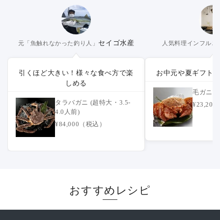
セイゴ水産
元「魚触れなかった釣り人」
人気料理インフルエ
引くほど大きい！様々な食べ方で楽
お中元や夏ギフト
しめる
毛ガニ (
タラバガニ (超特大・3.5-
¥23,2
4.0人前)
¥84,000（税込）
おすすめレシピ