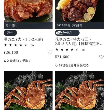
売り切れ
2027年6月 予約開始
通年
7〜9月
毛ガニ (大・1.5-2人前)
花咲ガニ (特大×2匹・
2.5~3.5人前)【日時指定不
3
(3)
可】
レ
4
(4)
通
¥26,100
ビ
レ
ュ
通
¥21,600
ビ
常
ー
ュ
入荷通知を受取る
常
数
ー
価
予約開始通知を受取る
の
数
価
合
格
の
計
合
格
計