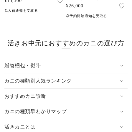
通
¥15,500
通
¥26,000
常
入荷通知を受取る
常
価
予約開始通知を受取る
価
格
格
活きお中元におすすめのカニの選び方
贈答梱包・熨斗
カニの種類別人気ランキング
おすすめカニ診断
カニの種類早わかりマップ
活きカニとは