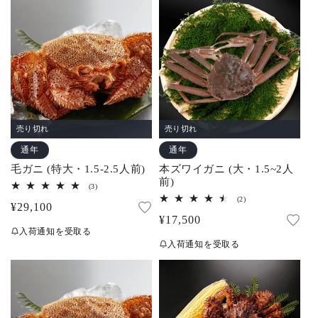
常
常
価
価
格
格
売り切れ
売り切れ
通年
通年
毛ガニ (特大・1.5-2.5人前)
本ズワイガニ (大・1.5~2人
前)
3
(3)
レ
2
(2)
通
¥29,100
ビ
レ
ュ
通
¥17,500
ビ
常
ー
ュ
入荷通知を受取る
常
数
ー
価
入荷通知を受取る
の
数
価
合
格
の
計
合
格
計