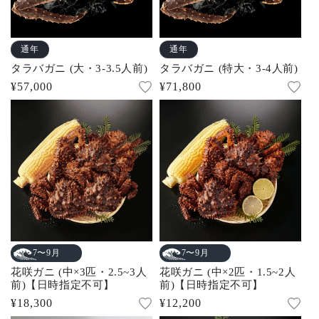
通年
通年
タラバガニ (大・3-3.5人前)
タラバガニ (特大・3-4人前)
通
¥57,000
通
¥71,800
常
常
価
価
格
格
7〜9月
7〜9月
花咲ガニ (中×3匹・2.5~3人
花咲ガニ (中×2匹・1.5~2人
前)【日時指定不可】
前)【日時指定不可】
通
¥18,300
通
¥12,200