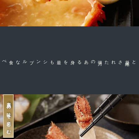
のある身を
弾
力
された
素材の味を楽しむ