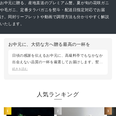
お中元に贈る、産地直送のプレミアム蟹。夏が旬の花咲ガニ
や毛ガニ、定番タラバガニを熨斗・配送日指定対応でお届
け。同封リーフレットや動画で調理方法も分かりやすく解説
いたします。
お中元に、大切な方へ贈る最高の一杯を
日頃の感謝を伝えるお中元に、高級料亭でもなかなか
出会えない品質の一杯を厳選してお届けします。熨斗
の貼付や配送日時のご指定も無料で承り、初めて蟹を
続きを読む
贈る方にも安心してご利用いただけます。夏が旬の花
咲ガニから、ご家族で囲める三大蟹セットまで、贈る
お相手に合わせてお選びください。鮮度第一のカニ松
人気ランキング
菱では、産地直送で最良のタイミングでお届けいたし
ます。
1
2
3