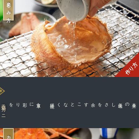
大人の楽しみ方
作り方
に彩りを
食
卓
能
余すことなく堪
しさを
香箱ガニ