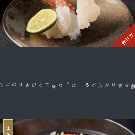
作り方
で
たった一
杯
な香りが広がる