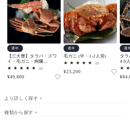
通年
通年
通
【三大蟹】タラバ・ズワ
毛ガニ (中・1-2人前)
タラ
イ・毛ガニ - 絢爛
4.0
2
(2)
(3.5~4.5人前)
レ
2
(2)
通
¥23,200
ビ
レ
ュ
通
¥49,800
通
¥84,
ビ
常
ー
ュ
常
常
数
ー
価
の
数
価
価
合
格
の
計
合
格
格
より詳しく探す +
計
種類から探す +