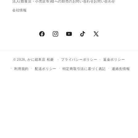
法人(飲食店・小売店等)様への卸売のお問い合わせ
お問い合わせ
会社情報
Facebook
Instagram
YouTube
TikTok
X
(Twitter)
© 2026,
かに総本店 松菱
プライバシーポリシー
返金ポリシー
利用規約
配送ポリシー
特定商取引法に基づく表記
連絡先情報