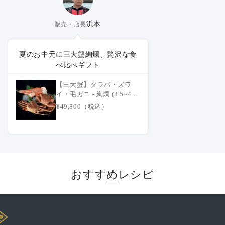
浜本
販売・店長
夏のお中元に三大蟹絢爛、贅沢な食
べ比べギフト
【三大蟹】タラバ・ズワ
イ・毛ガニ - 絢爛 (3.5~4.5
人前)
¥49,800（税込）
おすすめレシピ