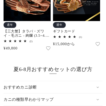
通年
通年
【三大蟹】タラバ・ズワ
ギフトカード
イ・毛ガニ - 絢爛 (3.5~4.5
1
(1)
人前)
レ
2
(2)
通
¥15,000から
ビ
レ
ュ
通
¥49,800
ビ
常
ー
ュ
常
数
ー
価
の
数
価
合
格
の
計
合
格
夏6-8月おすすめセットの選び方
計
おすすめカニ診断
カニの種類早わかりマップ