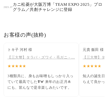
カニ松菱が大阪万博「TEAM EXPO 2025」プロ
2025.07
グラム／共創チャレンジに登録
お客様の声(抜粋)
トキ子 河村 様
元貴 飯田 様
【三大蟹】タラバ・ズワイ・毛ガニ - …
【三大蟹】タラ
★★★★★
★★★★★
3種類共に、身もお味噌もしっかり入っ
知人の誕生日
ていて最高でした❣️🦀 来年のお正月🎍
らえて良かっ
にも、皆んなで是非楽しみたいです。