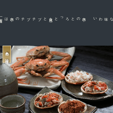
一
度
食
は
プチプチの内
子
と
内
子
のとろっと食
感
な味わい
冬の珍味