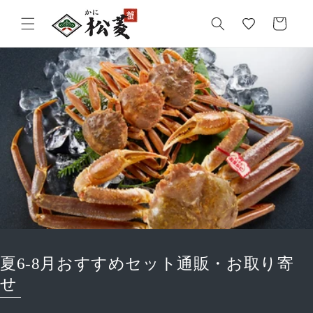
気
カ
に
ー
入
ト
り
夏6-8月おすすめセット通販・お取り寄
せ