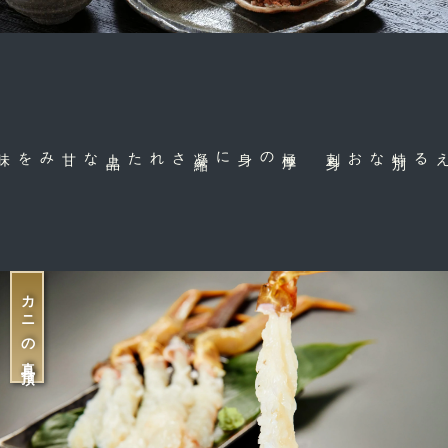
上
品
された
極
厚
の身に凝
縮
身
特
別
なお刺
だから味わえる
カニの真骨頂