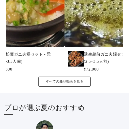
活生松葉ガニ夫婦セット - 雅
活生越前ガニ夫婦セット 
2.5~3.5人前)
(2.5~3.5人前)
61,800
¥72,000
すべての商品動画を見る
プロが選ぶ夏のおすすめ