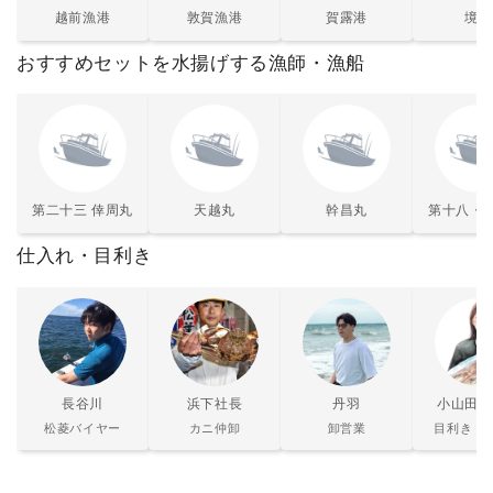
越前漁港
敦賀漁港
賀露港
境港
おすすめセットを水揚げする漁師・漁船
第二十三 倖周丸
天越丸
幹昌丸
第十八・八
仕入れ・目利き
長谷川
浜下社長
丹羽
小山田は
松菱バイヤー
カニ仲卸
卸営業
目利き・