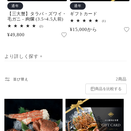
通年
通年
【三大蟹】タラバ・ズワイ・
ギフトカード
毛ガニ - 絢爛 (3.5~4.5人前)
1
(1)
レ
2
(2)
通
¥15,000から
ビ
レ
ュ
通
¥49,800
ビ
常
ー
ュ
常
数
ー
価
の
数
価
合
格
の
計
合
格
より詳しく探す +
計
2商品
並び替え
商品を比較する