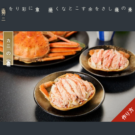
に彩りを
食
卓
能
余すことなく堪
しさを
香箱ガニ
カニの宝石箱
作り方