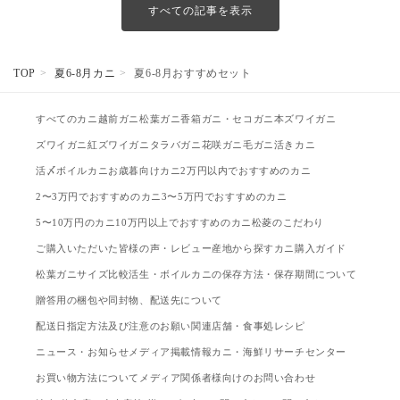
すべての記事を表示
TOP
夏6-8月カニ
夏6-8月おすすめセット
すべてのカニ
越前ガニ
松葉ガニ
香箱ガニ・セコガニ
本ズワイガニ
ズワイガニ
紅ズワイガニ
タラバガニ
花咲ガニ
毛ガニ
活きカニ
活〆ボイルカニ
お歳暮向けカニ
2万円以内でおすすめのカニ
2〜3万円でおすすめのカニ
3〜5万円でおすすめのカニ
5〜10万円のカニ
10万円以上でおすすめのカニ
松菱のこだわり
ご購入いただいた皆様の声・レビュー
産地から探す
カニ購入ガイド
松葉ガニサイズ比較
活生・ボイルカニの保存方法・保存期間について
贈答用の梱包や同封物、配送先について
配送日指定方法及び注意のお願い
関連店舗・食事処
レシピ
ニュース・お知らせ
メディア掲載情報
カニ・海鮮リサーチセンター
お買い物方法について
メディア関係者様向けのお問い合わせ