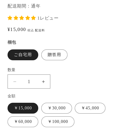
配送期間：通年
1レビュー
通
¥15,000
税込
配送料
常
梱包
価
格
ご自宅用
贈答用
数量
ギ
ギ
フ
フ
金額
ト
ト
カ
カ
￥15,000
￥30,000
￥45,000
ー
ー
ド
ド
￥60,000
￥100,000
の
の