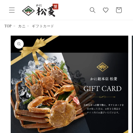
気
カ
に
ー
入
ト
り
TOP
カニ
ギフトカード
商品情報
にスキッ
プ