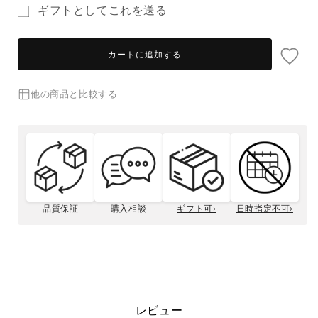
数
数
ギフトとしてこれを送る
量
量
ギ
を
を
フ
減
増
カートに追加する
ト
ら
や
す
す
カ
他の商品と比較する
ー
ド
カ
ー
ド
の
品質保証
購入相談
ギフト可›
日時指定不可›
受
ギフトカードの利用方法
取
人
フ
ォ
レビュー
ー