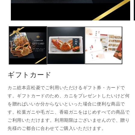
モ
ー
ダ
ル
で
メ
デ
ィ
ア
(1)
(
ギフトカード
を
開
く
カニ総本店松菱でご利用いただけるギフト券・カードで
す。ギフトカードのため、カニをプレゼントしたいけど何
を贈ればいいか分からないといった場合に便利な商品で
す。松葉ガニや毛ガニ、香箱ガニをはじめすべての商品で
ご利用いただけます。利用期限はございませんので、贈り
先様のご都合に合わせてご購入いただけます。