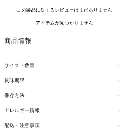
ム
この製品に対するレビューはまだありません
を
アイテムが見つかりません
折
り
た
商品情報
た
み
ま
サイズ・数量
し
た
賞味期限
保存方法
アレルギー情報
配送・注意事項