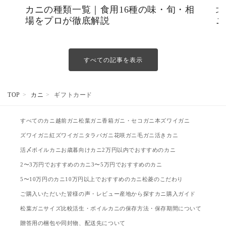
カニの種類一覧｜食用16種の味・旬・相
北
場をプロが徹底解説
ニ
すべての記事を表示
TOP
カニ
ギフトカード
すべてのカニ
越前ガニ
松葉ガニ
香箱ガニ・セコガニ
本ズワイガニ
ズワイガニ
紅ズワイガニ
タラバガニ
花咲ガニ
毛ガニ
活きカニ
活〆ボイルカニ
お歳暮向けカニ
2万円以内でおすすめのカニ
2〜3万円でおすすめのカニ
3〜5万円でおすすめのカニ
5〜10万円のカニ
10万円以上でおすすめのカニ
松菱のこだわり
ご購入いただいた皆様の声・レビュー
産地から探す
カニ購入ガイド
松葉ガニサイズ比較
活生・ボイルカニの保存方法・保存期間について
贈答用の梱包や同封物、配送先について