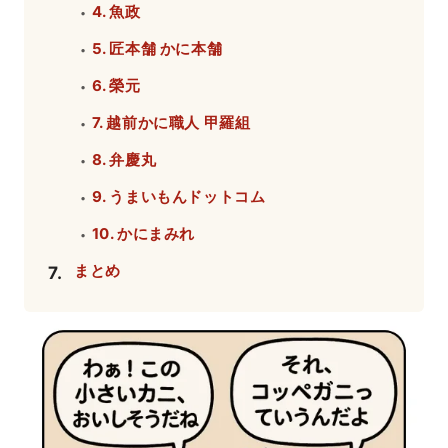
4. 魚政
・
5. 匠本舗 かに本舗
・
6. 榮元
・
7. 越前かに職人 甲羅組
・
8. 弁慶丸
・
9. うまいもんドットコム
・
10. かにまみれ
・
まとめ
7
.