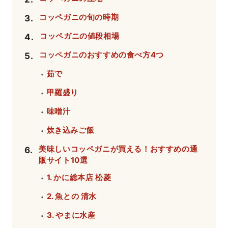
コッペガニの旬の時期
3
.
コッペガニの値段相場
4
.
コッペガニのおすすめの食べ方4つ
5
.
茹で
・
甲羅盛り
・
味噌汁
・
炊き込みご飯
・
美味しいコッペガニが買える！おすすめの通
6
.
販サイト10選
1. かに総本店 松菱
・
2. 魚との 清水
・
3. やまに水産
・