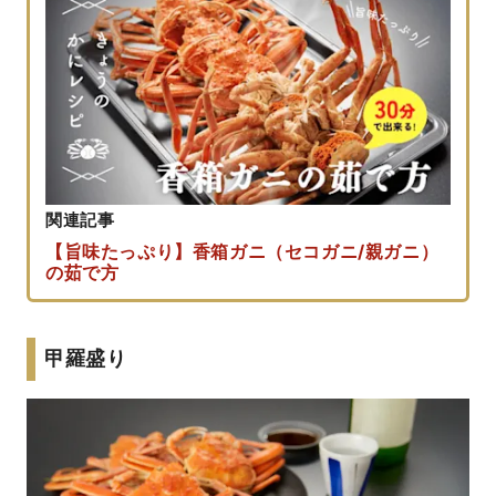
関連記事
【旨味たっぷり】香箱ガニ（セコガニ/親ガニ）
の茹で方
甲羅盛り