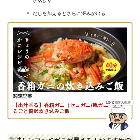
が活きる
だしを加えるとさらに深みが出る
関連記事
【出汁香る】香箱ガニ（セコガニ/親ガニ）のま
るごと贅沢炊き込みご飯