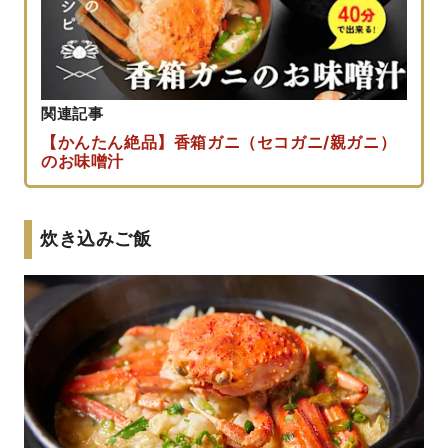
関連記事
【かんたん絶品】香箱ガニ（セコガニ/親ガニ）
のお味噌汁
炊き込みご飯