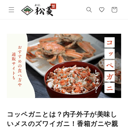
気
カ
に
ー
入
ト
り
コッペガニとは？内子外子が美味し
いメスのズワイガニ！香箱ガニや親