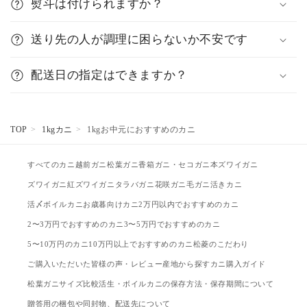
熨斗は付けられますか？
送り先の人が調理に困らないか不安です
配送日の指定はできますか？
TOP
1kgカニ
1kgお中元におすすめのカニ
すべてのカニ
越前ガニ
松葉ガニ
香箱ガニ・セコガニ
本ズワイガニ
ズワイガニ
紅ズワイガニ
タラバガニ
花咲ガニ
毛ガニ
活きカニ
活〆ボイルカニ
お歳暮向けカニ
2万円以内でおすすめのカニ
2〜3万円でおすすめのカニ
3〜5万円でおすすめのカニ
5〜10万円のカニ
10万円以上でおすすめのカニ
松菱のこだわり
ご購入いただいた皆様の声・レビュー
産地から探す
カニ購入ガイド
松葉ガニサイズ比較
活生・ボイルカニの保存方法・保存期間について
贈答用の梱包や同封物、配送先について