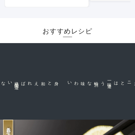
おすすめレシピ
身と和えれば絶
品
間
違
な味わい
一
味
違
う特
別
ズワイや毛ガニとは
希少な珍味