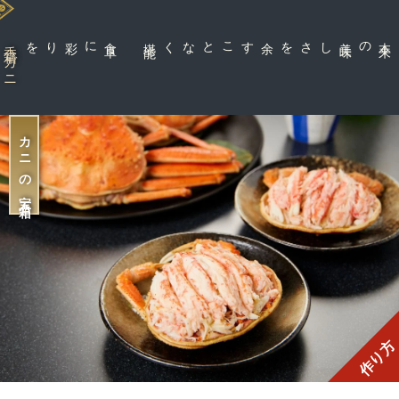
に彩りを
食
卓
能
余すことなく堪
しさを
香箱ガニ
カニの宝石箱
作り方