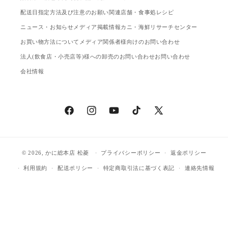
配送日指定方法及び注意のお願い
関連店舗・食事処
レシピ
ニュース・お知らせ
メディア掲載情報
カニ・海鮮リサーチセンター
お買い物方法について
メディア関係者様向けのお問い合わせ
法人(飲食店・小売店等)様への卸売のお問い合わせ
お問い合わせ
会社情報
Facebook
Instagram
YouTube
TikTok
X
(Twitter)
© 2026,
かに総本店 松菱
プライバシーポリシー
返金ポリシー
利用規約
配送ポリシー
特定商取引法に基づく表記
連絡先情報