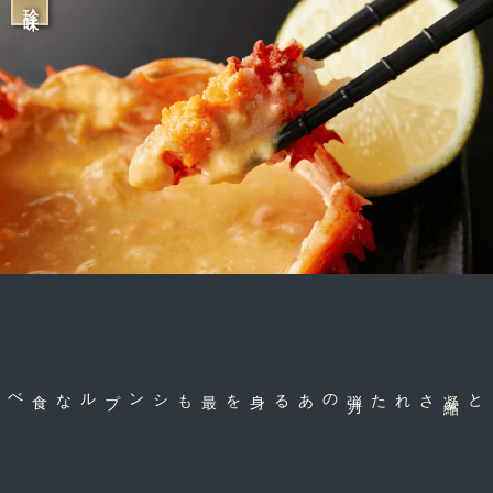
のある身を
弾
力
された