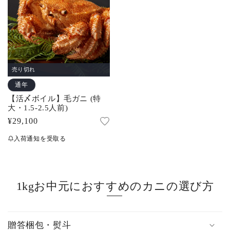
売り切れ
通年
【活〆ボイル】毛ガニ (特
大・1.5-2.5人前)
通
¥29,100
常
入荷通知を受取る
価
格
1kgお中元におすすめのカニの選び方
贈答梱包・熨斗