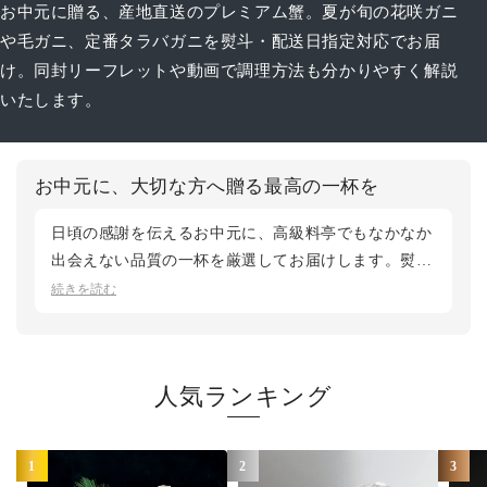
お中元に贈る、産地直送のプレミアム蟹。夏が旬の花咲ガニ
や毛ガニ、定番タラバガニを熨斗・配送日指定対応でお届
け。同封リーフレットや動画で調理方法も分かりやすく解説
いたします。
お中元に、大切な方へ贈る最高の一杯を
日頃の感謝を伝えるお中元に、高級料亭でもなかなか
出会えない品質の一杯を厳選してお届けします。熨斗
の貼付や配送日時のご指定も無料で承り、初めて蟹を
続きを読む
贈る方にも安心してご利用いただけます。夏が旬の花
咲ガニから、ご家族で囲める三大蟹セットまで、贈る
お相手に合わせてお選びください。鮮度第一のカニ松
人気ランキング
菱では、産地直送で最良のタイミングでお届けいたし
ます。
1
2
3