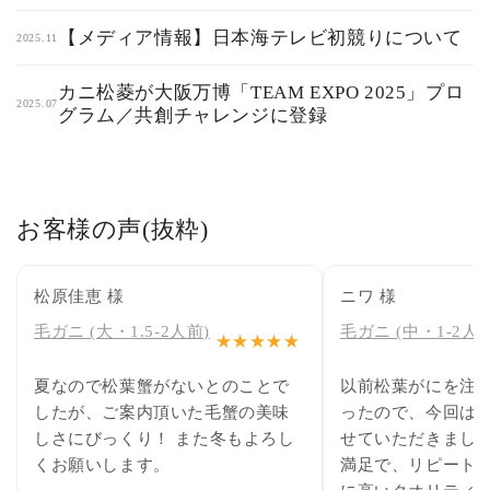
【メディア情報】日本海テレビ初競りについて
2025.11
カニ松菱が大阪万博「TEAM EXPO 2025」プロ
2025.07
グラム／共創チャレンジに登録
お客様の声(抜粋)
松原佳恵 様
ニワ 様
毛ガニ (大・1.5-2人前)
毛ガニ (中・1-2人前
★★★★★
夏なので松葉蟹がないとのことで
以前松葉がにを注
したが、ご案内頂いた毛蟹の美味
ったので、今回は
しさにびっくり！ また冬もよろし
せていただきました
くお願いします。
満足で、リピート確