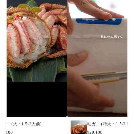
毛ガニ (大・1.5-2人前)
毛ガニ (特大・1.5-2.5人
26,100
¥29,100