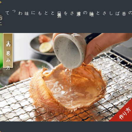
とともに味わって
日
本
酒
さを
味
噌
の濃
厚
カニの香ばしさと
ガニ
大人の楽しみ方
作り方