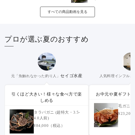
すべての商品動画を見る
プロが選ぶ夏のおすすめ
セイゴ水産
元「魚触れなかった釣り人」
人気料理インフルエ
引くほど大きい！様々な食べ方で楽
お中元や夏ギフト
しめる
毛ガニ (
タラバガニ (超特大・3.5-
¥23,2
4.0人前)
¥84,000（税込）