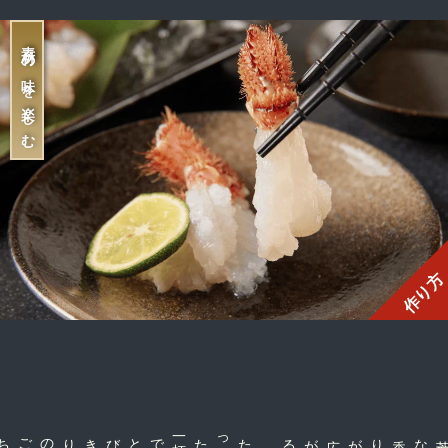
素材の味を楽しむ
作り方
で
たった一
杯
な香りが広がる