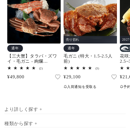
売り切れ
202
通年
通年
【三大蟹】タラバ・ズワ
毛ガニ (特大・1.5-2.5人
花咲
イ・毛ガニ - 絢爛
前)
2.5
(3.5~4.5人前)
可】
2
3
(2)
(3)
レ
レ
通
¥49,800
通
¥29,100
通
¥21,
ビ
ビ
ュ
ュ
常
常
常
ー
ー
入荷通知を受取る
予
数
数
価
価
価
の
の
合
合
格
格
格
計
計
より詳しく探す +
種類から探す +