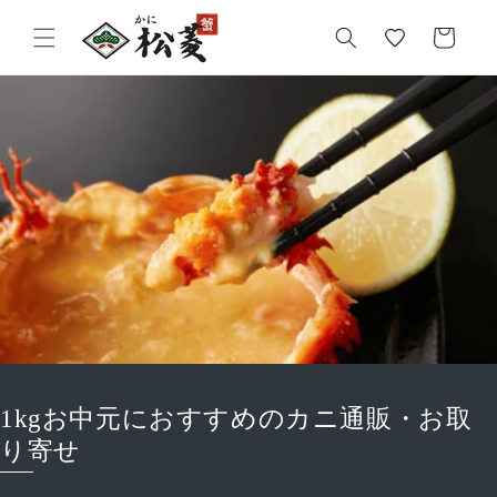
気
カ
に
ー
入
ト
り
1kgお中元におすすめのカニ通販・お取
り寄せ