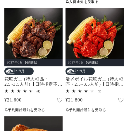
ュ
入荷通知を受取る
常
数
ー
価
の
数
価
合
格
の
計
合
格
計
2027年6月 予約開始
2027年6月 予約開始
7〜9月
7〜9月
花咲ガニ (特大×2匹・
活〆ボイル花咲ガニ (特大×2
2.5~3.5人前)【日時指定不
匹・2.5~3.5人前)【日時指定
可】
不可】
4
1
(4)
(1)
レ
レ
通
¥21,600
通
¥21,800
ビ
ビ
ュ
ュ
常
常
ー
ー
予約開始通知を受取る
予約開始通知を受取る
数
数
価
価
の
の
合
合
格
格
計
計