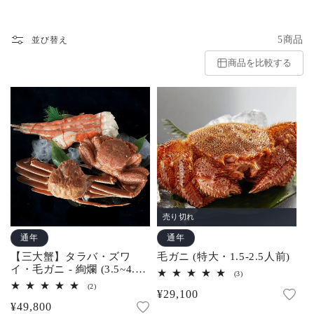
5商品
並び替え
商品を比較する
売り切れ
通年
通年
【三大蟹】タラバ・ズワ
毛ガニ (特大・1.5-2.5人前)
イ・毛ガニ - 絢爛 (3.5~4.5
3
(3)
人前)
レ
2
(2)
通
¥29,100
ビ
レ
ュ
通
¥49,800
ビ
常
ー