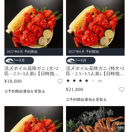
格
格
2027年6月 予約開始
2027年6月 予約開始
7〜9月
7〜9月
活〆ボイル花咲ガニ (大×2
活〆ボイル花咲ガニ (特大×2
匹・2.5~3人前)【日時指定
匹・2.5~3.5人前)【日時指定
不可】
不可】
通
¥18,600
1
(1)
レ
常
通
¥21,800
ビ
予約開始通知を受取る
ュ
価
常
ー
予約開始通知を受取る
数
格
価
の
合
格
計