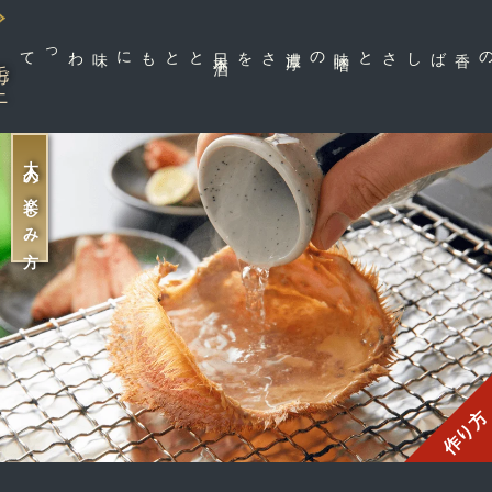
とともに味わって
日
本
酒
さを
味
噌
の濃
厚
カニの香ばしさと
ガニ
大人の楽しみ方
作り方