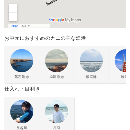
お中元におすすめのカニの主な漁港
落石漁港
歯舞漁港
根室港
雄武
仕入れ・目利き
長谷川
丹羽