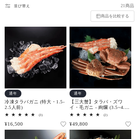
21商品
並び替え
商品を比較する
通年
通年
冷凍タラバガニ (特大・1.5-
【三大蟹】タラバ・ズワ
2.5人前)
イ・毛ガニ - 絢爛 (3.5~4.5
人前)
3
2
(3)
(2)
レ
レ
通
¥16,500
通
¥49,800
ビ
ビ
ュ
ュ
常
常
ー
ー
数
数
価
価