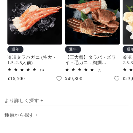
通年
通年
通
冷凍タラバガニ (特大・
【三大蟹】タラバ・ズワ
冷凍
1.5-2.5人前)
イ・毛ガニ - 絢爛
2.5-
(3.5~4.5人前)
3
2
(3)
(2)
レ
レ
通
¥16,500
通
¥49,800
通
¥23,
ビ
ビ
ュ
ュ
常
常
常
ー
ー
数
数
価
価
価
の
の
合
合
格
格
格
より詳しく探す +
計
計
種類から探す +