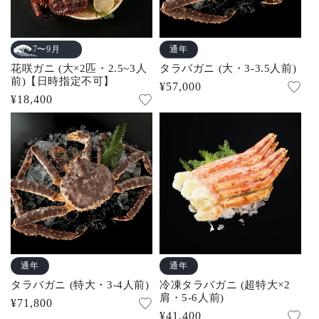
通年
7〜9月
花咲ガニ (大×2匹・2.5~3人
タラバガニ (大・3-3.5人前)
前)【日時指定不可】
通
¥57,000
通
¥18,400
常
常
価
価
格
格
通年
通年
タラバガニ (特大・3-4人前)
冷凍タラバガニ (超特大×2
肩・5-6人前)
通
¥71,800
通
¥41,400