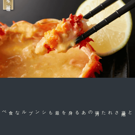
のある身を
弾
力
された