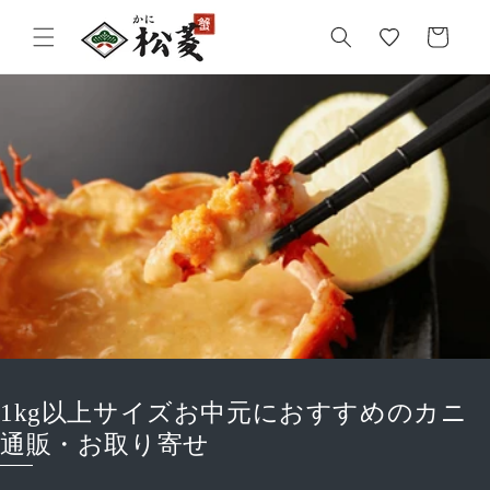
気
カ
に
ー
入
ト
り
1kg以上サイズお中元におすすめのカニ
通販・お取り寄せ