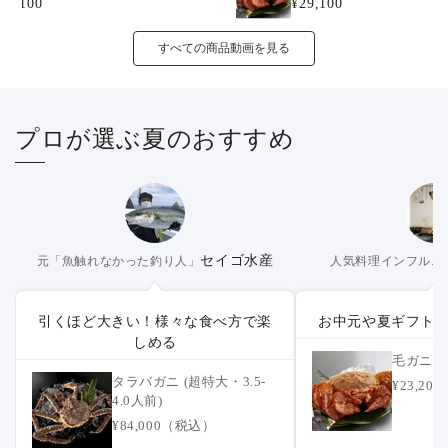
26,100
¥29,100
すべての商品動画を見る
プロが選ぶ夏のおすすめ
セイゴ水産
元「魚触れなかった釣り人」
人気料理インフルエ
引くほど大きい！様々な食べ方で楽
お中元や夏ギフト
しめる
毛ガニ (
タラバガニ (超特大・3.5-
¥23,2
4.0人前)
¥84,000（税込）