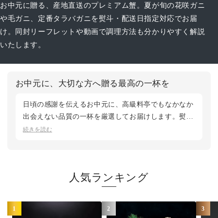
お中元に贈る、産地直送のプレミアム蟹。夏が旬の花咲ガニ
や毛ガニ、定番タラバガニを熨斗・配送日指定対応でお届
け。同封リーフレットや動画で調理方法も分かりやすく解説
いたします。
お中元に、大切な方へ贈る最高の一杯を
日頃の感謝を伝えるお中元に、高級料亭でもなかなか
出会えない品質の一杯を厳選してお届けします。熨斗
の貼付や配送日時のご指定も無料で承り、初めて蟹を
続きを読む
贈る方にも安心してご利用いただけます。夏が旬の花
咲ガニから、ご家族で囲める三大蟹セットまで、贈る
お相手に合わせてお選びください。鮮度第一のカニ松
人気ランキング
菱では、産地直送で最良のタイミングでお届けいたし
ます。
1
2
3