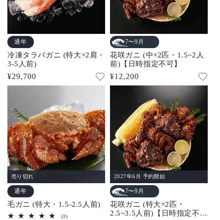
通年
7〜9月
冷凍タラバガニ (特大×2肩・
花咲ガニ (中×2匹・1.5~2人
3-5人前)
前)【日時指定不可】
通
¥29,700
通
¥12,200
常
常
価
価
格
格
売り切れ
2027年6月 予約開始
通年
7〜9月
毛ガニ (特大・1.5-2.5人前)
花咲ガニ (特大×2匹・
2.5~3.5人前)【日時指定不
3
(3)