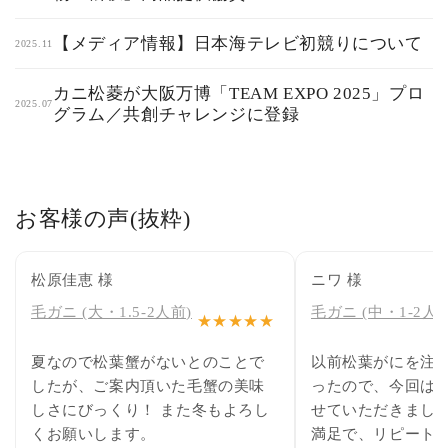
【メディア情報】日本海テレビ初競りについて
2025.11
カニ松菱が大阪万博「TEAM EXPO 2025」プロ
2025.07
グラム／共創チャレンジに登録
お客様の声(抜粋)
松原佳恵 様
ニワ 様
毛ガニ (大・1.5-2人前)
毛ガニ (中・1-2人前
★★★★★
夏なので松葉蟹がないとのことで
以前松葉がにを注
したが、ご案内頂いた毛蟹の美味
ったので、今回は
しさにびっくり！ また冬もよろし
せていただきました
くお願いします。
満足で、リピート確