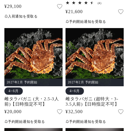
可】
レ
4
(4)
通
¥29,100
ビ
レ
ュ
通
¥21,600
ビ
常
ー
ュ
入荷通知を受取る
常
数
ー
価
予約開始通知を受取る
の
数
価
合
格
の
計
合
格
計
2027年2月 予約開始
2027年2月 予約開始
4~6月
4~6月
雌タラバガニ (大・2.5-3人
雌タラバガニ (超特大・3-
前)【日時指定不可】
3.5人前)【日時指定不可】
通
¥20,000
通
¥32,500
常
常
予約開始通知を受取る
予約開始通知を受取る
価
価