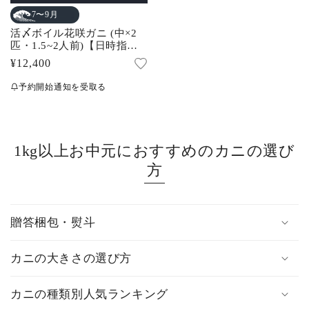
7〜9月
活〆ボイル花咲ガニ (中×2
匹・1.5~2人前)【日時指定
不可】
通
¥12,400
常
予約開始通知を受取る
価
格
1kg以上お中元におすすめのカニの選び
方
贈答梱包・熨斗
カニの大きさの選び方
カニの種類別人気ランキング