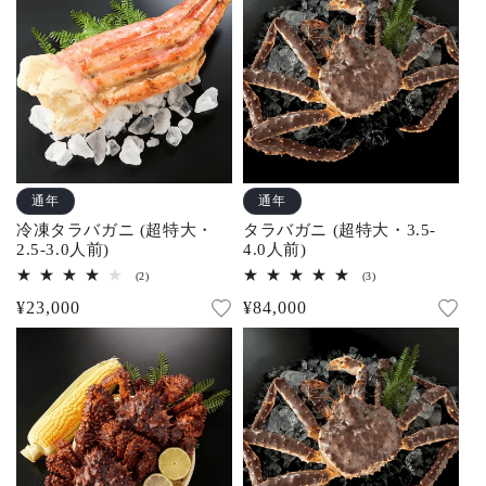
の
の
合
合
格
格
計
計
通年
通年
冷凍タラバガニ (超特大・
タラバガニ (超特大・3.5-
2.5-3.0人前)
4.0人前)
2
3
(2)
(3)
レ
レ
通
¥23,000
通
¥84,000
ビ
ビ
ュ
ュ
常
常
ー
ー
数
数
価
価
の
の
合
合
格
格
計
計