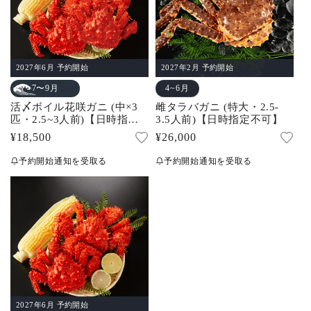
2027年6月 予約開始
2027年2月 予約開始
4~6月
7〜9月
活〆ボイル花咲ガニ (中×3
雌タラバガニ (特大・2.5-
匹・2.5~3人前)【日時指定
3.5人前)【日時指定不可】
不可】
通
¥18,500
通
¥26,000
常
常
予約開始通知を受取る
予約開始通知を受取る
価
価
格
格
2027年6月 予約開始