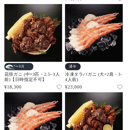
常
常
価
価
格
格
通年
7〜9月
花咲ガニ (中×3匹・2.5~3人
冷凍タラバガニ (大×2肩・3-
前)【日時指定不可】
4人前)
通
¥18,300
通
¥23,000
常
常
価
価
格
格