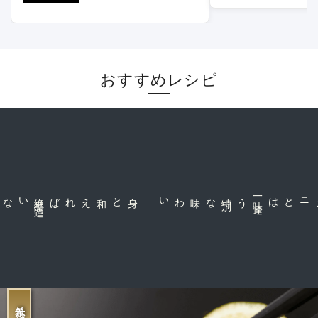
おすすめレシピ
身と和えれば絶
品
間
違
な味わい
一
味
違
う特
別
ズワイや毛ガニとは
希少な珍味