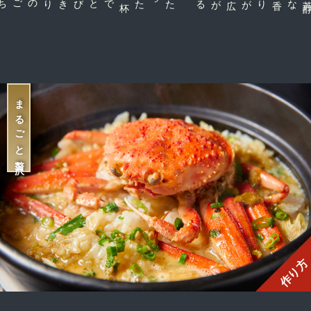
で
たった一
杯
な香りが広がる
まるごと贅沢
作り方