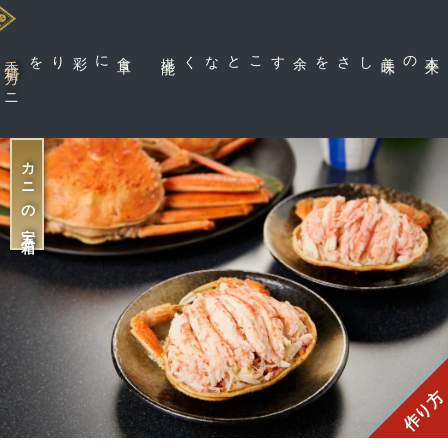
に彩りを
食
卓
能
余すことなく堪
しさを
香箱ガニ
カニの宝石箱
作り方