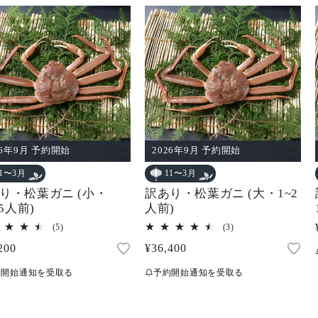
26年9月 予約開始
2026年9月 予約開始
11〜3月
11〜3月
り・松葉ガニ (小・
訳あり・松葉ガニ (大・1~2
.5人前)
人前)
5
3
(5)
(3)
レ
レ
200
通
¥36,400
ビ
ビ
ュ
ュ
常
ー
ー
約開始通知を受取る
予約開始通知を受取る
価
数
数
の
の
格
合
合
計
計