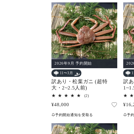
2026年9月 予約開始
20
11〜3月
訳あり・松葉ガニ (超特
訳あ
大・2~2.5人前)
1~1
2
(2)
レ
通
¥48,000
通
¥16,
ビ
ュ
常
常
ー
予約開始通知を受取る
予
価
価
数
の
格
格
合
計