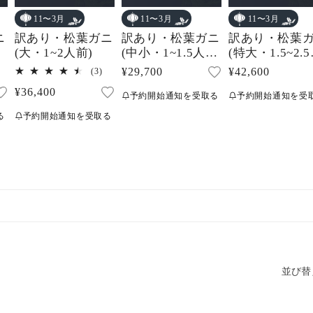
11〜3月
11〜3月
11〜3月
ニ
訳あり・松葉ガニ
訳あり・松葉ガニ
訳あり・松葉
(大・1~2人前)
(中小・1~1.5人
(特大・1.5~2.
前)
前)
3
通
¥29,700
通
¥42,600
(3)
レ
レ
常
常
通
¥36,400
ビ
ビ
予約開始通知を受取る
予約開始通知を受
ュ
ュ
価
価
常
ー
ー
る
予約開始通知を受取る
格
格
価
数
数
の
の
格
合
合
計
計
並び替