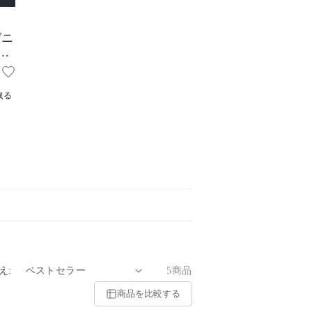
ガニ
5人
取る
え:
5商品
商品を比較する