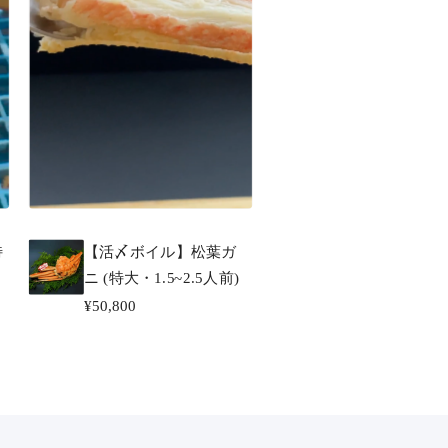
特
【活〆ボイル】松葉ガ
ニ (特大・1.5~2.5人前)
¥50,800