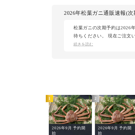
2026年松葉ガニ通販速報(
松葉ガニの次期予約は2026
待ちください。 現在ご注文
ニ、全身の活タラバガニ、そ
続きを読む
1
2
2026年9月 予約開
2026年9月 予約開
始
始