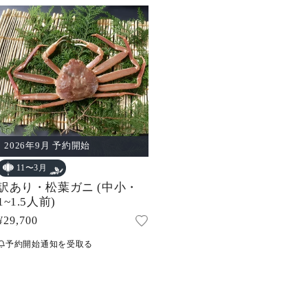
2026年9月 予約開始
11〜3月
訳あり・松葉ガニ (中小・
1~1.5人前)
通
¥29,700
常
予約開始通知を受取る
価
格