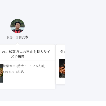
浜本
丹羽
販売・店長
卸営業
これ。松葉ガニの王道を特大サイ
冬の三大ブランドガニ、一度
ズで満喫
【唯一無二】越前/
セット - 越松夫婦 (4
松葉ガニ (特大・1.5~2.5人前)
¥128,000（税込）
¥50,800（税込）