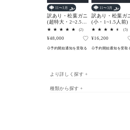
11〜3月
11〜3月
訳あり・松葉ガニ
訳あり・松葉ガ
(超特大・2~2.5人
(小・1~1.5人前)
前)
2
5
(2)
(5)
レ
通
¥48,000
通
¥16,200
ビ
ュ
常
常
ー
予約開始通知を受取る
予約開始通知を受取
価
価
数
の
格
格
合
計
より詳しく探す +
種類から探す +