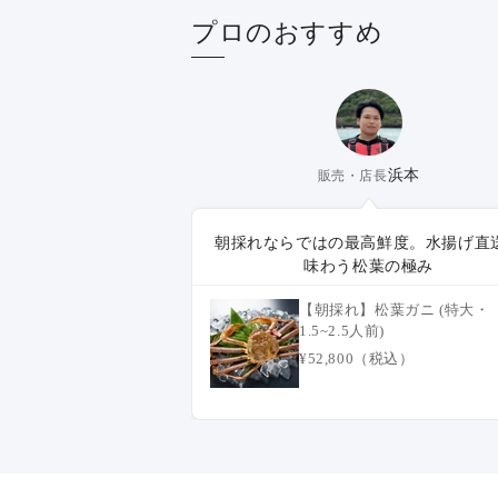
プロのおすすめ
浜本
販売・店長
朝採れならではの最高鮮度。水揚げ直
味わう松葉の極み
【朝採れ】松葉ガニ (特大・
1.5~2.5人前)
¥52,800（税込）