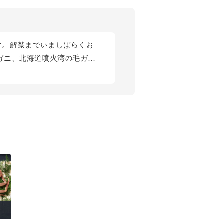
ます。解禁までいましばらくお
ガニ、北海道噴火湾の毛ガ
をご覧ください。
開