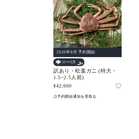
2026年9月 予約開始
11〜3月
訳あり・松葉ガニ (特大・
1.5~2.5人前)
通
¥42,600
常
予約開始通知を受取る
価
格