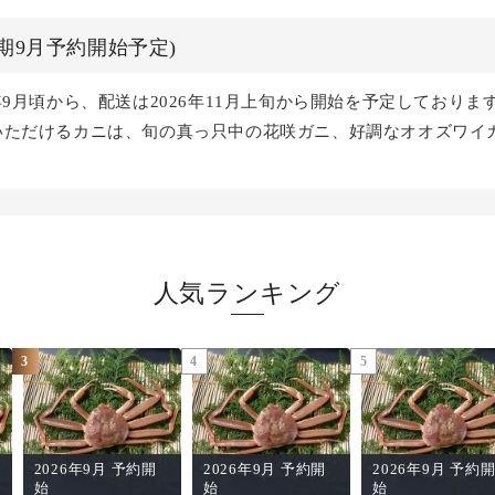
次期9月予約開始予定)
年9月頃から、配送は2026年11月上旬から開始を予定しており
いただけるカニは、旬の真っ只中の花咲ガニ、好調なオオズワイ
して保存に便利な冷凍タラバガニです。詳しくは各商品ページ
人気ランキング
3
4
5
2026年9月 予約開
2026年9月 予約開
2026年9月 予約
始
始
始