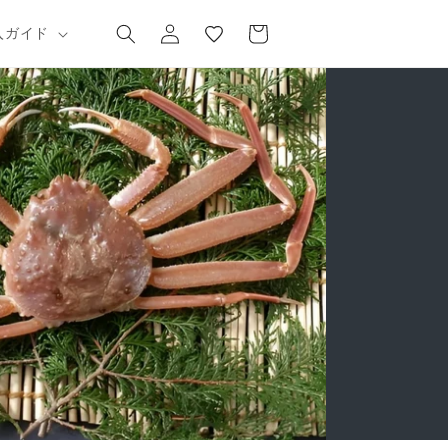
気
カ
グ
に
ー
入ガイド
イ
入
ト
ン
り