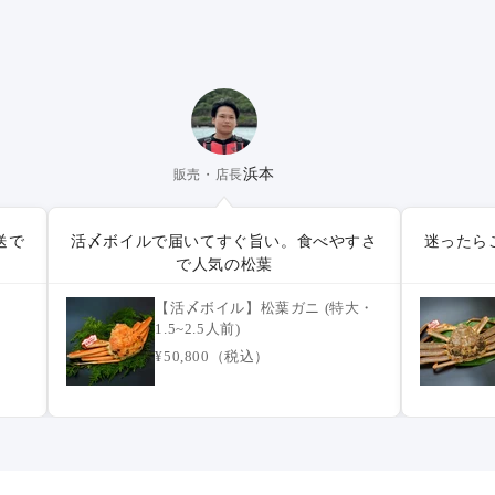
浜本
販売・店長
送で
活〆ボイルで届いてすぐ旨い。食べやすさ
迷ったら
で人気の松葉
【活〆ボイル】松葉ガニ (特大・
1.5~2.5人前)
¥50,800（税込）