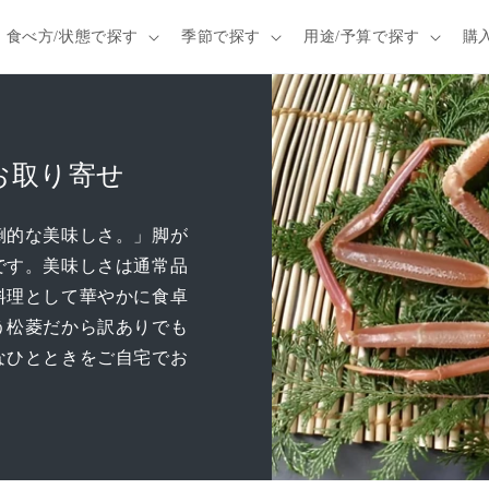
食べ方/状態で探す
季節で探す
用途/予算で探す
購
お取り寄せ
倒的な美味しさ。」脚が
です。美味しさは通常品
料理として華やかに食卓
う松菱だから訳ありでも
なひとときをご自宅でお