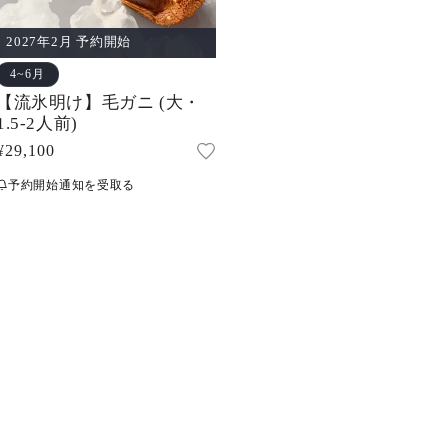
2027年2月 予約開始
4~6月
【流氷明け】毛ガニ (大・
1.5-2人前)
通
¥29,100
常
予約開始通知を受取る
価
格