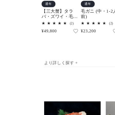
通年
通年
【三大蟹】タラ
毛ガニ (中・1-2
バ・ズワイ・毛ガ
前)
ニ - 絢爛 (3.5~4.5
2
2
(2)
(2)
人前)
レ
通
¥49,800
通
¥23,200
ビ
ュ
常
常
ー
価
価
数
の
格
格
合
計
より詳しく探す +