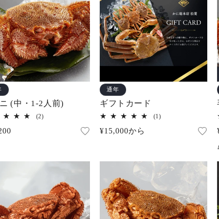
年
通年
ニ (中・1-2人前)
ギフトカード
2
1
(2)
(1)
レ
レ
200
通
¥15,000から
ビ
ビ
ュ
ュ
常
ー
ー
価
数
数
の
の
格
合
合
計
計