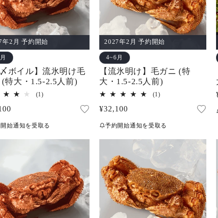
27年2月 予約開始
2027年2月 予約開始
6月
4~6月
〆ボイル】流氷明け毛
【流氷明け】毛ガニ (特
(特大・1.5-2.5人前)
大・1.5-2.5人前)
1
1
(1)
(1)
レ
レ
100
通
¥32,100
ビ
ビ
ュ
ュ
常
ー
ー
約開始通知を受取る
予約開始通知を受取る
価
数
数
の
の
格
合
合
計
計