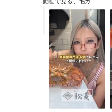
動画で見る、毛ガニ
カニ松菱 動画撮影チーム
毛ガニ (中・1-2人前)
¥23,200