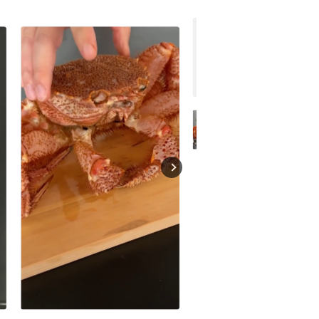
お
毛ガニ (特大・1.5-
前)
¥29,100