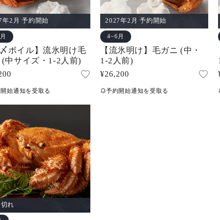
27年2月 予約開始
2027年2月 予約開始
6月
4~6月
〆ボイル】流氷明け毛
【流氷明け】毛ガニ (中・
 (中サイズ・1-2人前)
1-2人前)
200
通
¥26,200
常
約開始通知を受取る
予約開始通知を受取る
価
格
り切れ