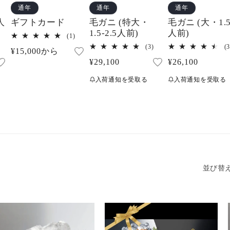
通年
通年
通年
人
ギフトカード
毛ガニ (特大・
毛ガニ (大・1.5
1.5-2.5人前)
人前)
1
(1)
レ
3
(3)
(3
通
¥15,000から
ビ
レ
レ
ュ
通
¥29,100
通
¥26,100
ビ
常
ビ
ー
ュ
ュ
常
常
価
数
ー
ー
入荷通知を受取る
入荷通知を受取る
の
価
価
数
格
数
合
の
の
格
格
計
合
合
計
計
並び替え