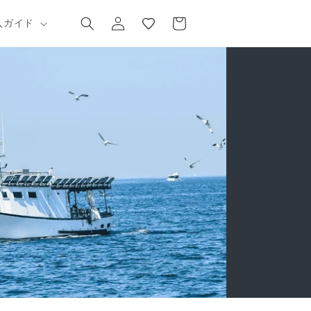
気
カ
グ
に
ー
入ガイド
イ
入
ト
ン
り