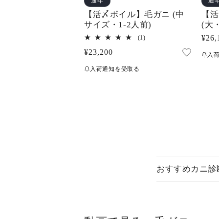
通年
通
【活〆ボイル】毛ガニ (中
【活
サイズ・1-2人前)
(大・
1
通
¥26,
(1)
レ
常
通
¥23,200
ビ
入
ュ
価
常
ー
入荷通知を受取る
格
価
数
の
格
合
計
おすすめカニ診