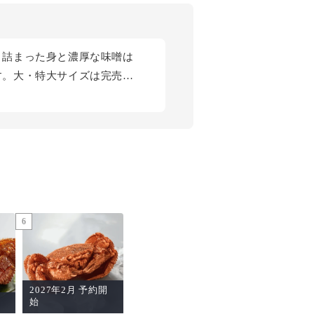
り詰まった身と濃厚な味噌は
す。大・特大サイズは完売
の松菱では、産地直送で最良
6
2027年2月 予約開
始