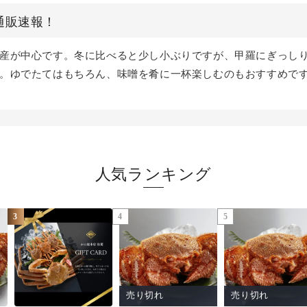
ニ通販速報！
産が中心です。冬に比べると少し小ぶりですが、甲羅にぎっし
。ゆでたてはもちろん、味噌を肴に一杯楽しむのもおすすめで
となります。気になる方はお早めにご注文ください。鮮度第一
ます。
人気ランキング
3
4
5
売り切れ
売り切れ