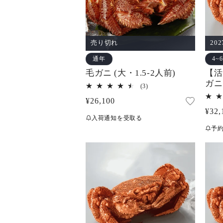
売り切れ
20
通年
4~
毛ガニ (大・1.5-2人前)
【活
ガニ 
3
(3)
レ
通
¥26,100
ビ
ュ
通
¥32,
常
ー
入荷通知を受取る
常
価
数
予
の
価
格
合
格
計