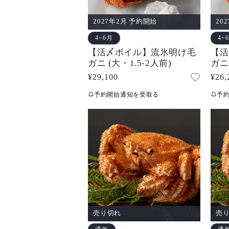
2027年2月 予約開始
20
4~6月
4~
【活〆ボイル】流氷明け毛
【活
ガニ (大・1.5-2人前)
ガニ
通
¥29,100
通
¥26,
常
常
予約開始通知を受取る
予
価
価
格
格
売り切れ
売