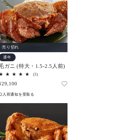
売り切れ
通年
毛ガニ (特大・1.5-2.5人前)
3
(3)
レ
通
¥29,100
ビ
ュ
常
ー
入荷通知を受取る
価
数
の
格
合
計