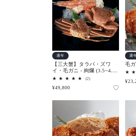
通年
通
【三大蟹】タラバ・ズワ
毛ガ
イ・毛ガニ - 絢爛 (3.5~4.5
人前)
2
(2)
通
¥23,
レ
通
¥49,800
ビ
常
ュ
常
価
ー
価
数
格
の
格
合
計