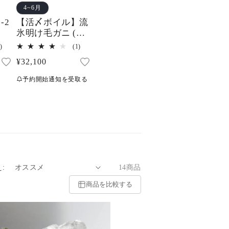
4~6月
-2
【活〆ボイル】流
氷明け毛ガニ (特
大・1.5-2.5人前)
3
1
)
(1)
レ
レ
通
¥32,100
ビ
ビ
ュ
ュ
常
ー
ー
予約開始通知を受取る
価
数
数
の
の
格
合
合
計
計
:
14商品
商品を比較する