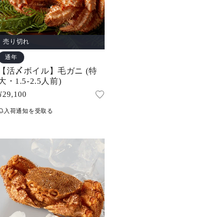
売り切れ
通年
【活〆ボイル】毛ガニ (特
大・1.5-2.5人前)
通
¥29,100
常
入荷通知を受取る
価
格