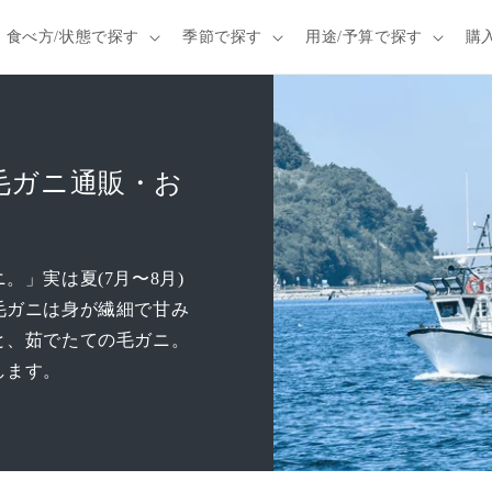
食べ方/状態で探す
季節で探す
用途/予算で探す
購
る毛ガニ通販・お
」実は夏(7月〜8月)
毛ガニは身が繊細で甘み
と、茹でたての毛ガニ。
します。