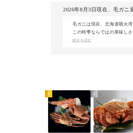
2026年8月3日現在、毛ガ
毛ガニは現在、北海道噴火湾
この時季ならではの美味しさ
し、現在は中サイズのご用意
続きを読む
のタイミングでお届けいたし
1
2