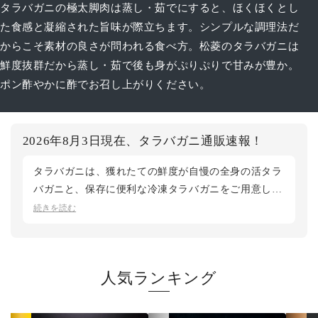
タラバガニの極太脚肉は蒸し・茹でにすると、ほくほくとし
た食感と凝縮された旨味が際立ちます。シンプルな調理法だ
からこそ素材の良さが問われる食べ方。松菱のタラバガニは
鮮度抜群だから蒸し・茹で後も身がぷりぷりで甘みが豊か。
ポン酢やかに酢でお召し上がりください。
2026年8月3日現在、タラバガニ通販速報！
タラバガニは、獲れたての鮮度が自慢の全身の活タラ
バガニと、保存に便利な冷凍タラバガニをご用意して
おります。すぐに味わうなら活、お好きなときに解凍
続きを読む
して楽しむなら冷凍と、シーンでお選びいただけま
す。夏シーズンは、北海道根室産の花咲ガニもおすす
め。タラバガニの仲間で、7~9月の短い時季にしか穫
人気ランキング
れない希少なカニです。いま旬の真っ只中ですが、今
季は漁獲が少なく完売サイズも出ています。気になる
方はお早めにご検討ください。鮮度第一の松菱では、