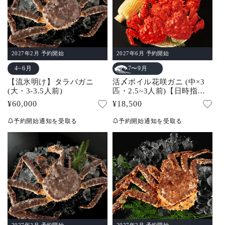
2027年2月 予約開始
2027年6月 予約開始
4~6月
7〜9月
【流氷明け】タラバガニ
活〆ボイル花咲ガニ (中×3
(大・3-3.5人前)
匹・2.5~3人前)【日時指定
不可】
通
¥60,000
通
¥18,500
常
常
予約開始通知を受取る
予約開始通知を受取る
価
価
格
格
2027年2月 予約開始
2027年2月 予約開始