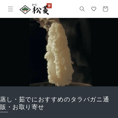
気
カ
に
ー
入
ト
り
蒸し・茹でにおすすめのタラバガニ通
販・お取り寄せ