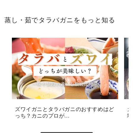
蒸し・茹でタラバガニをもっと知る
ズワイガニとタラバガニのおすすめはど
カ
っち？カニのプロが...
場