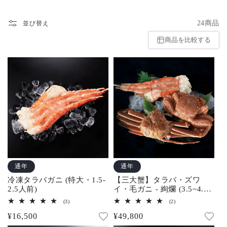
24商品
並び替え
商品を比較する
通年
通年
冷凍タラバガニ (特大・1.5-
【三大蟹】タラバ・ズワ
2.5人前)
イ・毛ガニ - 絢爛 (3.5~4.5
人前)
3
2
(3)
(2)
レ
レ
通
¥16,500
通
¥49,800
ビ
ビ
ュ
ュ