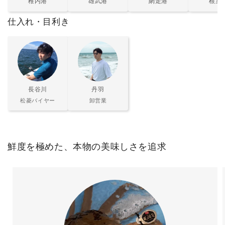
稚内港
雄武港
網走港
根室
仕入れ・目利き
長谷川
丹羽
松菱バイヤー
卸営業
鮮度を極めた、本物の美味しさを追求