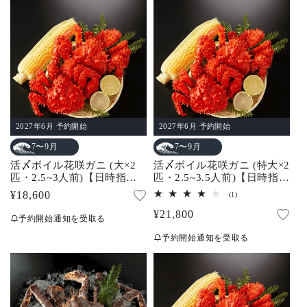
格
格
2027年6月 予約開始
2027年6月 予約開始
7〜9月
7〜9月
活〆ボイル花咲ガニ (大×2
活〆ボイル花咲ガニ (特大×2
匹・2.5~3人前)【日時指定
匹・2.5~3.5人前)【日時指定
不可】
不可】
通
¥18,600
1
(1)
レ
常
通
¥21,800
ビ
予約開始通知を受取る
ュ
価
常
ー
予約開始通知を受取る
数
格
価
の
合
格
計