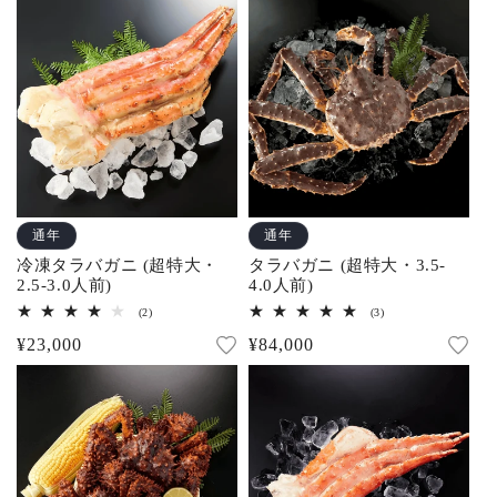
常
常
ー
ー
数
数
価
価
の
の
合
合
格
格
計
計
通年
通年
冷凍タラバガニ (超特大・
タラバガニ (超特大・3.5-
2.5-3.0人前)
4.0人前)
2
3
(2)
(3)
レ
レ
通
¥23,000
通
¥84,000
ビ
ビ
ュ
ュ
常
常
ー
ー
数
数
価
価
の
の
合
合
格
格
計
計