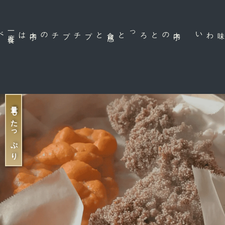
一
度
食
は
プチプチの内
子
と
内
子
のとろっと食
感
な味わい
量もたっぷり