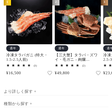
1
2
3
産地直送で最良のタイミングでお届けいたします。
通年
通年
通
冷凍タラバガニ (特大・
【三大蟹】タラバ・ズワ
冷凍
1.5-2.5人前)
イ・毛ガニ - 絢爛
2.5-
(3.5~4.5人前)
3
2
(3)
(2)
レ
レ
通
¥16,500
通
¥49,800
通
¥23,
ビ
ビ
ュ
ュ
常
常
常
ー
ー
数
数
価
価
価
の
の
合
合
格
格
格
より詳しく探す +
計
計
種類から探す +