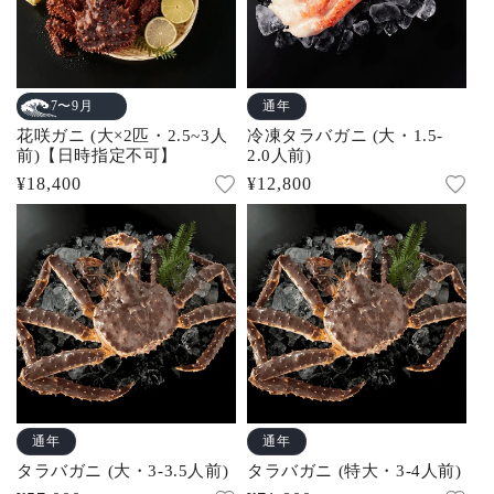
通年
7〜9月
花咲ガニ (大×2匹・2.5~3人
冷凍タラバガニ (大・1.5-
前)【日時指定不可】
2.0人前)
通
¥18,400
通
¥12,800
常
常
価
価
格
格
通年
通年
タラバガニ (大・3-3.5人前)
タラバガニ (特大・3-4人前)