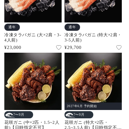
通年
通年
冷凍タラバガニ (大×2肩・3-
冷凍タラバガニ (特大×2肩・
4人前)
3-5人前)
通
¥23,000
通
¥29,700
常
常
価
価
格
格
2027年6月 予約開始
7〜9月
7〜9月
花咲ガニ (中×2匹・1.5~2人
花咲ガニ (特大×2匹・
前)【日時指定不可】
2.5~3.5人前)【日時指定不