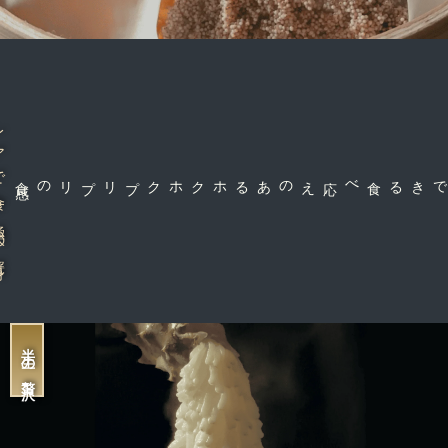
太の蟹身
感
ホクホクプリプリの食
活だからできる食べ応えのある
半生の贅沢