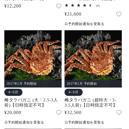
可】
通
¥12,200
4
(4)
レ
常
通
¥21,600
ビ
ュ
価
常
ー
予約開始通知を受取る
数
格
価
の
合
格
計
2027年2月 予約開始
2027年2月 予約開始
4~6月
4~6月
雌タラバガニ (大・2.5-3人
雌タラバガニ (超特大・3-
前)【日時指定不可】
3.5人前)【日時指定不可】
通
¥20,000
通
¥32,500
常
常
予約開始通知を受取る
予約開始通知を受取る
価
価