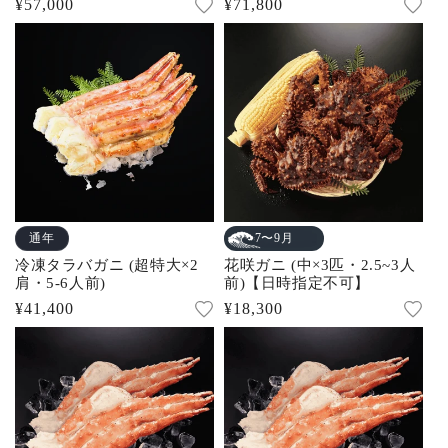
通
¥57,000
通
¥71,800
常
常
価
価
格
格
通年
7〜9月
冷凍タラバガニ (超特大×2
花咲ガニ (中×3匹・2.5~3人
肩・5-6人前)
前)【日時指定不可】
通
¥41,400
通
¥18,300
常
常
価
価
格
格