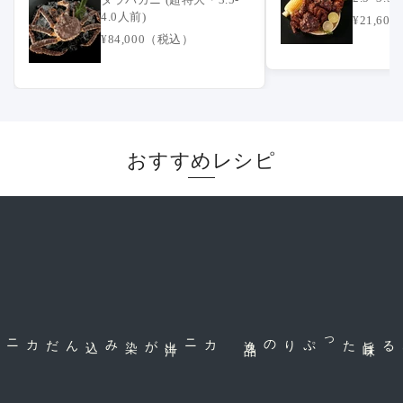
可】
4.0人前)
¥21,6
¥84,000（税込）
おすすめレシピ
が染み込んだ
カニ出
汁
品
旨
味
たっぷりの逸
茹で上げる