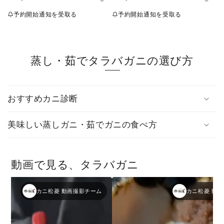
常
常
予約開始通知を受取る
予約開始通知を受取る
価
価
格
格
蒸し・茹でタラバガニの選び方
おすすめカニ診断
美味しい蒸しガニ・茹でガニの食べ方
動画で見る、タラバガニ
カニ松菱 動画撮影チーム
カニ松菱 動