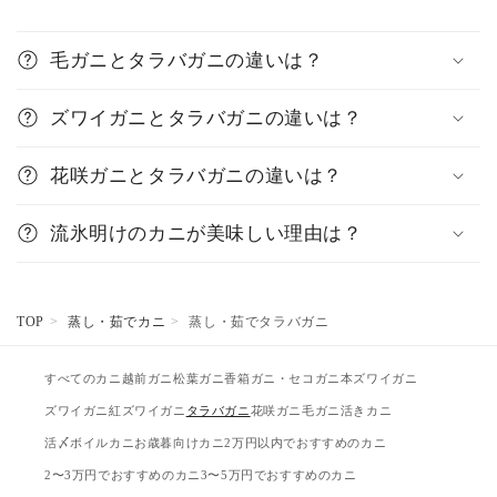
毛ガニとタラバガニの違いは？
ズワイガニとタラバガニの違いは？
花咲ガニとタラバガニの違いは？
流氷明けのカニが美味しい理由は？
TOP
蒸し・茹でカニ
蒸し・茹でタラバガニ
すべてのカニ
越前ガニ
松葉ガニ
香箱ガニ・セコガニ
本ズワイガニ
ズワイガニ
紅ズワイガニ
タラバガニ
花咲ガニ
毛ガニ
活きカニ
活〆ボイルカニ
お歳暮向けカニ
2万円以内でおすすめのカニ
2〜3万円でおすすめのカニ
3〜5万円でおすすめのカニ