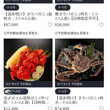
4~6月
4~6月
【流氷明け】タラバガニ (超
雌タラバガニ (特大・2.5-
特大・3.5-4.0人前)
3.5人前)【日時指定不可】
通
¥87,000
通
¥26,000
常
常
予約開始通知を受取る
予約開始通知を受取る
価
価
格
格
2027年6月 予約開始
2027年2月 予約開始
4~6月
7〜9月
活〆ボイル花咲ガニ (中×2
【流氷明け】タラバガニ (特
匹・1.5~2人前)【日時指定
大・3-4人前)
不可】
通
¥12,400
通
¥74,800