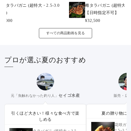
冷凍タラバガニ (超特大・2.5-3.0
雌タラバガニ (超特大・3-
人前)
【日時指定不可】
23,000
¥32,500
すべての商品動画を見る
プロが選ぶ夏のおすすめ
セイゴ水産
元「魚触れなかった釣り人」
販売・店
引くほど大きい！様々な食べ方で楽
夏の贈り物に
しめる
花咲ガニ 
2.5~3
タラバガニ (超特大・3.5-