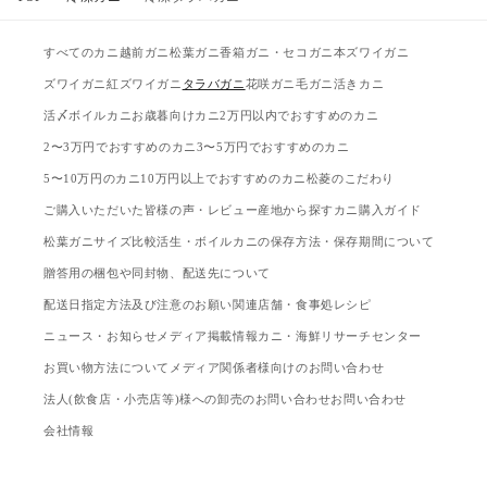
すべてのカニ
越前ガニ
松葉ガニ
香箱ガニ・セコガニ
本ズワイガニ
ズワイガニ
紅ズワイガニ
タラバガニ
花咲ガニ
毛ガニ
活きカニ
活〆ボイルカニ
お歳暮向けカニ
2万円以内でおすすめのカニ
2〜3万円でおすすめのカニ
3〜5万円でおすすめのカニ
5〜10万円のカニ
10万円以上でおすすめのカニ
松菱のこだわり
ご購入いただいた皆様の声・レビュー
産地から探す
カニ購入ガイド
松葉ガニサイズ比較
活生・ボイルカニの保存方法・保存期間について
贈答用の梱包や同封物、配送先について
配送日指定方法及び注意のお願い
関連店舗・食事処
レシピ
ニュース・お知らせ
メディア掲載情報
カニ・海鮮リサーチセンター
お買い物方法について
メディア関係者様向けのお問い合わせ
法人(飲食店・小売店等)様への卸売のお問い合わせ
お問い合わせ
会社情報