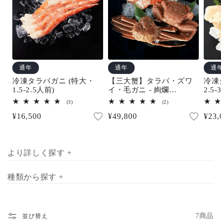
通年
通年
通
冷凍タラバガニ (特大・
【三大蟹】タラバ・ズワ
冷凍
1.5-2.5人前)
イ・毛ガニ - 絢爛
2.5-
(3.5~4.5人前)
3
2
(3)
(2)
レ
レ
通
¥16,500
通
¥49,800
通
¥23,
ビ
ビ
ュ
ュ
常
常
常
ー
ー
数
数
価
価
価
の
の
合
合
格
格
格
より詳しく探す +
計
計
種類から探す +
7商品
並び替え