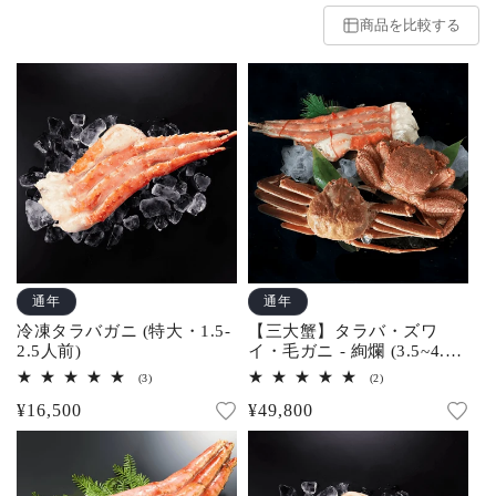
商品を比較する
通年
通年
冷凍タラバガニ (特大・1.5-
【三大蟹】タラバ・ズワ
2.5人前)
イ・毛ガニ - 絢爛 (3.5~4.5
人前)
3
2
(3)
(2)
レ
レ
通
¥16,500
通
¥49,800
ビ
ビ
ュ
ュ
常
常
ー
ー
数
数
価
価
の
の
合
合
格
格