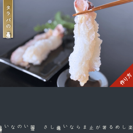
タラバの真骨頂
作り方
間
違
いのない絶
品
味
付
しさ
箸が止まらない美
味
な身だから楽しめる