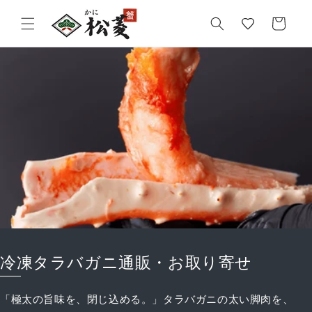
気
カ
に
ー
入
ト
り
冷凍タラバガニ通販・お取り寄せ
「極太の旨味を、閉じ込める。」タラバガニの太い脚肉を、