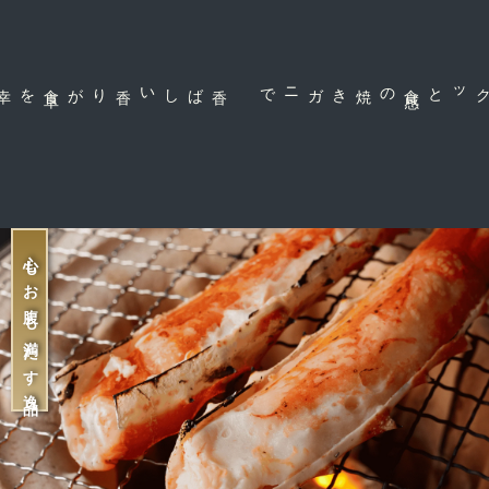
食
卓
を幸せな空
間
香ばしい香りが
の焼きガニで
心もお腹も満たす逸品