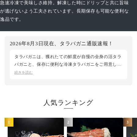
急速冷凍で美味しさ維持。解凍した時にドリップと共に旨味
が逃げないよう工夫されています。長期保存も可能な便利な
逸品です。
2026年8月3日現在、タラバガニ通販速報！
タラバガニは、獲れたての鮮度が自慢の全身の活タラ
バガニと、保存に便利な冷凍タラバガニをご用意して
おります。すぐに味わうなら活、お好きなときに解凍
続きを読む
して楽しむなら冷凍と、シーンでお選びいただけま
す。夏シーズンは、北海道根室産の花咲ガニもおすす
め。タラバガニの仲間で、7~9月の短い時季にしか穫
人気ランキング
れない希少なカニです。いま旬の真っ只中ですが、今
季は漁獲が少なく完売サイズも出ています。気になる
方はお早めにご検討ください。鮮度第一の松菱では、
1
2
3
産地直送で最良のタイミングでお届けいたします。