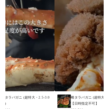
冷凍タラバガニ (超特大・2.5-3.0
雌タラバガニ (超特大・3-
人前)
【日時指定不可】