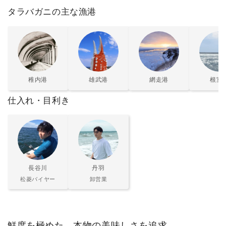
タラバガニの主な漁港
稚内港
雄武港
網走港
根室
仕入れ・目利き
長谷川
丹羽
松菱バイヤー
卸営業
鮮度を極めた、本物の美味しさを追求