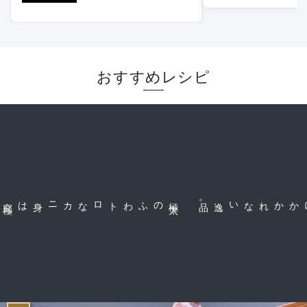
おすすめレシピ
究
極
の贅
のふわトロなカニ身は
極
太
。