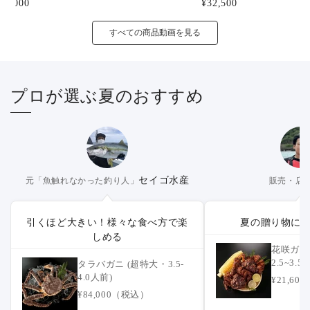
23,000
¥32,500
すべての商品動画を見る
プロが選ぶ夏のおすすめ
セイゴ水産
元「魚触れなかった釣り人」
販売・店
引くほど大きい！様々な食べ方で楽
夏の贈り物に
しめる
花咲ガニ 
2.5~3
タラバガニ (超特大・3.5-
可】
4.0人前)
¥21,6
¥84,000（税込）