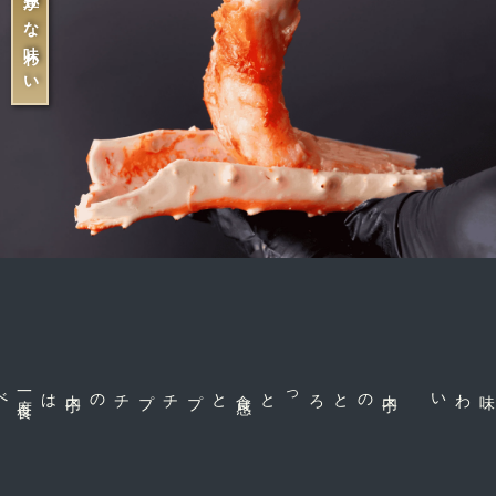
素材の豊かな味わい
一
度
食
は
プチプチの内
子
と
内
子
のとろっと食
感
な味わい