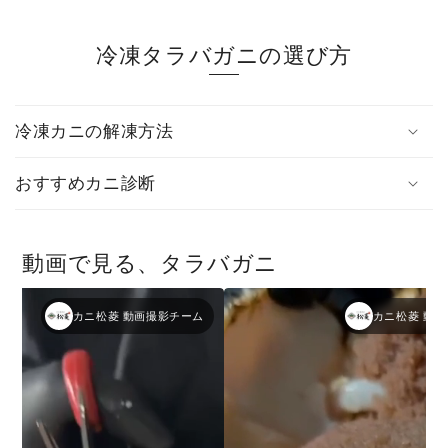
価
格
冷凍タラバガニの選び方
冷凍カニの解凍方法
おすすめカニ診断
動画で見る、タラバガニ
カニ松菱 動画撮影チーム
カニ松菱 動