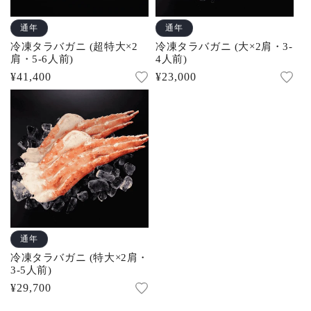
通年
通年
冷凍タラバガニ (超特大×2
冷凍タラバガニ (大×2肩・3-
肩・5-6人前)
4人前)
通
¥41,400
通
¥23,000
常
常
価
価
格
格
通年
冷凍タラバガニ (特大×2肩・
3-5人前)
通
¥29,700
常