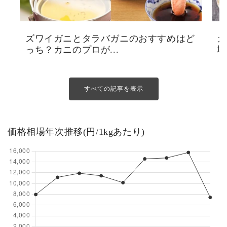
ズワイガニとタラバガニのおすすめはど
カ
っち？カニのプロが...
場
すべての記事を表示
価格相場年次推移(円/1kgあたり)