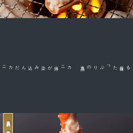
が染み込んだ
カニ出
汁
品
旨
味
たっぷりの逸
茹で上げる