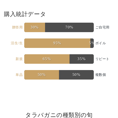
購入統計データ
30%
70%
贈答用
ご自宅用
95%
5%
活生/生
ボイル
65%
35%
新規
リピート
50%
50%
単品
複数個
タラバガニの種類別の旬