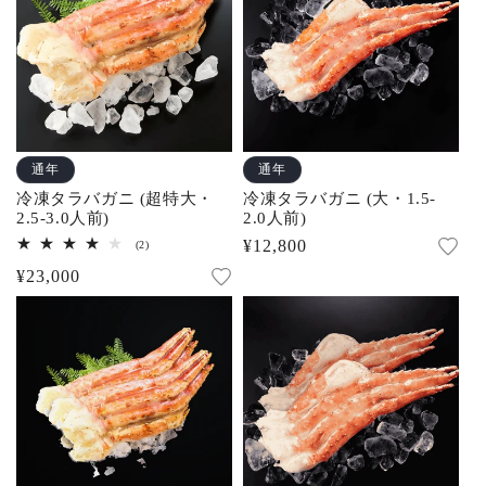
計
計
通年
通年
冷凍タラバガニ (超特大・
冷凍タラバガニ (大・1.5-
2.5-3.0人前)
2.0人前)
通
¥12,800
2
(2)
レ
常
通
¥23,000
ビ
ュ
価
常
ー
数
格
価
の
合
格
計