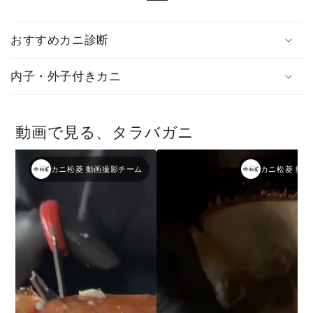
おすすめカニ診断
内子・外子付きカニ
動画で見る、タラバガニ
カニ松菱 動画撮影チーム
カニ松菱 動