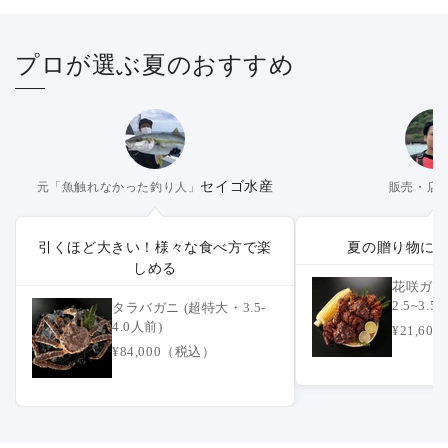
プロが選ぶ夏のおすすめ
セイゴ水産
元「魚触れなかった釣り人」
販売・店
引くほど大きい！様々な食べ方で楽
夏の贈り物に
しめる
花咲ガニ 
2.5~3
タラバガニ (超特大・3.5-
可】
4.0人前)
¥21,6
¥84,000（税込）