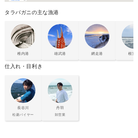
タラバガニの主な漁港
稚内港
雄武港
網走港
根室
仕入れ・目利き
長谷川
丹羽
松菱バイヤー
卸営業