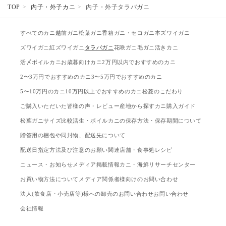
TOP
内子・外子カニ
内子・外子タラバガニ
すべてのカニ
越前ガニ
松葉ガニ
香箱ガニ・セコガニ
本ズワイガニ
ズワイガニ
紅ズワイガニ
タラバガニ
花咲ガニ
毛ガニ
活きカニ
活〆ボイルカニ
お歳暮向けカニ
2万円以内でおすすめのカニ
2〜3万円でおすすめのカニ
3〜5万円でおすすめのカニ
5〜10万円のカニ
10万円以上でおすすめのカニ
松菱のこだわり
ご購入いただいた皆様の声・レビュー
産地から探す
カニ購入ガイド
松葉ガニサイズ比較
活生・ボイルカニの保存方法・保存期間について
贈答用の梱包や同封物、配送先について
配送日指定方法及び注意のお願い
関連店舗・食事処
レシピ
ニュース・お知らせ
メディア掲載情報
カニ・海鮮リサーチセンター
お買い物方法について
メディア関係者様向けのお問い合わせ
法人(飲食店・小売店等)様への卸売のお問い合わせ
お問い合わせ
会社情報