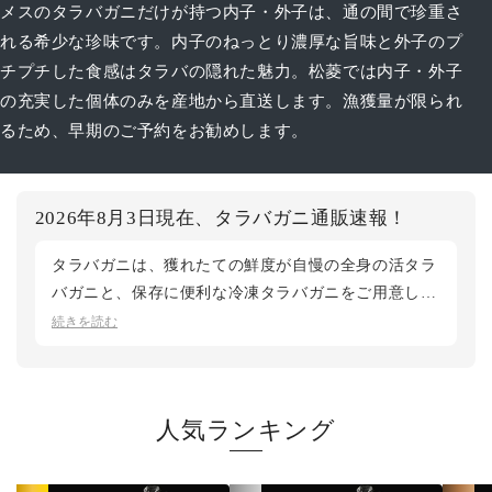
メスのタラバガニだけが持つ内子・外子は、通の間で珍重さ
れる希少な珍味です。内子のねっとり濃厚な旨味と外子のプ
チプチした食感はタラバの隠れた魅力。松菱では内子・外子
の充実した個体のみを産地から直送します。漁獲量が限られ
るため、早期のご予約をお勧めします。
2026年8月3日現在、タラバガニ通販速報！
タラバガニは、獲れたての鮮度が自慢の全身の活タラ
バガニと、保存に便利な冷凍タラバガニをご用意して
おります。すぐに味わうなら活、お好きなときに解凍
続きを読む
して楽しむなら冷凍と、シーンでお選びいただけま
す。夏シーズンは、北海道根室産の花咲ガニもおすす
め。タラバガニの仲間で、7~9月の短い時季にしか穫
人気ランキング
れない希少なカニです。いま旬の真っ只中ですが、今
季は漁獲が少なく完売サイズも出ています。気になる
方はお早めにご検討ください。鮮度第一の松菱では、