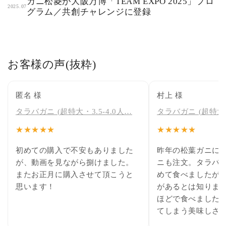
カニ松菱が大阪万博「TEAM EXPO 2025」プロ
2025.07
グラム／共創チャレンジに登録
お客様の声(抜粋)
匿名 様
村上 様
タラバガニ (超特大・3.5-4.0人…
タラバガニ (超特大・
★★★★★
★★★★★
初めての購入で不安もありました
昨年の松葉ガニに
が、動画を見ながら捌けました。
ニも注文。タラバ
またお正月に購入させて頂こうと
めて食べましたが
思います！
があるとは知りませ
ほどで食べました
てしまう美味しさ