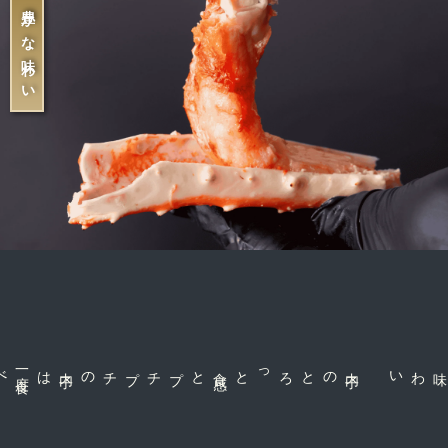
素材の豊かな味わい
一
度
食
は
プチプチの内
子
と
内
子
のとろっと食
感
な味わい