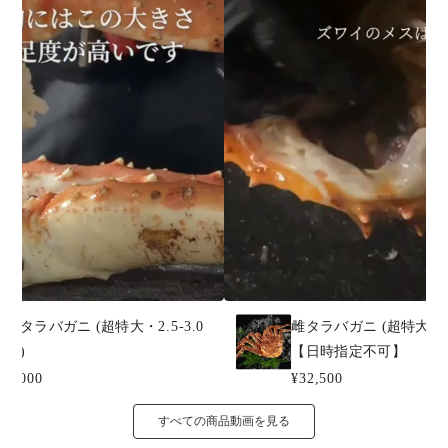
冷凍タラバガニ (超特大・2.5-3.0
雌タラバガニ (超特大・3-
人前)
【日時指定不可】
23,000
¥32,500
すべての商品動画を見る