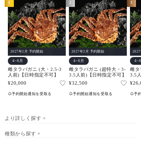
1
2
3
産地直送で最良のタイミングでお届けいたします。
2027年2月 予約開始
2027年2月 予約開始
202
4~6月
4~6月
4~
雌タラバガニ (大・2.5-3
雌タラバガニ (超特大・3-
雌タ
人前)【日時指定不可】
3.5人前)【日時指定不可】
3.
通
¥20,000
通
¥32,500
通
¥26,
常
常
常
予約開始通知を受取る
予約開始通知を受取る
予
価
価
価
格
格
格
より詳しく探す +
種類から探す +