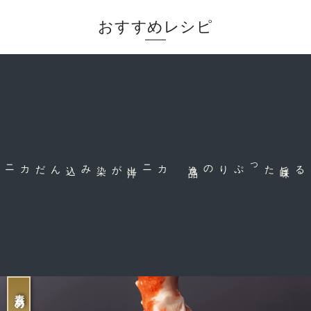
おすすめレシピ
が染み込んだ
カニ出
汁
品
旨
味
たっぷりの逸
茹で上げる