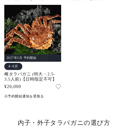
価
価
格
格
2027年2月 予約開始
4~6月
雌タラバガニ (特大・2.5-
3.5人前)【日時指定不可】
通
¥26,000
常
予約開始通知を受取る
価
格
内子・外子タラバガニの選び方