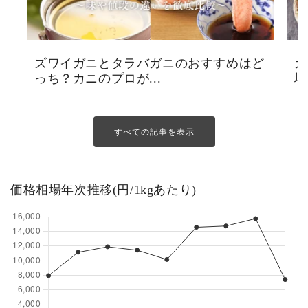
ズワイガニとタラバガニのおすすめはど
カ
っち？カニのプロが...
場
すべての記事を表示
価格相場年次推移(円/1kgあたり)