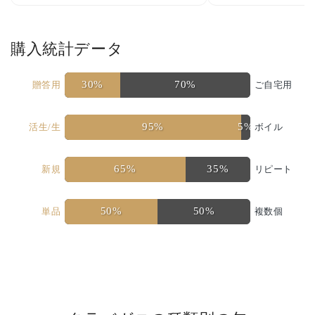
購入統計データ
30%
70%
贈答用
ご自宅用
95%
5%
活生/生
ボイル
65%
35%
新規
リピート
50%
50%
単品
複数個