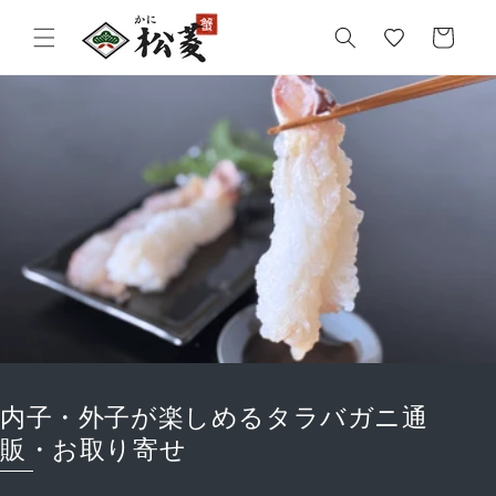
気
カ
に
ー
入
ト
り
内子・外子が楽しめるタラバガニ通
販・お取り寄せ