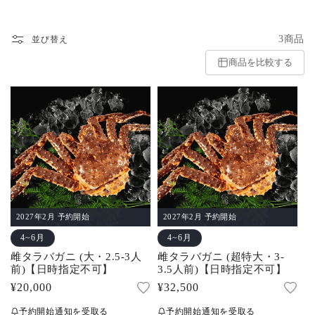
3商品
並び替え
商品を比較する
2027年2月 予約開始
2027年2月 予約開始
4~6月
4~6月
雌タラバガニ (大・2.5-3人
雌タラバガニ (超特大・3-
前)【日時指定不可】
3.5人前)【日時指定不可】
通
¥20,000
通
¥32,500
常
常
予約開始通知を受取る
予約開始通知を受取る