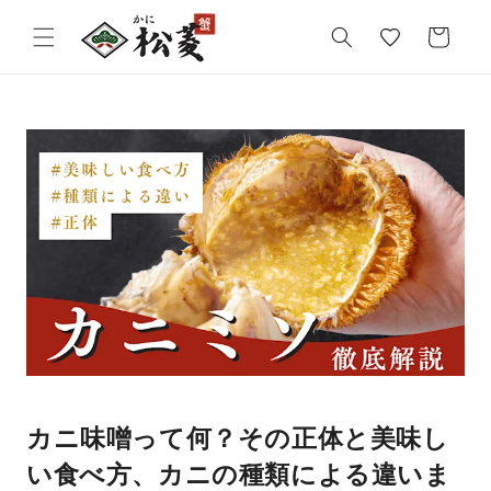
気
カ
に
ー
入
ト
り
カニ味噌って何？その正体と美味し
い食べ方、カニの種類による違いま