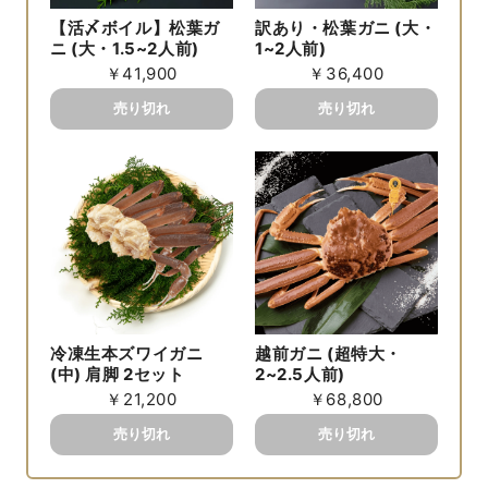
【活〆ボイル】松葉ガ
訳あり・松葉ガニ (大・
ニ (大・1.5~2人前)
1~2人前)
￥41,900
￥36,400
冷凍生本ズワイガニ
越前ガニ (超特大・
(中) 肩脚 2セット
2~2.5人前)
￥21,200
￥68,800