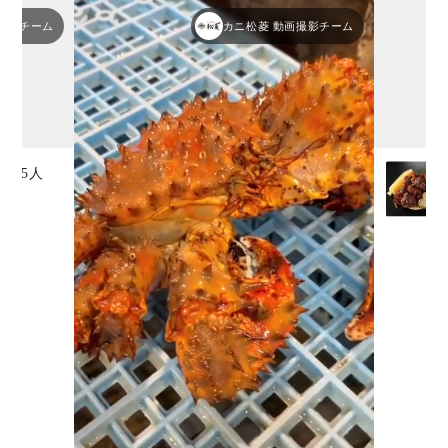
撮影チーム
カニ松菱 動画撮影チーム
~3.5人