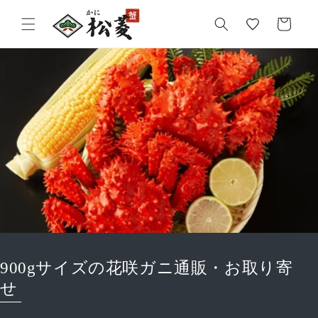
気
カ
に
ー
入
ト
り
900gサイズの花咲ガニ通販・お取り寄
せ