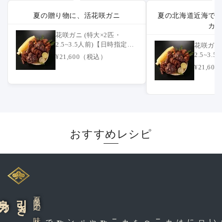
夏の贈り物に、活花咲ガニ
夏の北海道近海で
カ
花咲ガニ (特大×2匹・
2.5~3.5人前)【日時指定不
花咲ガニ 
可】
2.5~3
¥21,600（税込）
可】
¥21,6
おすすめレシピ
の弾力
夏限定の味わい
カニ酢やポン酢で
暑い日にはカニ身を