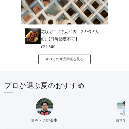
花咲ガニ (特大×2匹・2.5~3.5人
前)【日時指定不可】
¥21,600
すべての商品動画を見る
プロが選ぶ夏のおすすめ
浜本
販売・店長
卸営業