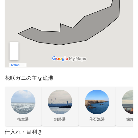
花咲ガニの主な漁港
根室港
釧路港
落石漁港
歯舞漁
仕入れ・目利き