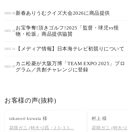
新春ありうむクイズ大会2026に商品提供
2026.02
お宝争奪!頂きゴルフ!2025「監督・球児vs怪
2025.12
物・松坂」商品提供協賛
【メディア情報】日本海テレビ初競りについて
2025.11
カニ松菱が大阪万博「TEAM EXPO 2025」プロ
2025.07
グラム／共創チャレンジに登録
お客様の声(抜粋)
takanori kuwata 様
村上 様
花咲ガニ (特大×2匹・2.5~3.5…
花咲ガニ (特大×2匹・