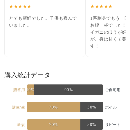
★★★★★
★★★★★
とても新鮮でした。子供も喜んで
1匹刺身でもう一匹
いました。
お腹一杯でした！ 
イガニのほうが好
が、身は甘くて美
す！
購入統計データ
10%
90%
贈答用
ご自宅用
70%
30%
活生/生
ボイル
70%
30%
新規
リピート