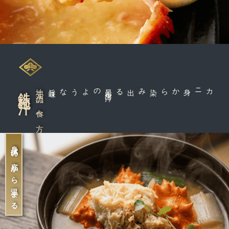
鉄砲汁
地元流の食べ方
味
昆
布
出
汁
のような旨
カニ身から染み出る
身体の底から温まる