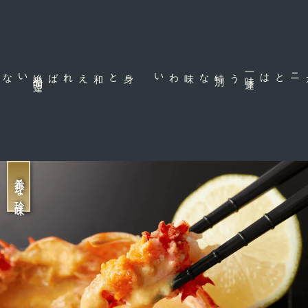
身と和えれば絶
品
間
違
な味わい
一
味
違
う特
別
ズワイや毛ガニとは
希少な珍味