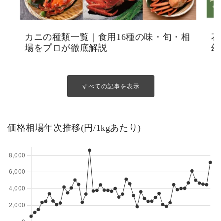
カニの種類一覧｜食用16種の味・旬・相
花
場をプロが徹底解説
幻
すべての記事を表示
価格相場年次推移(円/1kgあたり)