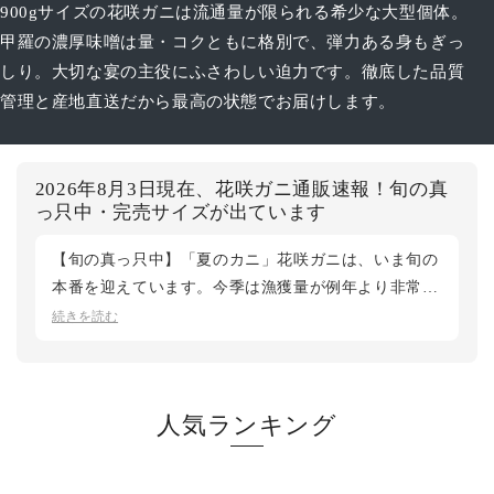
900gサイズの花咲ガニは流通量が限られる希少な大型個体。
甲羅の濃厚味噌は量・コクともに格別で、弾力ある身もぎっ
しり。大切な宴の主役にふさわしい迫力です。徹底した品質
管理と産地直送だから最高の状態でお届けします。
2026年8月3日現在、花咲ガニ通販速報！旬の真
っ只中・完売サイズが出ています
【旬の真っ只中】「夏のカニ」花咲ガニは、いま旬の
本番を迎えています。今季は漁獲量が例年より非常に
少ない状況が続いています。活〆ボイルと活の特大サ
続きを読む
イズは完売し、現在は活の大・中サイズをご用意して
おります。入荷が不安定のため、日時指定不可、シー
ズン途中に早期終了となる場合もございます。今季の
人気ランキング
花咲ガニをご検討の方は、お早めのご注文をおすすめ
いたします。現地根室から最新状況をお届けします。
鮮度第一の松菱では、産地直送で最良のタイミングで