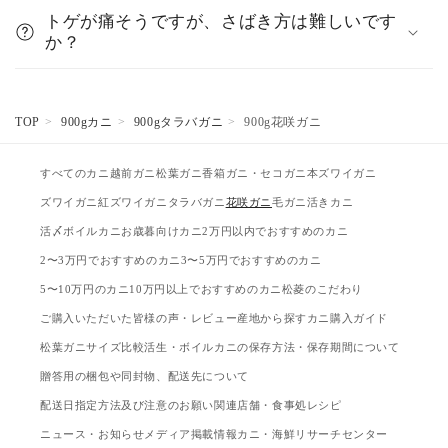
トゲが痛そうですが、さばき方は難しいです
か？
TOP
900gカニ
900gタラバガニ
900g花咲ガニ
すべてのカニ
越前ガニ
松葉ガニ
香箱ガニ・セコガニ
本ズワイガニ
ズワイガニ
紅ズワイガニ
タラバガニ
花咲ガニ
毛ガニ
活きカニ
活〆ボイルカニ
お歳暮向けカニ
2万円以内でおすすめのカニ
2〜3万円でおすすめのカニ
3〜5万円でおすすめのカニ
5〜10万円のカニ
10万円以上でおすすめのカニ
松菱のこだわり
ご購入いただいた皆様の声・レビュー
産地から探す
カニ購入ガイド
松葉ガニサイズ比較
活生・ボイルカニの保存方法・保存期間について
贈答用の梱包や同封物、配送先について
配送日指定方法及び注意のお願い
関連店舗・食事処
レシピ
ニュース・お知らせ
メディア掲載情報
カニ・海鮮リサーチセンター