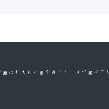
満
腹
と和えれば
カニ身や味
噌
の〆