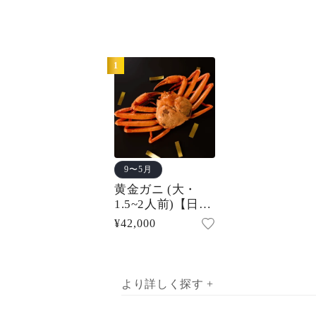
1
9〜5月
黄金ガニ (大・
1.5~2人前)【日時
指定不可】
通
¥42,000
常
価
格
より詳しく探す +