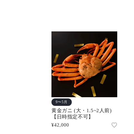
9〜5月
黄金ガニ (大・1.5~2人前)
【日時指定不可】
通
¥42,000
常