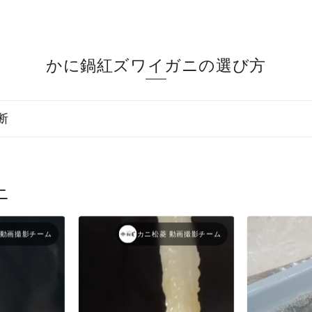
かに鍋紅ズワイガニの選び方
断
ニ
 動画撮影チーム
カニ松菱 動画撮影チーム