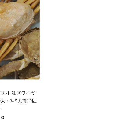
イル】紅ズワイガ
特大・3~5人前) 2匹
ト
00