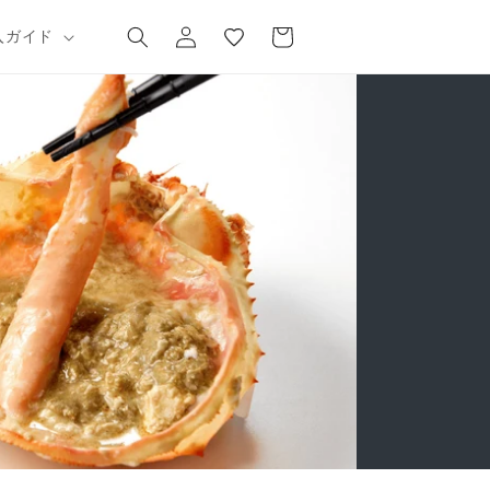
気
カ
グ
に
ー
入ガイド
イ
入
ト
ン
り