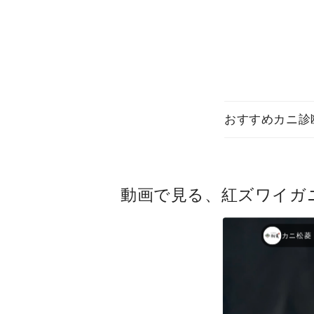
価
格
おすすめカニ診
動画で見る、紅ズワイガ
カニ松菱