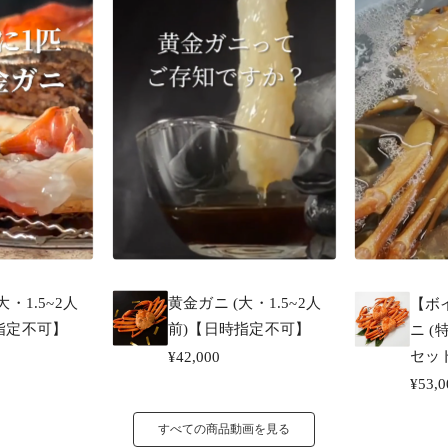
大・1.5~2人
黄金ガニ (大・1.5~2人
【ボ
指定不可】
前)【日時指定不可】
ニ (
セッ
¥42,000
¥53,0
すべての商品動画を見る