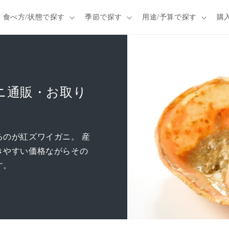
食べ方/状態で探す
季節で探す
用途/予算で探す
購
ニ通販・お取り
のが紅ズワイガニ。 産
きやすい価格ながらその
す。