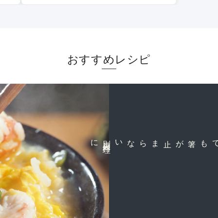
おすすめレシピ
に
別
腹
料
理
でも箸が止まらない
カニ雑炊
旨味を味わい尽くす